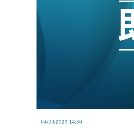
15:11
財經｜韓股反覆波動收跌 連挫7周
13:44
財經｜內地7月美元計價出口增近24
12:44
財經｜日本春季三度入市撐日圓 4月
11:12
國際｜特朗普料美伊戰事快結束 承
15:59
財經｜SA售股自救後再出手 斥4
04/09/2023 14:30