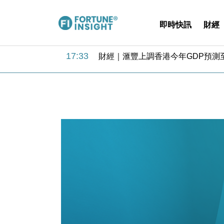
即時快訊
財經
18:31
財經｜華僑銀行上半年淨利創新高 
17:33
財經｜滙豐上調香港今年GDP預測至
16:47
本地｜假冒內地執法人員要求交「保證
16:05
財經｜日經失守6.5萬點後回穩 全
15:47
財經｜恒隆10月換帥 玩具「反」斗
15:11
財經｜韓股反覆波動收跌 連挫7周
13:44
財經｜內地7月美元計價出口增近24
12:44
財經｜日本春季三度入市撐日圓 4月
11:12
國際｜特朗普料美伊戰事快結束 承
15:59
財經｜SA售股自救後再出手 斥4
18:31
財經｜華僑銀行上半年淨利創新高 
17:33
財經｜滙豐上調香港今年GDP預測至
16:47
本地｜假冒內地執法人員要求交「保證
16:05
財經｜日經失守6.5萬點後回穩 全
15:47
財經｜恒隆10月換帥 玩具「反」斗