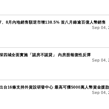
7、8月內地銷售額逆市增138.5% 首八月錄逾百億人幣銷售
Sep 04,
深四城全面實施「認房不認貸」 內房股報復性反彈
Sep 04,
出台16條支持外資設研發中心 最高可獲5000萬人幣資金援
Sep 04,