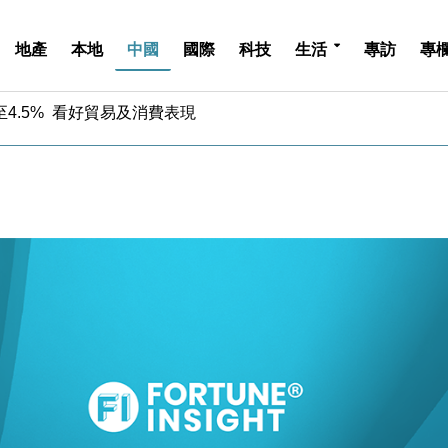
地產
本地
中國
國際
科技
生活
專訪
專
中期息增15%至47仙
4.5% 看好貿易及消費表現
金」 43歲女子損失近6900萬元
周仍升近2%
城亞洲CEO蔡德粦接任
創逾3年最長跌勢
%勝預期 貿易順差達1125億美元
單日斥6.28萬億日圓干預創新高
認部分彈藥庫存緊張
億美元押注未上市公司
中期息增15%至47仙
4.5% 看好貿易及消費表現
金」 43歲女子損失近6900萬元
周仍升近2%
城亞洲CEO蔡德粦接任