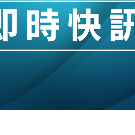
創逾3年最長跌勢
%勝預期 貿易順差達1125億美元
單日斥6.28萬億日圓干預創新高
認部分彈藥庫存緊張
億美元押注未上市公司