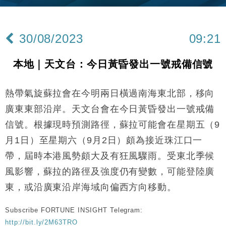
Google晶片
財經｜美商務部擬擴大金屬關稅範圍 14類產品或加徵
10:57
25%
30/08/2023
09:21
本地｜新世界K11 9月升級會員制度 增鉑金卡級別鎖
18:15
定高消費客群
本地｜天文台：今日黃昏發出一號戒備信號
財經｜本港6月零售額連升14個月 珠寶鐘錶銷售升勢
17:40
最強
熱帶氣旋蘇拉會在今明兩日橫過南海東北部，移向
財經｜滙控重啟最多10億美元回購 派息比率目標維持
16:33
50%
廣東東部沿岸。天文台會在今日黃昏發出一號戒備
財經｜SA售股自救後再出手 斥4億美元押注未上市公
15:59
信號。根據現時預測路徑，蘇拉可能會在星期五（9
司
月1日）至星期六（9月2日）頗為接近珠江口一
財經｜精星香港夥菜鳥拓全球智慧倉儲市場 加快海外
11:30
市場落地
帶，屆時本港風勢頗大及有狂風驟雨。受東北季候
地產｜大酒店中期轉賺2300萬元 斥21億翻新香港及
風影響，蘇拉的路徑及強度仍有變數，可能登陸廣
14:50
東京半島
東，或沿廣東沿岸海域向偏西方向移動。
國際｜特朗普赴洛杉磯高球場活動前 男子攜槍彈被捕
13:12
Subscribe FORTUNE INSIGHT Telegram:
財經｜香港7月PMI回落至51 企業擴張放慢兼縮減人
12:30
http://bit.ly/2M63TRO