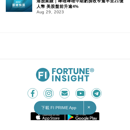
港股業績｜嗶哩嗶哩中期虧損收窄逾半至21億
人幣 美股盤前升逾4%
Aug 29, 2023
×
下載 FI PRIME App