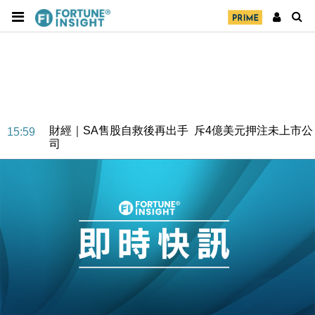
財經｜SA售股自救後再出手 斥4億美元押注未上市公
15:59
司
財經｜精星香港夥菜鳥拓全球智慧倉儲市場 加快海外
11:30
市場落地
地產｜大酒店中期轉賺2300萬元 斥21億翻新香港及
14:50
東京半島
國際｜特朗普赴洛杉磯高球場活動前 男子攜槍彈被捕
13:12
財經｜香港7月PMI回落至51 企業擴張放慢兼縮減人
12:30
手
財經｜黑石傳再籌逾360億美元 支援Anthropic租用
11:40