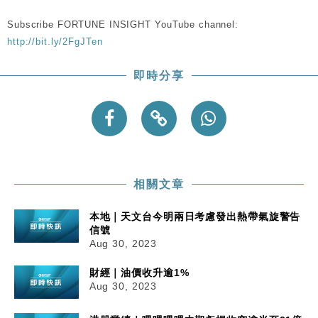
手
Subscribe FORTUNE INSIGHT YouTube channel:
財經｜黑石傳再籌逾360億美元 支援Anthropic租用
11:40
Google晶片
http://bit.ly/2FgJTen
財經｜美商務部擬擴大金屬關稅範圍 14類產品或加徵
10:57
即時分享
25%
本地｜新世界K11 9月升級會員制度 增鉑金卡級別鎖
18:15
定高消費客群
財經｜本港6月零售額連升14個月 珠寶鐘錶銷售升勢
17:40
最強
財經｜滙控重啟最多10億美元回購 派息比率目標維持
16:33
50%
相關文章
本地｜天文台今明兩日考慮發出熱帶氣旋警告
信號
Aug 30, 2023
財經｜油價收升逾1%
Aug 30, 2023