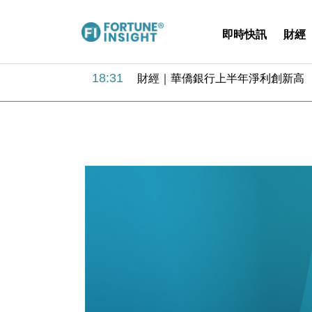
即時快訊
財經
18:31
財經｜華僑銀行上半年淨利創新高 
17:33
財經｜滙豐上調香港今年GDP預測至
16:47
本地｜假冒內地執法人員要求交「保證
16:05
財經｜日經失守6.5萬點後回穩 全
15:47
財經｜恒隆10月換帥 玩具「反」斗
15:11
財經｜韓股反覆波動收跌 連挫7周
13:44
財經｜內地7月美元計價出口增近24
12:44
財經｜日本春季三度入市撐日圓 4月
11:12
國際｜特朗普料美伊戰事快結束 承
15:59
財經｜SA售股自救後再出手 斥4
18:31
財經｜華僑銀行上半年淨利創新高 
17:33
財經｜滙豐上調香港今年GDP預測至
16:47
本地｜假冒內地執法人員要求交「保證
16:05
財經｜日經失守6.5萬點後回穩 全