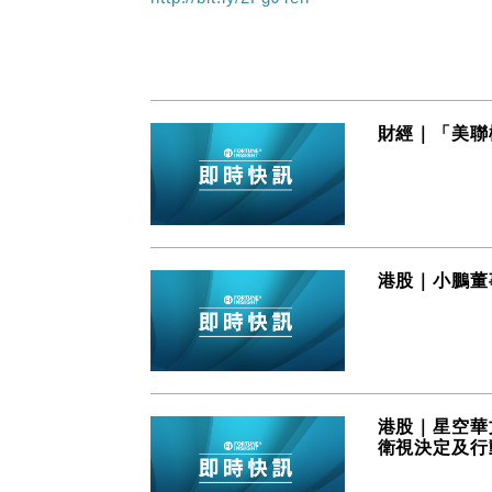
財經｜「美聯樓
港股｜小鵬董
港股｜星空華
衛視決定及行