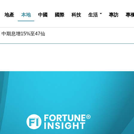
地產
本地
中國
國際
科技
生活
專訪
專
中期息增15%至47仙
4.5% 看好貿易及消費表現
金」 43歲女子損失近6900萬元
周仍升近2%
城亞洲CEO蔡德粦接任
創逾3年最長跌勢
%勝預期 貿易順差達1125億美元
單日斥6.28萬億日圓干預創新高
認部分彈藥庫存緊張
億美元押注未上市公司
中期息增15%至47仙
4.5% 看好貿易及消費表現
金」 43歲女子損失近6900萬元
周仍升近2%