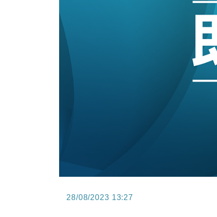
15:47
財經｜恒隆10月換帥 玩具「反」斗
15:11
財經｜韓股反覆波動收跌 連挫7周
13:44
財經｜內地7月美元計價出口增近24
12:44
財經｜日本春季三度入市撐日圓 4月
11:12
國際｜特朗普料美伊戰事快結束 承
15:59
財經｜SA售股自救後再出手 斥4
28/08/2023 13:27