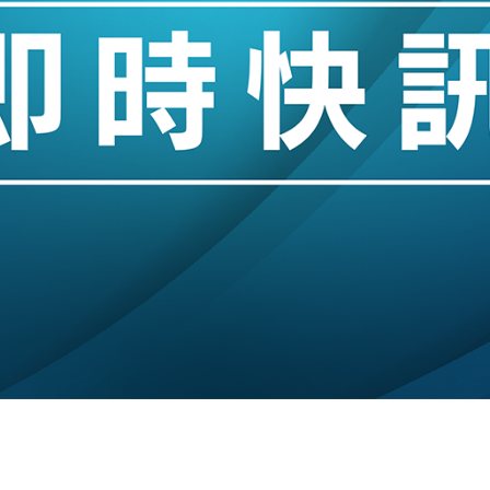
城亞洲CEO蔡德粦接任
創逾3年最長跌勢
%勝預期 貿易順差達1125億美元
單日斥6.28萬億日圓干預創新高
認部分彈藥庫存緊張
億美元押注未上市公司