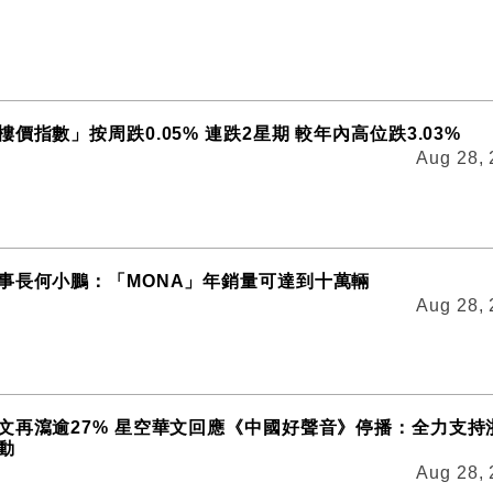
價指數」按周跌0.05% 連跌2星期 較年內高位跌3.03%
Aug 28,
事長何小鵬：「MONA」年銷量可達到十萬輛
Aug 28,
文再瀉逾27% 星空華文回應《中國好聲音》停播：全力支持
動
Aug 28,