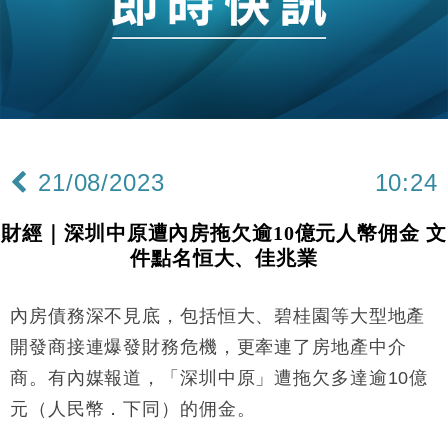
財經｜恒隆10月換帥 玩具「反」斗城亞洲CEO蔡德
15:47
粦接任
財經｜韓股反覆波動收跌 連挫7周創逾3年最長跌勢
15:11
財經｜內地7月美元計價出口增近24%勝預期 貿易順
13:44
差達1125億美元
21/08/2023
10:24
財經｜日本春季三度入市撐日圓 4月單日斥6.28萬億
12:44
日圓干預創新高
財經｜深圳中原遭內房拖欠逾10億元人幣佣金 文
國際｜特朗普料美伊戰事快結束 承認部分彈藥庫存緊
11:12
件點名恒大、佳兆業
張
財經｜SA售股自救後再出手 斥4億美元押注未上市公
15:59
司
內房債務深不見底，包括恒大、碧桂園等大型地產
財經｜華僑銀行上半年淨利創新高 中期息增15%至
18:31
開發商接連爆發財務危機，更牽連了房地產中介
47仙
商。有內媒報道，「深圳中原」遭拖欠多達逾10億
財經｜滙豐上調香港今年GDP預測至4.5% 看好貿易
17:33
元（人民幣．下同）的佣金。
及消費表現
本地｜假冒內地執法人員要求交「保證金」 43歲女子
16:47