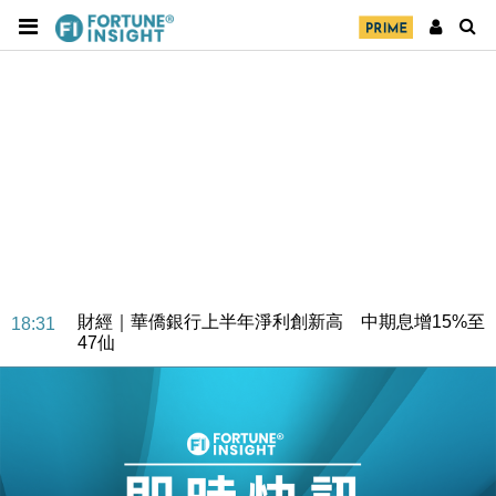
財經｜華僑銀行上半年淨利創新高 中期息增15%至
18:31
47仙
財經｜滙豐上調香港今年GDP預測至4.5% 看好貿易
17:33
及消費表現
本地｜假冒內地執法人員要求交「保證金」 43歲女子
16:47
損失近6900萬元
財經｜日經失守6.5萬點後回穩 全周仍升近2%
16:05