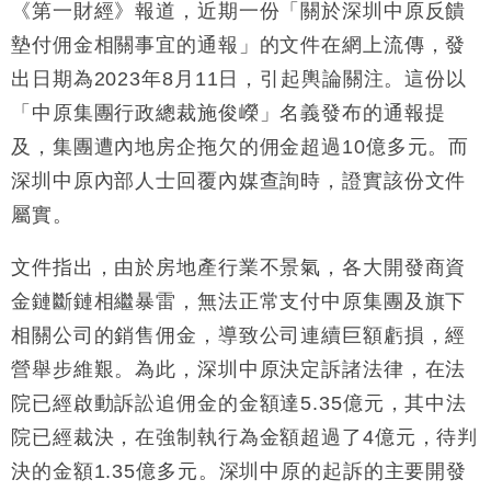
《第一財經》報道，近期一份「關於深圳中原反饋
損失近6900萬元
墊付佣金相關事宜的通報」的文件在網上流傳，發
財經｜日經失守6.5萬點後回穩 全周仍升近2%
16:05
出日期為2023年8月11日，引起輿論關注。這份以
財經｜恒隆10月換帥 玩具「反」斗城亞洲CEO蔡德
15:47
「中原集團行政總裁施俊嶸」名義發布的通報提
粦接任
及，集團遭內地房企拖欠的佣金超過10億多元。而
財經｜韓股反覆波動收跌 連挫7周創逾3年最長跌勢
15:11
深圳中原內部人士回覆內媒查詢時，證實該份文件
屬實。
財經｜內地7月美元計價出口增近24%勝預期 貿易順
13:44
差達1125億美元
文件指出，由於房地產行業不景氣，各大開發商資
財經｜日本春季三度入市撐日圓 4月單日斥6.28萬億
12:44
日圓干預創新高
金鏈斷鏈相繼暴雷，無法正常支付中原集團及旗下
國際｜特朗普料美伊戰事快結束 承認部分彈藥庫存緊
11:12
相關公司的銷售佣金，導致公司連續巨額虧損，經
張
營舉步維艱。為此，深圳中原決定訴諸法律，在法
財經｜SA售股自救後再出手 斥4億美元押注未上市公
15:59
司
院已經啟動訴訟追佣金的金額達5.35億元，其中法
院已經裁決，在強制執行為金額超過了4億元，待判
決的金額1.35億多元。深圳中原的起訴的主要開發