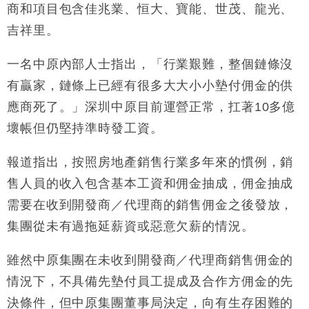
商和項目包含佳兆業、恒大、寶能、世茂、龍光、
吉祥里。
一名中原內部人士指出，「行業艱難，整個鏈條沒
有贏家，鏈條上已經有很多大大小小墊付佣金的供
應商死了。」深圳中原目前運營正常，扛著10多億
壞帳但仍堅持準時發工資。
報道指出，按照房地產銷售行業多年來的慣例，銷
售人員的收入包含基本工資和佣金抽成，佣金抽成
需要在收到開發商／代理商的銷售佣金之後發放，
集團從未有過拖延薪資或惡意欠薪的情況。
雖然中原集團在未收到開發商／代理商銷售佣金的
情況下，不具備先墊付員工提成及合作方佣金的先
決條件，但中原集團董事局決定，向有生存困難的