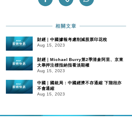
財經｜內地7月美元計價出口增近24%勝預期 貿易順
13:44
差達1125億美元
財經｜日本春季三度入市撐日圓 4月單日斥6.28萬億
12:44
相關文章
日圓干預創新高
國際｜特朗普料美伊戰事快結束 承認部分彈藥庫存緊
11:12
財經｜中國據報考慮削減股票印花稅
張
Aug 15, 2023
財經｜SA售股自救後再出手 斥4億美元押注未上市公
15:59
司
財經｜Michael Burry第2季清倉阿里、京東
大舉押注標指納指看淡期權
Aug 15, 2023
中國｜國統局：中國經濟不存通縮 下階段亦
不會通縮
Aug 15, 2023