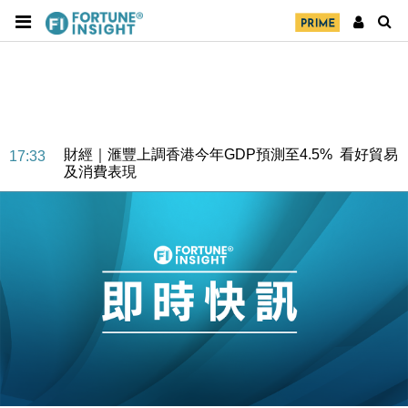
財經｜華僑銀行上半年淨利創新高 中期息增15%至
18:31
47仙
財經｜滙豐上調香港今年GDP預測至4.5% 看好貿易
17:33
及消費表現
本地｜假冒內地執法人員要求交「保證金」 43歲女子
16:47
損失近6900萬元
財經｜日經失守6.5萬點後回穩 全周仍升近2%
16:05
財經｜恒隆10月換帥 玩具「反」斗城亞洲CEO蔡德
15:47
粦接任
財經｜韓股反覆波動收跌 連挫7周創逾3年最長跌勢
15:11
財經｜內地7月美元計價出口增近24%勝預期 貿易順
13:44
差達1125億美元