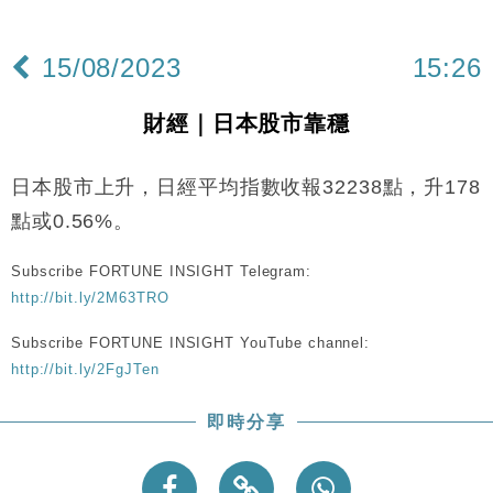
財經｜日本春季三度入市撐日圓 4月單日斥6.28萬億
12:44
日圓干預創新高
15/08/2023
15:26
國際｜特朗普料美伊戰事快結束 承認部分彈藥庫存緊
11:12
張
財經｜日本股市靠穩
財經｜SA售股自救後再出手 斥4億美元押注未上市公
15:59
司
日本股市上升，日經平均指數收報32238點，升178
財經｜華僑銀行上半年淨利創新高 中期息增15%至
18:31
47仙
點或0.56%。
財經｜滙豐上調香港今年GDP預測至4.5% 看好貿易
17:33
及消費表現
Subscribe FORTUNE INSIGHT Telegram:
http://bit.ly/2M63TRO
本地｜假冒內地執法人員要求交「保證金」 43歲女子
16:47
損失近6900萬元
Subscribe FORTUNE INSIGHT YouTube channel:
財經｜日經失守6.5萬點後回穩 全周仍升近2%
16:05
http://bit.ly/2FgJTen
財經｜恒隆10月換帥 玩具「反」斗城亞洲CEO蔡德
15:47
即時分享
粦接任
財經｜韓股反覆波動收跌 連挫7周創逾3年最長跌勢
15:11