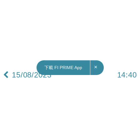
×
下載 FI PRIME App
15/08/2023
14:40
財經｜中國據報考慮削減股票印花稅
《彭博》引述消息人士報道，中國政府正考慮調低
股票交易印花稅，試圖重振A股市場的信心，是自
2008年以來首次。