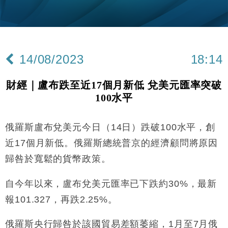
財經｜韓股反覆波動收跌 連挫7周創逾3年最長跌勢
15:11
財經｜內地7月美元計價出口增近24%勝預期 貿易順
13:44
差達1125億美元
14/08/2023
18:14
財經｜日本春季三度入市撐日圓 4月單日斥6.28萬億
12:44
日圓干預創新高
財經｜盧布跌至近17個月新低 兌美元匯率突破
國際｜特朗普料美伊戰事快結束 承認部分彈藥庫存緊
11:12
100水平
張
財經｜SA售股自救後再出手 斥4億美元押注未上市公
15:59
司
俄羅斯盧布兌美元今日（14日）跌破100水平，創
財經｜華僑銀行上半年淨利創新高 中期息增15%至
18:31
近17個月新低。俄羅斯總統普京的經濟顧問將原因
47仙
歸咎於寬鬆的貨幣政策。
財經｜滙豐上調香港今年GDP預測至4.5% 看好貿易
17:33
及消費表現
自今年以來，盧布兌美元匯率已下跌約30%，最新
本地｜假冒內地執法人員要求交「保證金」 43歲女子
16:47
報101.327，再跌2.25%。
損失近6900萬元
財經｜日經失守6.5萬點後回穩 全周仍升近2%
16:05
俄羅斯央行歸咎於該國貿易差額萎縮，1月至7月俄