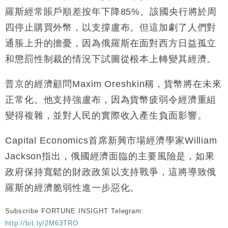
羅斯經常賬戶順差按年下降85%。該國央行將於周
財經｜恒隆10月換帥 玩具「反」斗城亞洲CEO蔡德
15:47
粦接任
四停止購買外幣，以支撐盧布。但這加劇了人們對
財經｜韓股反覆波動收跌 連挫7周創逾3年最長跌勢
15:11
通脹上升的擔憂，因為俄羅斯在面對西方日益孤立
和懲罰性制裁的情況下試圖從根本上轉變其經濟。
財經｜內地7月美元計價出口增近24%勝預期 貿易順
13:44
差達1125億美元
普京的經濟顧問Maxim Oreshkin稱，貨幣將在未來
財經｜日本春季三度入市撐日圓 4月單日斥6.28萬億
12:44
正常化。他支持強盧布，因為貨幣疲弱令經濟重組
日圓干預創新高
變得複雜，並對人民的實際收入產生負面影響。
國際｜特朗普料美伊戰事快結束 承認部分彈藥庫存緊
11:12
張
Capital Economics首席新興市場經濟學家William
財經｜SA售股自救後再出手 斥4億美元押注未上市公
15:59
司
Jackson指出，俄國經濟面臨的主要風險是，如果
政府保持寬鬆的財政政策以支持戰爭，這將導致俄
羅斯的經濟脆弱性進一步惡化。
Subscribe FORTUNE INSIGHT Telegram:
http://bit.ly/2M63TRO