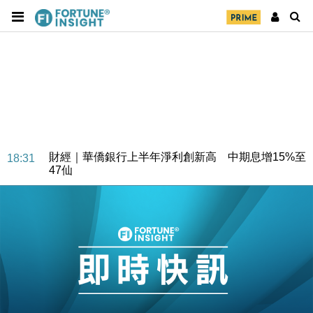
財經｜華僑銀行上半年淨利創新高 中期息增15%至
18:31
47仙
財經｜滙豐上調香港今年GDP預測至4.5% 看好貿易
17:33
及消費表現
本地｜假冒內地執法人員要求交「保證金」 43歲女子
16:47
損失近6900萬元
財經｜日經失守6.5萬點後回穩 全周仍升近2%
16:05
財經｜恒隆10月換帥 玩具「反」斗城亞洲CEO蔡德
15:47
粦接任