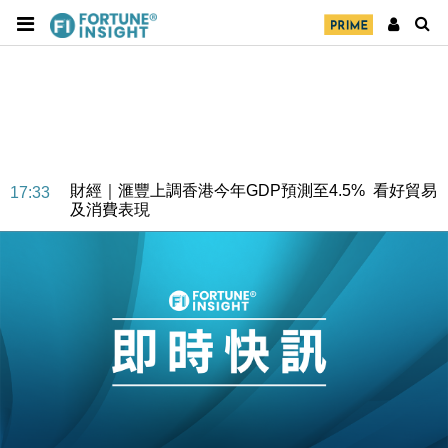
財經｜華僑銀行上半年淨利創新高 中期息增15%至
18:31
47仙
財經｜滙豐上調香港今年GDP預測至4.5% 看好貿易
17:33
及消費表現
本地｜假冒內地執法人員要求交「保證金」 43歲女子
16:47
損失近6900萬元
財經｜日經失守6.5萬點後回穩 全周仍升近2%
16:05
財經｜恒隆10月換帥 玩具「反」斗城亞洲CEO蔡德
15:47
粦接任
財經｜韓股反覆波動收跌 連挫7周創逾3年最長跌勢
15:11
財經｜內地7月美元計價出口增近24%勝預期 貿易順
13:44