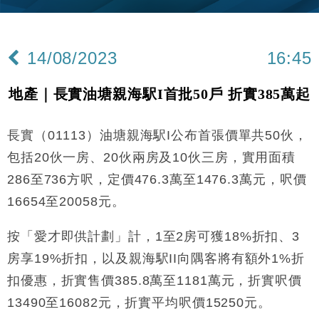
差達1125億美元
財經｜日本春季三度入市撐日圓 4月單日斥6.28萬億
12:44
日圓干預創新高
14/08/2023
16:45
國際｜特朗普料美伊戰事快結束 承認部分彈藥庫存緊
11:12
張
地產｜長實油塘親海駅I首批50戶 折實385萬起
財經｜SA售股自救後再出手 斥4億美元押注未上市公
15:59
司
長實（01113）油塘親海駅I公布首張價單共50伙，
財經｜華僑銀行上半年淨利創新高 中期息增15%至
18:31
47仙
包括20伙一房、20伙兩房及10伙三房，實用面積
財經｜滙豐上調香港今年GDP預測至4.5% 看好貿易
17:33
286至736方呎，定價476.3萬至1476.3萬元，呎價
及消費表現
16654至20058元。
本地｜假冒內地執法人員要求交「保證金」 43歲女子
16:47
損失近6900萬元
按「愛才即供計劃」計，1至2房可獲18%折扣、3
財經｜日經失守6.5萬點後回穩 全周仍升近2%
16:05
房享19%折扣，以及親海駅II向隅客將有額外1%折
財經｜恒隆10月換帥 玩具「反」斗城亞洲CEO蔡德
扣優惠，折實售價385.8萬至1181萬元，折實呎價
15:47
粦接任
13490至16082元，折實平均呎價15250元。
財經｜韓股反覆波動收跌 連挫7周創逾3年最長跌勢
15:11