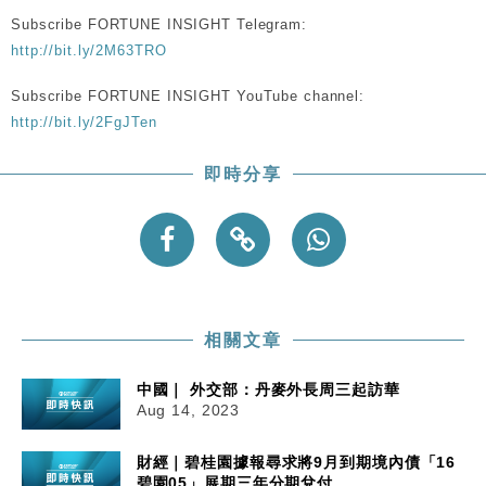
Subscribe FORTUNE INSIGHT Telegram:
財經｜內地7月美元計價出口增近24%勝預期 貿易順
13:44
http://bit.ly/2M63TRO
差達1125億美元
Subscribe FORTUNE INSIGHT YouTube channel:
財經｜日本春季三度入市撐日圓 4月單日斥6.28萬億
12:44
日圓干預創新高
http://bit.ly/2FgJTen
國際｜特朗普料美伊戰事快結束 承認部分彈藥庫存緊
11:12
即時分享
張
財經｜SA售股自救後再出手 斥4億美元押注未上市公
15:59
司
相關文章
中國｜ 外交部：丹麥外長周三起訪華
Aug 14, 2023
財經｜碧桂園據報尋求將9月到期境內債「16
碧園05」展期三年分期兌付