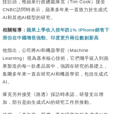
16:05
技巨頭，惟蘋果行政總裁庫克（Tim Cook）接受
CNBC訪問時表示，蘋果多年來一直致力於生成式
財經｜恒隆10月換帥 玩具「反」斗城亞洲CEO蔡德
15:47
粦接任
AI和其他AI模型的研究。
財經｜韓股反覆波動收跌 連挫7周創逾3年最長跌勢
15:11
相關報導：
蘋果上季收入按年跌1% iPhone銷售下
滑但在中國增長強勁、印度更升兩位數創新高
財經｜內地7月美元計價出口增近24%勝預期 貿易順
13:44
差達1125億美元
他指出，公司將AI和機器學習（Machine
財經｜日本春季三度入市撐日圓 4月單日斥6.28萬億
12:44
日圓干預創新高
Learning）視為基本核心技術，它們幾乎嵌入到蘋
國際｜特朗普料美伊戰事快結束 承認部分彈藥庫存緊
11:12
果製造的每一款產品當中，強調在研究的基礎上，
張
集團多年來一直在研究AI和機器學習，包括生成式
財經｜SA售股自救後再出手 斥4億美元押注未上市公
15:59
司
AI。
庫克另外接受《路透》採訪時承認，研發支出增
加，部分是由生成式AI的研究工作所推動。