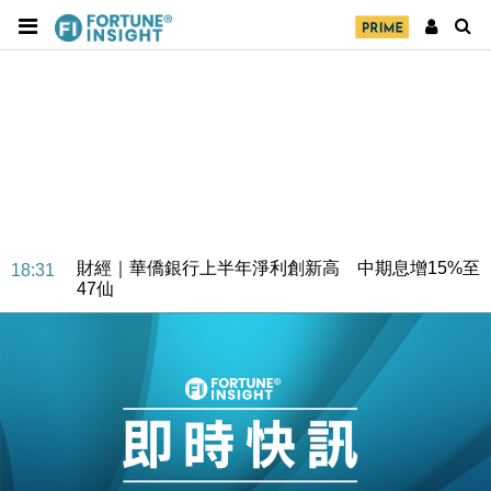
財經｜華僑銀行上半年淨利創新高 中期息增15%至
18:31
47仙
財經｜滙豐上調香港今年GDP預測至4.5% 看好貿易
17:33
及消費表現
本地｜假冒內地執法人員要求交「保證金」 43歲女子
16:47
損失近6900萬元
財經｜日經失守6.5萬點後回穩 全周仍升近2%
16:05
財經｜恒隆10月換帥 玩具「反」斗城亞洲CEO蔡德
15:47