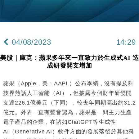
粦接任
財經｜韓股反覆波動收跌 連挫7周創逾3年最長跌勢
15:11
財經｜內地7月美元計價出口增近24%勝預期 貿易順
13:44
差達1125億美元
04/08/2023
14:29
財經｜日本春季三度入市撐日圓 4月單日斥6.28萬億
12:44
日圓干預創新高
美股｜庫克：蘋果多年來一直致力於生成式AI 造
國際｜特朗普料美伊戰事快結束 承認部分彈藥庫存緊
11:12
成研發開支增加
張
財經｜SA售股自救後再出手 斥4億美元押注未上市公
15:59
司
蘋果（Apple，美：AAPL）公布季績，沒有提及科
財經｜華僑銀行上半年淨利創新高 中期息增15%至
18:31
技界熱話人工智能（AI），但披露今個財年研發開
47仙
支達226.1億美元（下同），較去年同期高出約31.2
財經｜滙豐上調香港今年GDP預測至4.5% 看好貿易
17:33
億元。外界一直有聲音認為，蘋果是一間主力生產
及消費表現
電子產品的企業，在諸如ChatGPT等生成性
本地｜假冒內地執法人員要求交「保證金」 43歲女子
16:47
損失近6900萬元
AI（Generative AI）軟件方面的發展落後於其他科
財經｜日經失守6.5萬點後回穩 全周仍升近2%