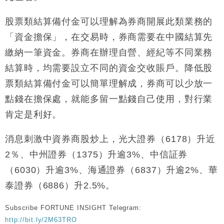
財經｜恒隆10月換帥 玩具「反」斗城亞洲CEO蔡德
15:47
股票類結算備付金可以理解為券商開展此類業務的
粦接任
「資金擔保」，在交易時，券商需要在中國結算先
財經｜韓股反覆波動收跌 連挫7周創逾3年最長跌勢
15:11
繳納一筆資金。券商在辦理自營、經紀等不同業務
結算時，均需要設立不同的資金交收賬戶。降低股
財經｜內地7月美元計價出口增近24%勝預期 貿易順
13:44
差達1125億美元
票類結算備付金可以簡單理解成，券商可以少放一
財經｜日本春季三度入市撐日圓 4月單日斥6.28萬億
12:44
點錢在擔保處，就能多留一點錢自己使用，對行業
日圓干預創新高
肯定是利好。
國際｜特朗普料美伊戰事快結束 承認部分彈藥庫存緊
11:12
張
消息刺激中資券商股炒上，光大證券（6178）升近
財經｜SA售股自救後再出手 斥4億美元押注未上市公
15:59
司
2％、中州證券（1375）升逾3%、中信証券
（6030）升逾3%、海通證券（6837）升逾2%、華
泰證券（6886）升2.5%。
Subscribe FORTUNE INSIGHT Telegram:
http://bit.ly/2M63TRO