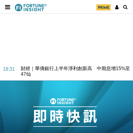
財經｜華僑銀行上半年淨利創新高 中期息增15%至
18:31
47仙
財經｜滙豐上調香港今年GDP預測至4.5% 看好貿易
17:33
及消費表現
本地｜假冒內地執法人員要求交「保證金」 43歲女子
16:47
損失近6900萬元
財經｜日經失守6.5萬點後回穩 全周仍升近2%
16:05
財經｜恒隆10月換帥 玩具「反」斗城亞洲CEO蔡德
15:47