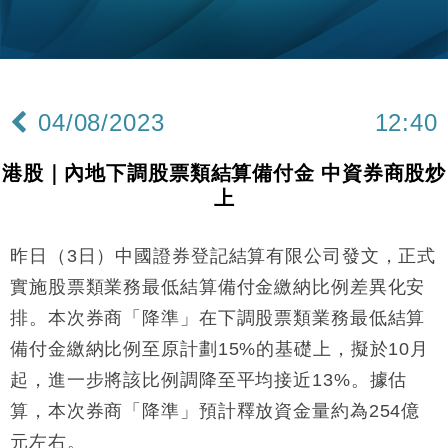
粦接任
財經｜韓股反覆波動收跌 連挫7周創逾3年最長跌勢
15:11
財經｜內地7月美元計價出口增近24%勝預期 貿易順
13:44
差達1125億美元
04/08/2023
12:40
財經｜日本春季三度入市撐日圓 4月單日斥6.28萬億
12:44
日圓干預創新高
港股｜內地下調股票類結算備付金 中資券商股炒
國際｜特朗普料美伊戰事快結束 承認部分彈藥庫存緊
11:12
上
張
財經｜SA售股自救後再出手 斥4億美元押注未上市公
15:59
司
昨日（3日）中國證券登記結算有限公司發文，正式
財經｜華僑銀行上半年淨利創新高 中期息增15%至
18:31
實施股票類業務最低結算備付金繳納比例差異化安
47仙
排。本次券商「降準」在下調股票類業務最低結算
財經｜滙豐上調香港今年GDP預測至4.5% 看好貿易
17:33
備付金繳納比例至原計劃15%的基礎上，擬於10月
及消費表現
起，進一步將該比例調降至平均接近13%。據估
本地｜假冒內地執法人員要求交「保證金」 43歲女子
16:47
損失近6900萬元
算，本次券商「降準」預計釋放資金量約為254億
財經｜日經失守6.5萬點後回穩 全周仍升近2%
16:05
元左右。