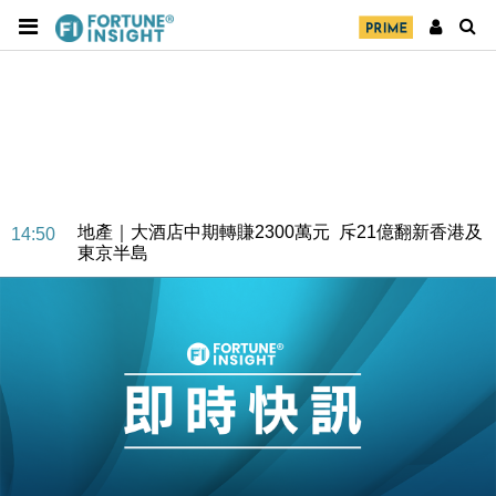
地產｜大酒店中期轉賺2300萬元 斥21億翻新香港及
14:50
東京半島
國際｜特朗普赴洛杉磯高球場活動前 男子攜槍彈被捕
13:12
財經｜香港7月PMI回落至51 企業擴張放慢兼縮減人
12:30
手
財經｜黑石傳再籌逾360億美元 支援Anthropic租用
11:40
Google晶片
財經｜美商務部擬擴大金屬關稅範圍 14類產品或加徵
10:57
25%