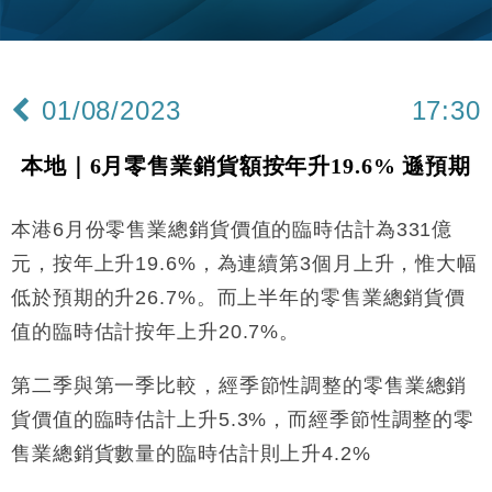
本地｜新世界K11 9月升級會員制度 增鉑金卡級別鎖
18:15
定高消費客群
財經｜本港6月零售額連升14個月 珠寶鐘錶銷售升勢
17:40
最強
01/08/2023
17:30
財經｜滙控重啟最多10億美元回購 派息比率目標維持
16:33
50%
本地｜6月零售業銷貨額按年升19.6% 遜預期
財經｜SHEIN傳最快8月中招股 估值料降至400億美
15:11
元以下
本港6月份零售業總銷貨價值的臨時估計為331億
本地｜HK Express推飛行套票 兩程低至448元加2元
13:49
可多飛一程
元，按年上升19.6%，為連續第3個月上升，惟大幅
地產｜大酒店中期轉賺2300萬元 斥21億翻新香港及
14:50
低於預期的升26.7%。而上半年的零售業總銷貨價
東京半島
值的臨時估計按年上升20.7%。
國際｜特朗普赴洛杉磯高球場活動前 男子攜槍彈被捕
13:12
第二季與第一季比較，經季節性調整的零售業總銷
財經｜香港7月PMI回落至51 企業擴張放慢兼縮減人
12:30
手
貨價值的臨時估計上升5.3%，而經季節性調整的零
財經｜黑石傳再籌逾360億美元 支援Anthropic租用
售業總銷貨數量的臨時估計則上升4.2%
11:40
Google晶片