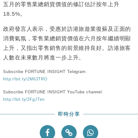
五月的零售業總銷貨價值的修訂估計按年上升
財經｜美商務部擬擴大金屬關稅範圍 14類產品或加徵
10:57
25%
18.5%。
本地｜新世界K11 9月升級會員制度 增鉑金卡級別鎖
18:15
定高消費客群
政府發言人表示，受惠於訪港旅遊業復蘇及正面的
財經｜本港6月零售額連升14個月 珠寶鐘錶銷售升勢
17:40
消費氣氛，零售業總銷貨價值在六月按年繼續明顯
最強
上升，又指出零售銷售的前景維持良好。訪港旅客
財經｜滙控重啟最多10億美元回購 派息比率目標維持
16:33
50%
人數在未來數月將進一步上升。
財經｜SHEIN傳最快8月中招股 估值料降至400億美
15:11
元以下
Subscribe FORTUNE INSIGHT Telegram:
http://bit.ly/2M63TRO
本地｜HK Express推飛行套票 兩程低至448元加2元
13:49
可多飛一程
Subscribe FORTUNE INSIGHT YouTube channel:
http://bit.ly/2FgJTen
即時分享