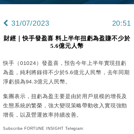
Google晶片
財經｜美商務部擬擴大金屬關稅範圍 14類產品或加徵
10:57
25%
31/07/2023
20:51
本地｜新世界K11 9月升級會員制度 增鉑金卡級別鎖
18:15
定高消費客群
財經｜快手發盈喜 料上半年扭虧為盈賺不少於
財經｜本港6月零售額連升14個月 珠寶鐘錶銷售升勢
17:40
5.6億元人幣
最強
財經｜滙控重啟最多10億美元回購 派息比率目標維持
16:33
50%
快手（01024）發盈喜，預告今年上半年實現扭虧
財經｜SA售股自救後再出手 斥4億美元押注未上市公
15:59
為盈，純利將錄得不少於5.6億元人民幣，去年同期
司
淨虧損為94.3億元人民幣。
財經｜精星香港夥菜鳥拓全球智慧倉儲市場 加快海外
11:30
市場落地
集團表示，扭虧為盈主要是由於用戶規模的增長及
地產｜大酒店中期轉賺2300萬元 斥21億翻新香港及
14:50
生態系統的繁榮，強大變現策略帶動收入實現強勁
東京半島
增長，以及營運效率持續改善。
國際｜特朗普赴洛杉磯高球場活動前 男子攜槍彈被捕
13:12
Subscribe FORTUNE INSIGHT Telegram:
財經｜香港7月PMI回落至51 企業擴張放慢兼縮減人
12:30