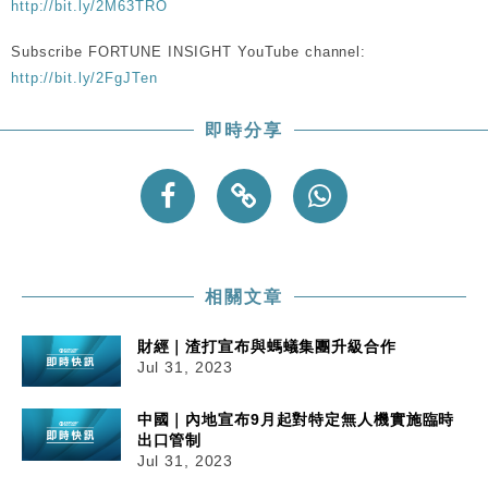
http://bit.ly/2M63TRO
手
財經｜黑石傳再籌逾360億美元 支援Anthropic租用
11:40
Subscribe FORTUNE INSIGHT YouTube channel:
Google晶片
http://bit.ly/2FgJTen
財經｜美商務部擬擴大金屬關稅範圍 14類產品或加徵
10:57
25%
即時分享
本地｜新世界K11 9月升級會員制度 增鉑金卡級別鎖
18:15
定高消費客群
財經｜本港6月零售額連升14個月 珠寶鐘錶銷售升勢
17:40
最強
財經｜滙控重啟最多10億美元回購 派息比率目標維持
16:33
50%
相關文章
財經｜渣打宣布與螞蟻集團升級合作
Jul 31, 2023
中國｜內地宣布9月起對特定無人機實施臨時
出口管制
Jul 31, 2023