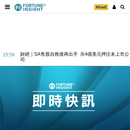
財經｜SA售股自救後再出手 斥4億美元押注未上市公
15:59
司
財經｜精星香港夥菜鳥拓全球智慧倉儲市場 加快海外
11:30
市場落地
地產｜大酒店中期轉賺2300萬元 斥21億翻新香港及
14:50
東京半島
國際｜特朗普赴洛杉磯高球場活動前 男子攜槍彈被捕
13:12
財經｜香港7月PMI回落至51 企業擴張放慢兼縮減人
12:30
手
財經｜黑石傳再籌逾360億美元 支援Anthropic租用
11:40