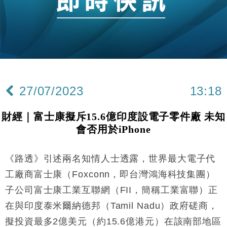
財經｜香港7月PMI回落至51 企業擴張放慢兼縮減人
12:30
手
財經｜黑石傳再籌逾360億美元 支援Anthropic租用
11:40
Google晶片
財經｜美商務部擬擴大金屬關稅範圍 14類產品或加徵
10:57
25%
27/07/2023
13:18
本地｜新世界K11 9月升級會員制度 增鉑金卡級別鎖
18:15
定高消費客群
財經｜富士康擬斥15.6億印度設電子零件廠 未知
財經｜本港6月零售額連升14個月 珠寶鐘錶銷售升勢
17:40
會否用於iPhone
最強
財經｜滙控重啟最多10億美元回購 派息比率目標維持
16:33
50%
《路透》引述兩名知情人士透露，世界最大電子代
財經｜SA售股自救後再出手 斥4億美元押注未上市公
15:59
工廠商富士康（Foxconn，即台灣鴻海科技集團）
司
子公司富士康工業互聯網（FII，簡稱工業富聯）正
財經｜精星香港夥菜鳥拓全球智慧倉儲市場 加快海外
11:30
在與印度泰米爾納德邦（Tamil Nadu）政府磋商，
市場落地
擬投資最多2億美元（約15.6億港元）在該南部地區
地產｜大酒店中期轉賺2300萬元 斥21億翻新香港及
14:50