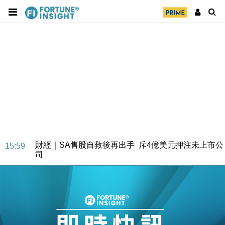
財經｜SA售股自救後再出手 斥4億美元押注未上市公
15:59
司
財經｜精星香港夥菜鳥拓全球智慧倉儲市場 加快海外
11:30
市場落地
地產｜大酒店中期轉賺2300萬元 斥21億翻新香港及
14:50
東京半島
國際｜特朗普赴洛杉磯高球場活動前 男子攜槍彈被捕
13:12