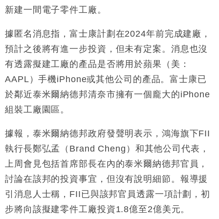
東京半島
新建一間電子零件工廠。
國際｜特朗普赴洛杉磯高球場活動前 男子攜槍彈被捕
13:12
據匿名消息指，富士康計劃在2024年前完成建廠，
財經｜香港7月PMI回落至51 企業擴張放慢兼縮減人
12:30
預計之後將有進一步投資，但未有定案。消息也沒
手
有透露擬建工廠的產品是否將用於蘋果（美：
財經｜黑石傳再籌逾360億美元 支援Anthropic租用
11:40
AAPL）手機iPhone或其他公司的產品。富士康已
Google晶片
於鄰近泰米爾納德邦清奈市擁有一個龐大的iPhone
財經｜美商務部擬擴大金屬關稅範圍 14類產品或加徵
10:57
25%
組裝工廠園區。
本地｜新世界K11 9月升級會員制度 增鉑金卡級別鎖
18:15
定高消費客群
據報，泰米爾納德邦政府發聲明表示，鴻海旗下FII
財經｜本港6月零售額連升14個月 珠寶鐘錶銷售升勢
17:40
執行長鄭弘孟（Brand Cheng）和其他公司代表，
最強
上周會見包括首席部長在內的泰米爾納德邦官員，
財經｜滙控重啟最多10億美元回購 派息比率目標維持
16:33
50%
討論在該邦的投資事宜，但沒有說明細節。報導援
引消息人士稱，FII已與該邦官員透露一項計劃，初
步將向該擬建零件工廠投資1.8億至2億美元。