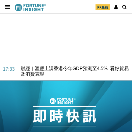
財經｜華僑銀行上半年淨利創新高 中期息增15%至
18:31
47仙
財經｜滙豐上調香港今年GDP預測至4.5% 看好貿易
17:33
及消費表現
本地｜假冒內地執法人員要求交「保證金」 43歲女子
16:47
損失近6900萬元
財經｜日經失守6.5萬點後回穩 全周仍升近2%
16:05
財經｜恒隆10月換帥 玩具「反」斗城亞洲CEO蔡德
15:47
粦接任
財經｜韓股反覆波動收跌 連挫7周創逾3年最長跌勢
15:11