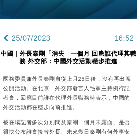
財經｜內地7月美元計價出口增近24%勝預期 貿易順
13:44
差達1125億美元
財經｜日本春季三度入市撐日圓 4月單日斥6.28萬億
12:44
日圓干預創新高
25/07/2023
16:52
國際｜特朗普料美伊戰事快結束 承認部分彈藥庫存緊
11:12
張
中國｜外長秦剛「消失」一個月 回應誰代理其職
財經｜SA售股自救後再出手 斥4億美元押注未上市公
15:59
務 外交部：中國外交活動穩步推進
司
財經｜華僑銀行上半年淨利創新高 中期息增15%至
18:31
47仙
國務委員兼外長秦剛自從上月25日後，沒有再出席
財經｜滙豐上調香港今年GDP預測至4.5% 看好貿易
17:33
公開活動。在北京，外交部發言人毛寧主持例行記
及消費表現
者會，回應目前誰在代理外長職務時表示，中國的
本地｜假冒內地執法人員要求交「保證金」 43歲女子
16:47
外交活動都在穩步向前推進。
損失近6900萬元
財經｜日經失守6.5萬點後回穩 全周仍升近2%
16:05
被在場記者多次分別問及秦剛一個月未露面、是否
很快公布誰會接替外長、未來幾日秦剛有何外事安
財經｜恒隆10月換帥 玩具「反」斗城亞洲CEO蔡德
15:47