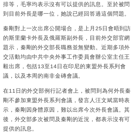
粦接任
排等，毛寧均表示沒有可以提供的訊息。至於被問
財經｜韓股反覆波動收跌 連挫7周創逾3年最長跌勢
15:11
到目前外長是哪一位，她說已經回答過這個問題。
財經｜內地7月美元計價出口增近24%勝預期 貿易順
13:44
秦剛對上一次出席公開場合，是上月25日會晤到訪
差達1125億美元
的斯里蘭卡外長及俄羅斯副外長，目前外交部官網
財經｜日本春季三度入市撐日圓 4月單日斥6.28萬億
12:44
題示，秦剛的外交部長職務並無變動。近期多項外
日圓干預創新高
交活動均由中共中央外事工作委員會辦公室主任王
國際｜特朗普料美伊戰事快結束 承認部分彈藥庫存緊
11:12
張
毅出席，包括13至14日在印尼的東盟外長系列會
財經｜SA售股自救後再出手 斥4億美元押注未上市公
15:59
議，以及本周的南非金磚會議。
司
在11日的外交部例行記者會上，被問到為何外長秦
剛不參加東盟外長系列會議，發言人汪文斌當時表
示，秦剛因身體原因，難以出席今次外長會議。其
後，外交部多次被問及秦剛的近況，都表示沒有可
提供的訊息。