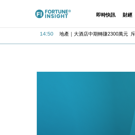
即時快訊
財經
11:30
財經｜精星香港夥菜鳥拓全球智慧倉
14:50
地產｜大酒店中期轉賺2300萬元 
13:12
國際｜特朗普赴洛杉磯高球場活動前
12:30
財經｜香港7月PMI回落至51 企
11:40
財經｜黑石傳再籌逾360億美元 支援Ant
10:57
財經｜美商務部擬擴大金屬關稅範圍 
18:15
本地｜新世界K11 9月升級會員制
17:40
財經｜本港6月零售額連升14個月
16:33
財經｜滙控重啟最多10億美元回購 
15:11
財經｜SHEIN傳最快8月中招股 
11:30
財經｜精星香港夥菜鳥拓全球智慧倉
14:50
地產｜大酒店中期轉賺2300萬元 
13:12
國際｜特朗普赴洛杉磯高球場活動前
12:30
財經｜香港7月PMI回落至51 企
11:40
財經｜黑石傳再籌逾360億美元 支援Ant