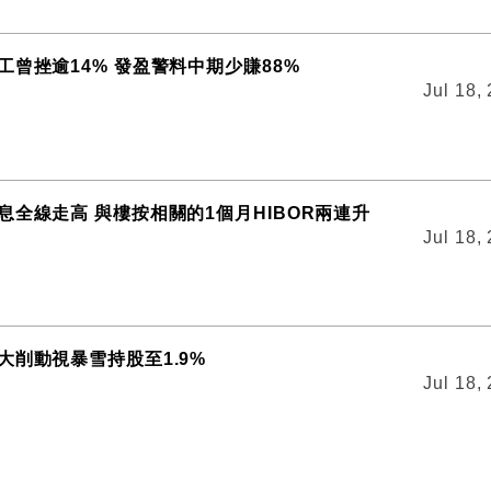
工曾挫逾14% 發盈警料中期少賺88%
Jul 18,
息全線走高 與樓按相關的1個月HIBOR兩連升
Jul 18,
大削動視暴雪持股至1.9%
Jul 18,