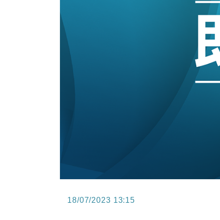
10:57
財經｜美商務部擬擴大金屬關稅範圍 
18:15
本地｜新世界K11 9月升級會員制
17:40
財經｜本港6月零售額連升14個月
16:33
財經｜滙控重啟最多10億美元回購 
15:11
財經｜SHEIN傳最快8月中招股 
18/07/2023 13:15