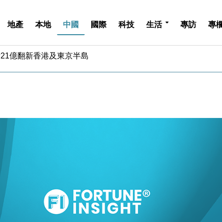
地產
本地
中國
國際
科技
生活
專訪
專
儲市場 加快海外市場落地
斥21億翻新香港及東京半島
 男子攜槍彈被捕
業擴張放慢兼縮減人手
hropic租用Google晶片
14類產品或加徵25%
度 增鉑金卡級別鎖定高消費客群
 珠寶鐘錶銷售升勢最強
派息比率目標維持50%
估值料降至400億美元以下
儲市場 加快海外市場落地
斥21億翻新香港及東京半島
 男子攜槍彈被捕
業擴張放慢兼縮減人手
hropic租用Google晶片