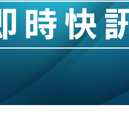
14類產品或加徵25%
度 增鉑金卡級別鎖定高消費客群
 珠寶鐘錶銷售升勢最強
派息比率目標維持50%
估值料降至400億美元以下