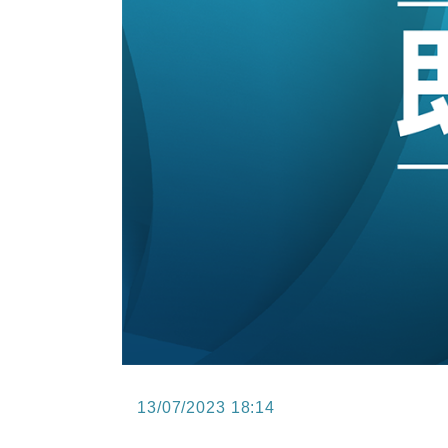
12:30
財經｜香港7月PMI回落至51 企
11:40
財經｜黑石傳再籌逾360億美元 支援Ant
10:57
財經｜美商務部擬擴大金屬關稅範圍 
18:15
本地｜新世界K11 9月升級會員制
17:40
財經｜本港6月零售額連升14個月
16:33
財經｜滙控重啟最多10億美元回購 
13/07/2023 18:14