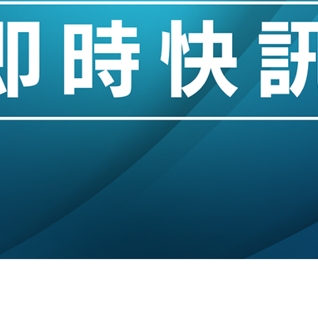
業擴張放慢兼縮減人手
hropic租用Google晶片
14類產品或加徵25%
度 增鉑金卡級別鎖定高消費客群
 珠寶鐘錶銷售升勢最強
派息比率目標維持50%