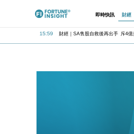
即時快訊
財經
15:59
財經｜SA售股自救後再出手 斥4
11:30
財經｜精星香港夥菜鳥拓全球智慧倉
14:50
地產｜大酒店中期轉賺2300萬元 
13:12
國際｜特朗普赴洛杉磯高球場活動前
12:30
財經｜香港7月PMI回落至51 企
11:40
財經｜黑石傳再籌逾360億美元 支援Ant
10:57
財經｜美商務部擬擴大金屬關稅範圍 
18:15
本地｜新世界K11 9月升級會員制
17:40
財經｜本港6月零售額連升14個月
16:33
財經｜滙控重啟最多10億美元回購 
15:59
財經｜SA售股自救後再出手 斥4
11:30
財經｜精星香港夥菜鳥拓全球智慧倉
14:50
地產｜大酒店中期轉賺2300萬元 
13:12
國際｜特朗普赴洛杉磯高球場活動前