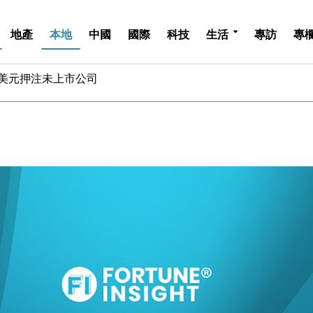
地產
本地
中國
國際
科技
生活
專訪
專
億美元押注未上市公司
儲市場 加快海外市場落地
斥21億翻新香港及東京半島
 男子攜槍彈被捕
業擴張放慢兼縮減人手
hropic租用Google晶片
14類產品或加徵25%
度 增鉑金卡級別鎖定高消費客群
 珠寶鐘錶銷售升勢最強
派息比率目標維持50%
億美元押注未上市公司
儲市場 加快海外市場落地
斥21億翻新香港及東京半島
 男子攜槍彈被捕