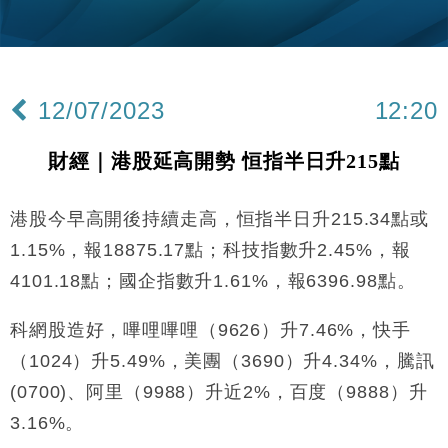
國際｜特朗普料美伊戰事快結束 承認部分彈藥庫存緊
11:12
張
財經｜SA售股自救後再出手 斥4億美元押注未上市公
15:59
司
12/07/2023
12:20
財經｜精星香港夥菜鳥拓全球智慧倉儲市場 加快海外
11:30
市場落地
財經｜港股延高開勢 恒指半日升215點
地產｜大酒店中期轉賺2300萬元 斥21億翻新香港及
14:50
東京半島
港股今早高開後持續走高，恒指半日升215.34點或
國際｜特朗普赴洛杉磯高球場活動前 男子攜槍彈被捕
13:12
1.15%，報18875.17點；科技指數升2.45%，報
財經｜日經失守6.5萬點後回穩 全周仍升近2%
16:05
4101.18點；國企指數升1.61%，報6396.98點。
財經｜恒隆10月換帥 玩具「反」斗城亞洲CEO蔡德
15:47
科網股造好，嗶哩嗶哩（9626）升7.46%，快手
粦接任
（1024）升5.49%，美團（3690）升4.34%，騰訊
財經｜韓股反覆波動收跌 連挫7周創逾3年最長跌勢
15:11
(0700)、阿里（9988）升近2%，百度（9888）升
財經｜內地7月美元計價出口增近24%勝預期 貿易順
3.16%。
13:44
差達1125億美元