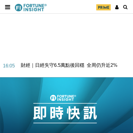
財經｜日經失守6.5萬點後回穩 全周仍升近2%
16:05
財經｜恒隆10月換帥 玩具「反」斗城亞洲CEO蔡德
15:47
粦接任
財經｜韓股反覆波動收跌 連挫7周創逾3年最長跌勢
15:11
財經｜內地7月美元計價出口增近24%勝預期 貿易順
13:44
差達1125億美元
財經｜日本春季三度入市撐日圓 4月單日斥6.28萬億
12:44
日圓干預創新高