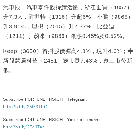
汽車股、汽車零件股持續活躍，浙江世寶（1057）
財經｜日本春季三度入市撐日圓 4月單日斥6.28萬億
12:44
日圓干預創新高
升7.3%，耐世特（1316）升超6%，小鵬（9868）
國際｜特朗普料美伊戰事快結束 承認部分彈藥庫存緊
11:12
升3.96%，理想（2015）升2.37%；比亞迪
張
（1211）、蔚來（9866）跟漲0.45%及0.52%。
財經｜SA售股自救後再出手 斥4億美元押注未上市公
15:59
司
Keep（3650）首掛股價彈高4.8%，現升4.6%；半
財經｜精星香港夥菜鳥拓全球智慧倉儲市場 加快海外
11:30
市場落地
新股慧居科技（2481）逆市跌7.43%，創上市後新
地產｜大酒店中期轉賺2300萬元 斥21億翻新香港及
14:50
低。
東京半島
國際｜特朗普赴洛杉磯高球場活動前 男子攜槍彈被捕
13:12
Subscribe FORTUNE INSIGHT Telegram:
http://bit.ly/2M63TRO
Subscribe FORTUNE INSIGHT YouTube channel:
http://bit.ly/2FgJTen