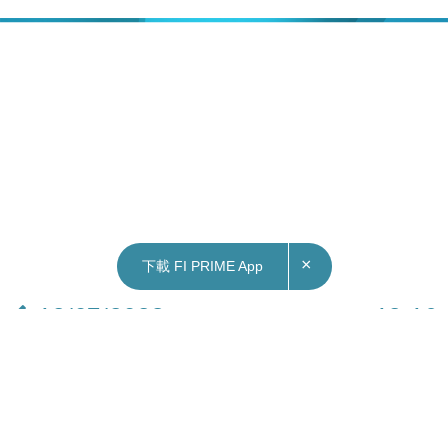
×
下載 FI PRIME App
12/07/2023
12:16
港股｜內地暑期檔票房破70億人幣 貓眼娛樂升逾
9%、阿里影業升逾7%