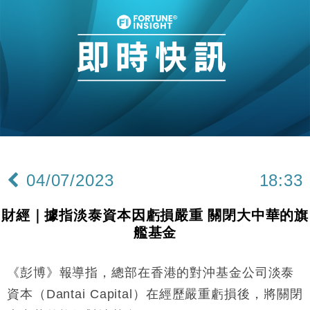
本地｜假冒內地執法人員要求交「保證金」 43歲女子
16:47
損失近6900萬元
財經｜日經失守6.5萬點後回穩 全周仍升近2%
16:05
財經｜恒隆10月換帥 玩具「反」斗城亞洲CEO蔡德
15:47
粦接任
財經｜韓股反覆波動收跌 連挫7周創逾3年最長跌勢
15:11
財經｜內地7月美元計價出口增近24%勝預期 貿易順
13:44
差達1125億美元
04/07/2023
18:33
財經｜日本春季三度入市撐日圓 4月單日斥6.28萬億
12:44
日圓干預創新高
財經｜據指淡泰資本因虧損嚴重 關閉大中華的旗
國際｜特朗普料美伊戰事快結束 承認部分彈藥庫存緊
11:12
艦基金
張
財經｜SA售股自救後再出手 斥4億美元押注未上市公
15:59
司
《彭博》報導指，總部在香港的對沖基金公司淡泰
財經｜華僑銀行上半年淨利創新高 中期息增15%至
18:31
資本（Dantai Capital）在經歷嚴重虧損後，將關閉
47仙