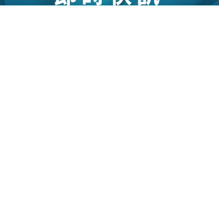
04/07/2023
18:00
國際｜ IAEA：日本核廢水排海計畫符國際安全
標準 可忽略對人及環境影響
國際原子能機構（IAEA）今日（4日）向日本政府
提交，關於福島核電站排放核廢水的調查報告，表
示「核廢水」排放入海的計畫符合國際安全標準，
認為計劃對人類和環境的放射性影響可以忽略不
計。意味著日本政府擬在今年夏天的廢水排放計畫