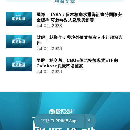
相關文章
國際｜ IAEA：日本核廢水排海計畫符國際安
全標準 可忽略對人及環境影響
Jul 04, 2023
財經｜花樣年：與境外債券持有人小組積極合
作
Jul 04, 2023
美股｜納交所、CBOE倡比特幣現貨ETF由
Coinbase負責市場監察
Jul 04, 2023
×
下載 FI PRIME App