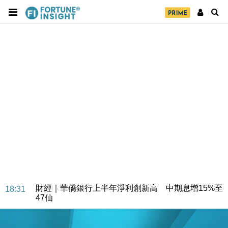
財經｜華僑銀行上半年淨利創新高 中期息增15%至
18:31
47仙
財經｜滙豐上調香港今年GDP預測至4.5% 看好貿易
17:33
及消費表現