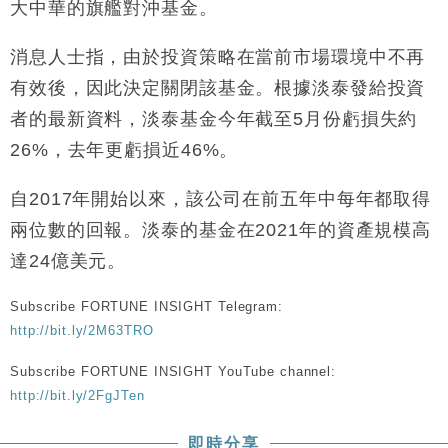
大中華的旗艦對沖基金。
財經｜滙豐上調香港今年GDP預測至4.5% 看好貿易
17:33
及消費表現
消息人士指，由於投資策略在當前市場環境中不再
本地｜假冒內地執法人員要求交「保證金」 43歲女子
16:47
有效後，因此決定關閉該基金。根據淡泰發給投資
損失近6900萬元
者的最新資料，淡泰基金今年截至5月份虧損失約
財經｜日經失守6.5萬點後回穩 全周仍升近2%
16:05
26%，去年更虧損近46%。
財經｜恒隆10月換帥 玩具「反」斗城亞洲CEO蔡德
15:47
粦接任
自2017年開始以來，該公司在前五年中每年都取得
財經｜韓股反覆波動收跌 連挫7周創逾3年最長跌勢
15:11
兩位數的回報。淡泰的基金在2021年的資產規模高
達24億美元。
財經｜內地7月美元計價出口增近24%勝預期 貿易順
13:44
差達1125億美元
Subscribe FORTUNE INSIGHT Telegram:
財經｜日本春季三度入市撐日圓 4月單日斥6.28萬億
12:44
http://bit.ly/2M63TRO
日圓干預創新高
Subscribe FORTUNE INSIGHT YouTube channel:
國際｜特朗普料美伊戰事快結束 承認部分彈藥庫存緊
11:12
張
http://bit.ly/2FgJTen
財經｜SA售股自救後再出手 斥4億美元押注未上市公
15:59
司
即時分享