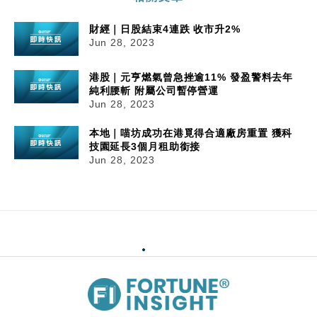
財經｜日股結束4連跌 收市升2%
Jun 28, 2023
港股｜元亨燃氣曾急挫逾11% 發盈警料去年
純利腰斬 附屬公司暫停營運
Jun 28, 2023
本地｜喵坊成功在港覓得合適廠房重置 獲科
技園延長3個月租助銜接
Jun 28, 2023