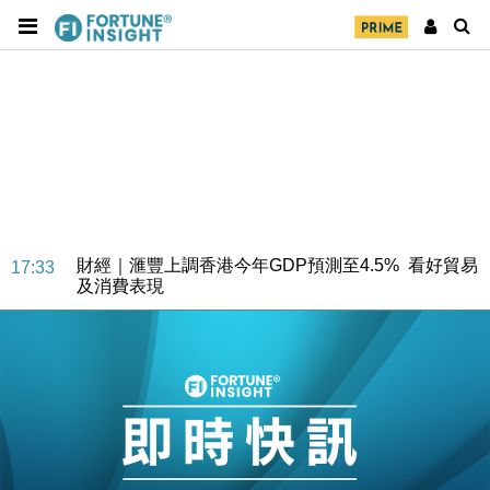
財經｜華僑銀行上半年淨利創新高 中期息增15%至
18:31
47仙
財經｜滙豐上調香港今年GDP預測至4.5% 看好貿易
17:33
及消費表現
本地｜假冒內地執法人員要求交「保證金」 43歲女子
16:47
損失近6900萬元
財經｜日經失守6.5萬點後回穩 全周仍升近2%
16:05
財經｜恒隆10月換帥 玩具「反」斗城亞洲CEO蔡德
15:47
粦接任
財經｜韓股反覆波動收跌 連挫7周創逾3年最長跌勢
15:11