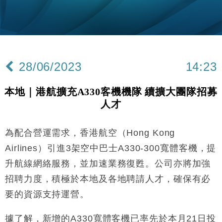
財經｜內地7月美元計價出口增近24%勝預期 貿易順
13:44
差達1125億美元
財經｜日本春季三度入市撐日圓 4月單日斥6.28萬億
12:44
日圓干預創新高
28/06/2023
14:23
國際｜特朗普料美伊戰事快結束 承認部分彈藥庫存緊
11:12
張
本地｜港航擴充A330客機機隊 續擴大團隊招募
財經｜SA售股自救後再出手 斥4億美元押注未上市公
15:59
人才
司
財經｜華僑銀行上半年淨利創新高 中期息增15%至
18:31
47仙
為配合營運需求，香港航空（Hong Kong
財經｜滙豐上調香港今年GDP預測至4.5% 看好貿易
17:33
Airlines）引進3架空中巴士A330-300寬體客機，提
及消費表現
升航線網絡服務，並加速業務復甦。公司亦將加強
本地｜假冒內地執法人員要求交「保證金」 43歲女子
16:47
招聘力度，積極於本地及各地聘請人才，確保有必
損失近6900萬元
要的資源支持運營。
財經｜日經失守6.5萬點後回穩 全周仍升近2%
16:05
據了解，新增的A330寬體客機已率先於本月21日投
財經｜恒隆10月換帥 玩具「反」斗城亞洲CEO蔡德
15:47