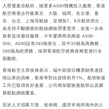
粦接任
入營運曼谷航班，隨更多A330飛機投入服務，香港
財經｜韓股反覆波動收跌 連挫7周創逾3年最長跌勢
15:11
航空將逐步升級東京、大阪、福岡、名古屋、曼
谷、台北、上海等航線，並增加7、8月航班班次；
財經｜內地7月美元計價出口增近24%勝預期 貿易順
13:44
為支持不斷擴展的航線網絡營運需求，並進一步為
差達1125億美元
旅客提供最佳服務，今年夏將再添兩架 A330-
財經｜日本春季三度入市撐日圓 4月單日斥6.28萬億
12:44
日圓干預創新高
300。A330設有292個座位，其中32個為商務艙，
國際｜特朗普料美伊戰事快結束 承認部分彈藥庫存緊
11:12
260個為經濟艙，採用香港航空經典座椅套進行全
張
面翻新。
財經｜SA售股自救後再出手 斥4億美元押注未上市公
15:59
司
香港航空主席侯偉表示，端午節假日機票銷售達疫
情以來的高峰，客座率對比疫情前升7%。航班恢復
工作已取得良好進展，公司將加緊恢復航班以及擴
展航點網絡覆蓋。
至於人才招募方面，侯偉稱，儘管本地和海外的人