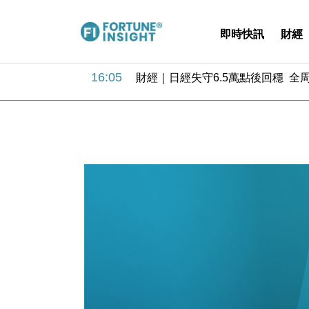
18:31
財經｜華僑銀行上半年淨利創新高 
即時快訊
財經
17:33
財經｜滙豐上調香港今年GDP預測至
16:47
本地｜假冒內地執法人員要求交「保證
16:05
財經｜日經失守6.5萬點後回穩 全
15:47
財經｜恒隆10月換帥 玩具「反」斗
15:11
財經｜韓股反覆波動收跌 連挫7周
13:44
財經｜內地7月美元計價出口增近24
12:44
財經｜日本春季三度入市撐日圓 4月
11:12
國際｜特朗普料美伊戰事快結束 承
15:59
財經｜SA售股自救後再出手 斥4
18:31
財經｜華僑銀行上半年淨利創新高 
17:33
財經｜滙豐上調香港今年GDP預測至
16:47
本地｜假冒內地執法人員要求交「保證
16:05
財經｜日經失守6.5萬點後回穩 全
15:47
財經｜恒隆10月換帥 玩具「反」斗
15:11
財經｜韓股反覆波動收跌 連挫7周
13:44
財經｜內地7月美元計價出口增近24