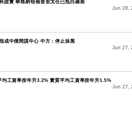
科證實 華格納領袖普里戈任已抵白羅斯
Jun 28,
指成中俄間諜中心 中方：停止抹黑
Jun 27,
均工資率按年升3.2% 實質平均工資率按年升1.5%
Jun 27,