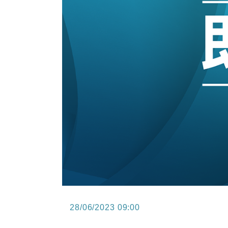
12:44
財經｜日本春季三度入市撐日圓 4月
11:12
國際｜特朗普料美伊戰事快結束 承
15:59
財經｜SA售股自救後再出手 斥4
28/06/2023 09:00