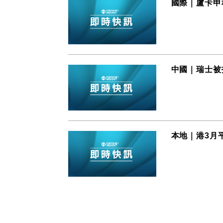
國際｜盧卡申
中國｜瑞士被
本地｜港3月平