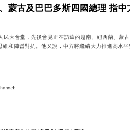
、蒙古及巴巴多斯四國總理 指中
在人民大會堂，先後會見正在訪華的越南、紐西蘭、蒙
思維和陣營對抗。他又說，中方將繼續大力推進高水平
:
hannel: