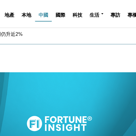
中期息增15%至47仙
地產
本地
中國
國際
科技
生活
專訪
專
4.5% 看好貿易及消費表現
金」 43歲女子損失近6900萬元
周仍升近2%
城亞洲CEO蔡德粦接任
創逾3年最長跌勢
%勝預期 貿易順差達1125億美元
單日斥6.28萬億日圓干預創新高
認部分彈藥庫存緊張
億美元押注未上市公司
中期息增15%至47仙
4.5% 看好貿易及消費表現
金」 43歲女子損失近6900萬元
周仍升近2%
城亞洲CEO蔡德粦接任
創逾3年最長跌勢
%勝預期 貿易順差達1125億美元