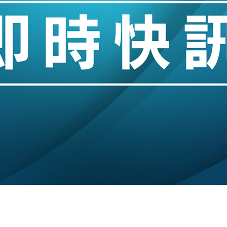
單日斥6.28萬億日圓干預創新高
認部分彈藥庫存緊張
億美元押注未上市公司