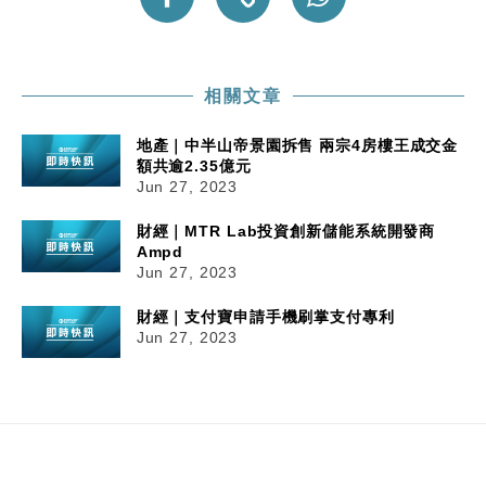
中國｜強颱風「白海豚」殘渦北上 上海取消逾900班
12:11
機
財經｜華僑銀行上半年淨利創新高 中期息增15%至
18:31
相關文章
47仙
財經｜滙豐上調香港今年GDP預測至4.5% 看好貿易
17:33
地產｜中半山帝景園拆售 兩宗4房樓王成交金
及消費表現
額共逾2.35億元
Jun 27, 2023
本地｜假冒內地執法人員要求交「保證金」 43歲女子
16:47
損失近6900萬元
財經｜MTR Lab投資創新儲能系統開發商
財經｜日經失守6.5萬點後回穩 全周仍升近2%
16:05
Ampd
Jun 27, 2023
財經｜支付寶申請手機刷掌支付專利
Jun 27, 2023