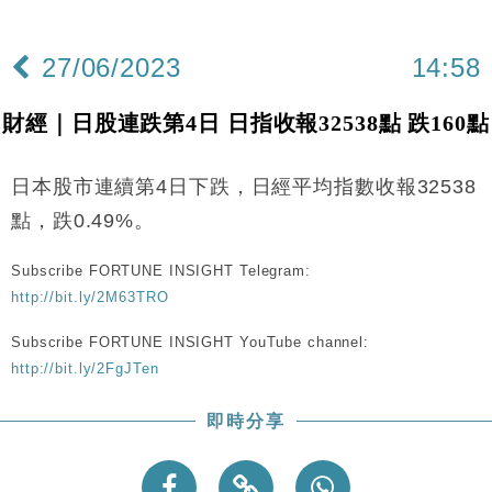
財經｜華僑銀行上半年淨利創新高 中期息增15%至
18:31
47仙
27/06/2023
14:58
財經｜滙豐上調香港今年GDP預測至4.5% 看好貿易
17:33
及消費表現
財經｜日股連跌第4日 日指收報32538點 跌160點
本地｜假冒內地執法人員要求交「保證金」 43歲女子
16:47
損失近6900萬元
日本股市連續第4日下跌，日經平均指數收報32538
財經｜日經失守6.5萬點後回穩 全周仍升近2%
16:05
點，跌0.49%。
經濟｜大摩看淡內房今年表現 削新開工及銷售預測
17:38
Subscribe FORTUNE INSIGHT Telegram:
http://bit.ly/2M63TRO
科技｜iPhone 18 Pro成本或升4成 蘋果或犧牲毛利穩
16:55
定新機售價
Subscribe FORTUNE INSIGHT YouTube channel:
本地｜香港迪拜下月10日合辦氣候金融會議
15:38
http://bit.ly/2FgJTen
財經｜大摩削老鋪黃金目標價至505元 惟維持「增
14:49
即時分享
持」評級
本地｜華嫂冰室太子店涉提供失實資料 遭禁申請輸入
13:49
勞工一年