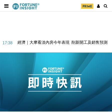
經濟｜大摩看淡內房今年表現 削新開工及銷售預測
17:38
科技｜iPhone 18 Pro成本或升4成 蘋果或犧牲毛利穩
16:55
定新機售價
本地｜香港迪拜下月10日合辦氣候金融會議
15:38
財經｜大摩削老鋪黃金目標價至505元 惟維持「增
14:49
持」評級
本地｜華嫂冰室太子店涉提供失實資料 遭禁申請輸入
13:49
勞工一年
中國｜強颱風「白海豚」殘渦北上 上海取消逾900班
12:11
機