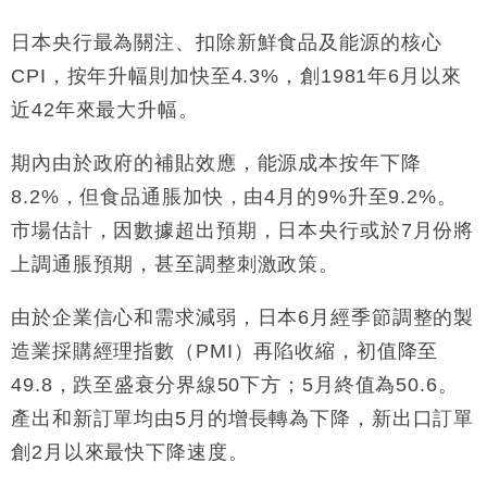
財經｜大摩削老鋪黃金目標價至505元 惟維持「增
14:49
持」評級
日本央行最為關注、扣除新鮮食品及能源的核心
本地｜華嫂冰室太子店涉提供失實資料 遭禁申請輸入
13:49
CPI，按年升幅則加快至4.3%，創1981年6月以來
勞工一年
近42年來最大升幅。
中國｜強颱風「白海豚」殘渦北上 上海取消逾900班
12:11
機
期內由於政府的補貼效應，能源成本按年下降
財經｜華僑銀行上半年淨利創新高 中期息增15%至
18:31
8.2%，但食品通脹加快，由4月的9%升至9.2%。
47仙
市場估計，因數據超出預期，日本央行或於7月份將
財經｜滙豐上調香港今年GDP預測至4.5% 看好貿易
17:33
及消費表現
上調通脹預期，甚至調整刺激政策。
本地｜假冒內地執法人員要求交「保證金」 43歲女子
16:47
損失近6900萬元
由於企業信心和需求減弱，日本6月經季節調整的製
財經｜日經失守6.5萬點後回穩 全周仍升近2%
16:05
造業採購經理指數（PMI）再陷收縮，初值降至
49.8，跌至盛衰分界線50下方；5月終值為50.6。
產出和新訂單均由5月的增長轉為下降，新出口訂單
創2月以來最快下降速度。