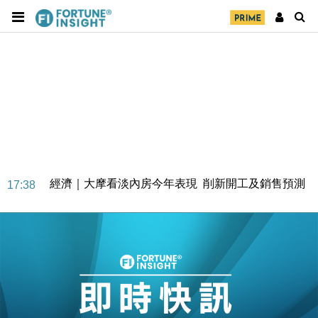
經濟｜大摩看淡內房今年表現 削新開工及銷售預測
17:38
科技｜iPhone 18 Pro成本或升4成 蘋果或犧牲毛利穩
16:55
定新機售價
本地｜香港迪拜下月10日合辦氣候金融會議
15:38
財經｜大摩削老鋪黃金目標價至505元 惟維持「增
14:49
持」評級