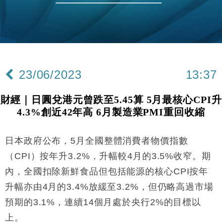
本地｜華嫂冰室太子店涉提供失實資料 遭禁申請輸入
13:49
勞工一年
中國｜強颱風「白海豚」殘渦北上 上海取消逾900班
12:11
機
財經｜華僑銀行上半年淨利創新高 中期息增15%至
18:31
47仙
23/06/2023
13:37
財經｜滙豐上調香港今年GDP預測至4.5% 看好貿易
17:33
及消費表現
財經｜日圓兌港元曾跌至5.45算 5月最核心CPI升
本地｜假冒內地執法人員要求交「保證金」 43歲女子
16:47
4.3%創近42年高 6月製造業PMI重回收縮
損失近6900萬元
財經｜日經失守6.5萬點後回穩 全周仍升近2%
16:05
日本政府公布，5月全國整體消費者物價指數
經濟｜大摩看淡內房今年表現 削新開工及銷售預測
17:38
（CPI）按年升3.2%，升幅較4月的3.5%收窄。期
內，全國扣除新鮮食品但包括能源的核心CPI按年
科技｜iPhone 18 Pro成本或升4成 蘋果或犧牲毛利穩
16:55
升幅亦由4月的3.4%放緩至3.2%，但仍略高過市場
定新機售價
預期的3.1%，連續14個月處於央行2%的目標以
本地｜香港迪拜下月10日合辦氣候金融會議
15:38
上。