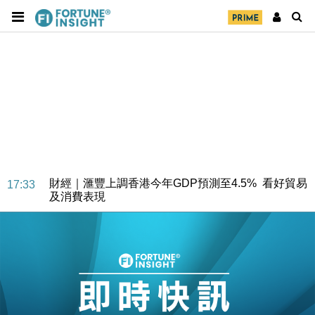
財經｜華僑銀行上半年淨利創新高 中期息增15%至
18:31
47仙
財經｜滙豐上調香港今年GDP預測至4.5% 看好貿易
17:33
及消費表現
本地｜假冒內地執法人員要求交「保證金」 43歲女子
16:47
損失近6900萬元
財經｜日經失守6.5萬點後回穩 全周仍升近2%
16:05
財經｜恒隆10月換帥 玩具「反」斗城亞洲CEO蔡德
15:47
粦接任