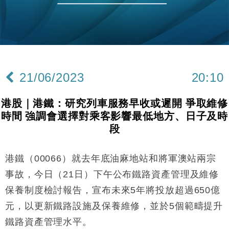
財經｜韓股反覆波動收跌 連挫7周創逾3年最長跌勢
15:11
財經｜內地7月美元計價出口增近24%勝預期 貿易順
13:44
差達1125億美元
財經｜日本春季三度入市撐日圓 4月單日斥6.28萬億
12:44
日圓干預創新高
21/06/2023
20:10
國際｜特朗普料美伊戰事快結束 承認部分彈藥庫存緊
11:12
張
港股｜港鐵：研究列車服務早收或遲開 爭取維修
財經｜SA售股自救後再出手 斥4億美元押注未上市公
15:59
時間 強調會選擇對乘客影響最低地方、日子及時
司
段
財經｜華僑銀行上半年淨利創新高 中期息增15%至
18:31
47仙
港鐵（00066）就去年底油麻地站和將軍澳站兩宗
財經｜滙豐上調香港今年GDP預測至4.5% 看好貿易
17:33
及消費表現
事故，今日（21日）下午公布鐵路資產管理及維修
本地｜假冒內地執法人員要求交「保證金」 43歲女子
16:47
保養制度檢討報告，宣布未來5年將投放超過650億
損失近6900萬元
元，以更新鐵路設施及保養維修，並於5個範疇提升
財經｜日經失守6.5萬點後回穩 全周仍升近2%
16:05
鐵路資產管理水平。