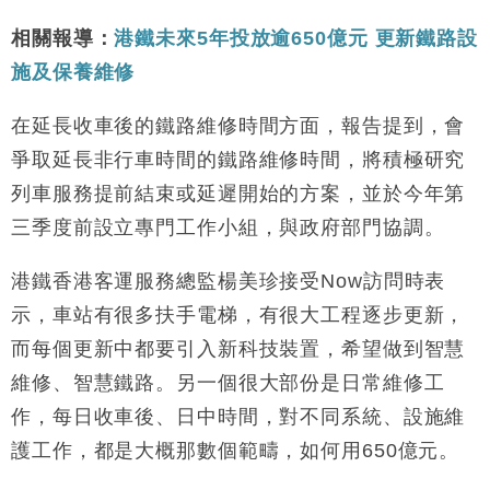
財經｜恒隆10月換帥 玩具「反」斗城亞洲CEO蔡德
15:47
粦接任
相關報導：
港鐵未來5年投放逾650億元 更新鐵路設
財經｜韓股反覆波動收跌 連挫7周創逾3年最長跌勢
施及保養維修
15:11
在延長收車後的鐵路維修時間方面，報告提到，會
財經｜內地7月美元計價出口增近24%勝預期 貿易順
13:44
差達1125億美元
爭取延長非行車時間的鐵路維修時間，將積極研究
財經｜日本春季三度入市撐日圓 4月單日斥6.28萬億
12:44
列車服務提前結束或延遲開始的方案，並於今年第
日圓干預創新高
三季度前設立專門工作小組，與政府部門協調。
國際｜特朗普料美伊戰事快結束 承認部分彈藥庫存緊
11:12
張
港鐵香港客運服務總監楊美珍接受Now訪問時表
財經｜SA售股自救後再出手 斥4億美元押注未上市公
15:59
司
示，車站有很多扶手電梯，有很大工程逐步更新，
而每個更新中都要引入新科技裝置，希望做到智慧
維修、智慧鐵路。另一個很大部份是日常維修工
作，每日收車後、日中時間，對不同系統、設施維
護工作，都是大概那數個範疇，如何用650億元。