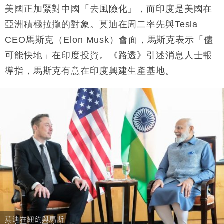
美國正加緊對中國「去風險化」，而印度是美國在
地產｜大酒店中期轉賺2300萬元 斥21億翻新香港及
14:50
東京半島
亞洲積極拉攏的對象。莫迪在周二率先與Tesla
國際｜特朗普赴洛杉磯高球場活動前 男子攜槍彈被捕
CEO馬斯克（Elon Musk）會面，馬斯克表示「儘
13:12
可能快地」在印度投資。《路透》引述消息人士報
財經｜香港7月PMI回落至51 企業擴張放慢兼縮減人
12:30
導指，馬斯克有意在印度興建生產基地。
手
財經｜黑石傳再籌逾360億美元 支援Anthropic租用
11:40
Google晶片
財經｜美商務部擬擴大金屬關稅範圍 14類產品或加徵
10:57
25%
本地｜新世界K11 9月升級會員制度 增鉑金卡級別鎖
18:15
定高消費客群
財經｜本港6月零售額連升14個月 珠寶鐘錶銷售升勢
17:40
最強
財經｜滙控重啟最多10億美元回購 派息比率目標維持
16:33
50%
莫迪在紐約與馬斯