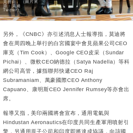
克會面。（圖片來
源：莫迪
Twitter）
另外，《CNBC》亦引述消息人士報導指，莫迪將
會在周四晚上舉行的白宮國宴中會見蘋果公司CEO
庫克（Tim Cook）、Google CEO皮采（Sundar
Pichai）、微軟CEO納德拉（Satya Nadella）等科
網公司高管，據指聯邦快遞CEO Raj
Subramaniam、萬豪國際CEO Anthony
Capuano、康明斯CEO Jennifer Rumsey等亦會出
席。
報導又指，美印兩國將會宣布，通用電氣與
Hindustan Aeronautics在印度共同生產軍用噴射引
擎，另通用原子公司和印度即將達成協議，向該國