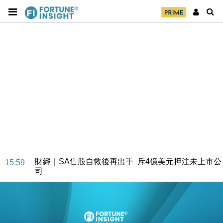
財經｜SA售股自救後再出手 斥4億美元押注未上市公
15:59
司
財經｜精星香港夥菜鳥拓全球智慧倉儲市場 加快海外
11:30
市場落地
地產｜大酒店中期轉賺2300萬元 斥21億翻新香港及
14:50
東京半島