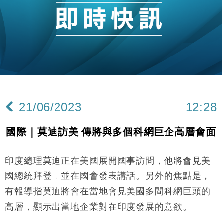
國際｜特朗普赴洛杉磯高球場活動前 男子攜槍彈被捕
13:12
財經｜香港7月PMI回落至51 企業擴張放慢兼縮減人
12:30
手
財經｜黑石傳再籌逾360億美元 支援Anthropic租用
11:40
Google晶片
財經｜美商務部擬擴大金屬關稅範圍 14類產品或加徵
10:57
25%
21/06/2023
12:28
本地｜新世界K11 9月升級會員制度 增鉑金卡級別鎖
18:15
定高消費客群
國際｜莫迪訪美 傳將與多個科網巨企高層會面
財經｜本港6月零售額連升14個月 珠寶鐘錶銷售升勢
17:40
最強
印度總理莫迪正在美國展開國事訪問，他將會見美
財經｜滙控重啟最多10億美元回購 派息比率目標維持
16:33
50%
國總統拜登，並在國會發表講話。另外的焦點是，
財經｜SA售股自救後再出手 斥4億美元押注未上市公
15:59
有報導指莫迪將會在當地會見美國多間科網巨頭的
司
高層，顯示出當地企業對在印度發展的意欲。
財經｜精星香港夥菜鳥拓全球智慧倉儲市場 加快海外
11:30
市場落地