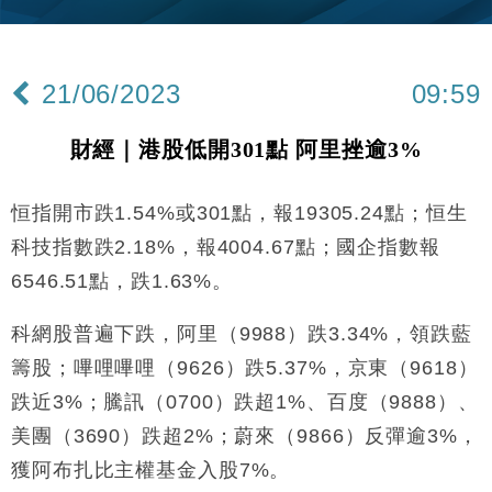
25%
本地｜新世界K11 9月升級會員制度 增鉑金卡級別鎖
18:15
定高消費客群
21/06/2023
09:59
財經｜本港6月零售額連升14個月 珠寶鐘錶銷售升勢
17:40
最強
財經｜港股低開301點 阿里挫逾3%
財經｜滙控重啟最多10億美元回購 派息比率目標維持
16:33
50%
恒指開市跌1.54%或301點，報19305.24點；恒生
財經｜SA售股自救後再出手 斥4億美元押注未上市公
15:59
司
科技指數跌2.18%，報4004.67點；國企指數報
財經｜精星香港夥菜鳥拓全球智慧倉儲市場 加快海外
11:30
6546.51點，跌1.63%。
市場落地
地產｜大酒店中期轉賺2300萬元 斥21億翻新香港及
14:50
科網股普遍下跌，阿里（9988）跌3.34%，領跌藍
東京半島
籌股；嗶哩嗶哩（9626）跌5.37%，京東（9618）
國際｜特朗普赴洛杉磯高球場活動前 男子攜槍彈被捕
13:12
跌近3%；騰訊（0700）跌超1%、百度（9888）、
財經｜香港7月PMI回落至51 企業擴張放慢兼縮減人
美團（3690）跌超2%；蔚來（9866）反彈逾3%，
12:30
手
獲阿布扎比主權基金入股7%。
財經｜黑石傳再籌逾360億美元 支援Anthropic租用
11:40