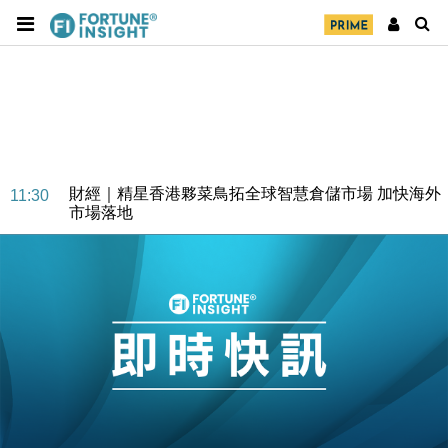
財經｜SA售股自救後再出手 斥4億美元押注未上市公
15:59
司
財經｜精星香港夥菜鳥拓全球智慧倉儲市場 加快海外
11:30
市場落地
地產｜大酒店中期轉賺2300萬元 斥21億翻新香港及
14:50
東京半島
國際｜特朗普赴洛杉磯高球場活動前 男子攜槍彈被捕
13:12
財經｜香港7月PMI回落至51 企業擴張放慢兼縮減人
12:30
手
財經｜黑石傳再籌逾360億美元 支援Anthropic租用
11:40
Google晶片
財經｜美商務部擬擴大金屬關稅範圍 14類產品或加徵
10:57