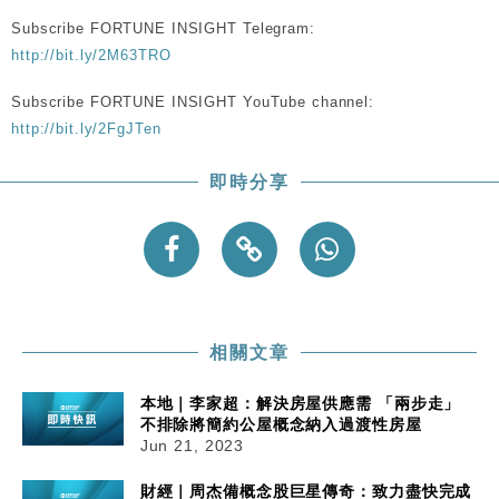
Google晶片
Subscribe FORTUNE INSIGHT Telegram:
財經｜美商務部擬擴大金屬關稅範圍 14類產品或加徵
10:57
http://bit.ly/2M63TRO
25%
Subscribe FORTUNE INSIGHT YouTube channel:
本地｜新世界K11 9月升級會員制度 增鉑金卡級別鎖
18:15
定高消費客群
http://bit.ly/2FgJTen
財經｜本港6月零售額連升14個月 珠寶鐘錶銷售升勢
17:40
即時分享
最強
財經｜滙控重啟最多10億美元回購 派息比率目標維持
16:33
50%
相關文章
本地｜李家超：解決房屋供應需 「兩步走」
不排除將簡約公屋概念納入過渡性房屋
Jun 21, 2023
財經｜周杰備概念股巨星傳奇：致力盡快完成