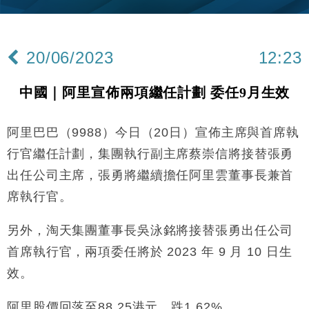
財經｜內地7月美元計價出口增近24%勝預期 貿易順
13:44
差達1125億美元
20/06/2023
12:23
財經｜日本春季三度入市撐日圓 4月單日斥6.28萬億
12:44
日圓干預創新高
中國｜阿里宣佈兩項繼任計劃 委任9月生效
國際｜特朗普料美伊戰事快結束 承認部分彈藥庫存緊
11:12
張
阿里巴巴（9988）今日（20日）宣佈主席與首席執
財經｜SA售股自救後再出手 斥4億美元押注未上市公
15:59
司
行官繼任計劃，集團執行副主席蔡崇信將接替張勇
財經｜華僑銀行上半年淨利創新高 中期息增15%至
18:31
出任公司主席，張勇將繼續擔任阿里雲董事長兼首
47仙
席執行官。
財經｜滙豐上調香港今年GDP預測至4.5% 看好貿易
17:33
及消費表現
另外，淘天集團董事長吳泳銘將接替張勇出任公司
本地｜假冒內地執法人員要求交「保證金」 43歲女子
16:47
損失近6900萬元
首席執行官，兩項委任將於 2023 年 9 月 10 日生
財經｜日經失守6.5萬點後回穩 全周仍升近2%
效。
16:05
阿里股價回落至88.25港元，跌1.62%。
財經｜恒隆10月換帥 玩具「反」斗城亞洲CEO蔡德
15:47