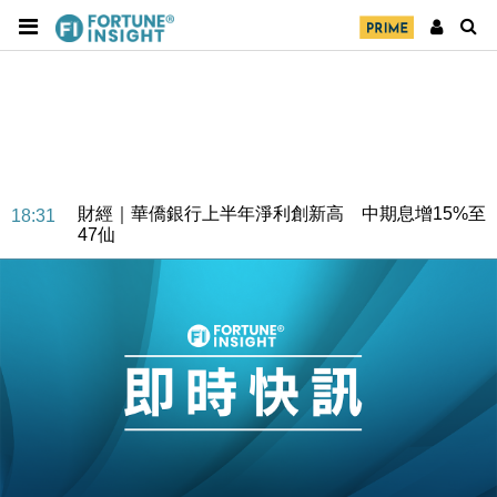
財經｜華僑銀行上半年淨利創新高 中期息增15%至
18:31
47仙
財經｜滙豐上調香港今年GDP預測至4.5% 看好貿易
17:33
及消費表現
本地｜假冒內地執法人員要求交「保證金」 43歲女子
16:47
損失近6900萬元
財經｜日經失守6.5萬點後回穩 全周仍升近2%
16:05
財經｜恒隆10月換帥 玩具「反」斗城亞洲CEO蔡德
15:47
粦接任
財經｜韓股反覆波動收跌 連挫7周創逾3年最長跌勢
15:11