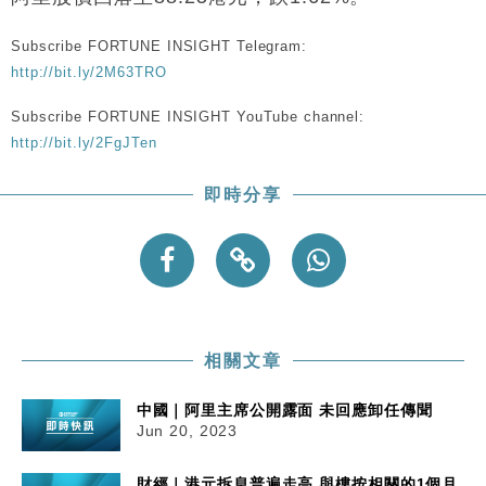
粦接任
Subscribe FORTUNE INSIGHT Telegram:
財經｜韓股反覆波動收跌 連挫7周創逾3年最長跌勢
15:11
http://bit.ly/2M63TRO
財經｜內地7月美元計價出口增近24%勝預期 貿易順
13:44
Subscribe FORTUNE INSIGHT YouTube channel:
差達1125億美元
http://bit.ly/2FgJTen
財經｜日本春季三度入市撐日圓 4月單日斥6.28萬億
12:44
日圓干預創新高
即時分享
國際｜特朗普料美伊戰事快結束 承認部分彈藥庫存緊
11:12
張
財經｜SA售股自救後再出手 斥4億美元押注未上市公
15:59
司
相關文章
中國｜阿里主席公開露面 未回應卸任傳聞
Jun 20, 2023
財經｜港元拆息普遍走高 與樓按相關的1個月