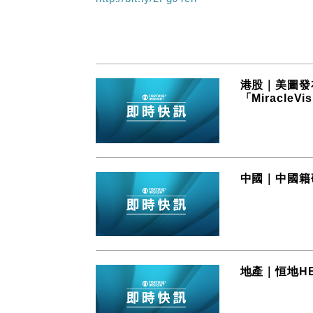
港股｜美圖發
「MiracleVi
中國｜中國籍
地產｜恒地HE