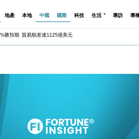
地產
本地
中國
國際
科技
生活
專訪
專
%勝預期 貿易順差達1125億美元
單日斥6.28萬億日圓干預創新高
認部分彈藥庫存緊張
億美元押注未上市公司
儲市場 加快海外市場落地
斥21億翻新香港及東京半島
 男子攜槍彈被捕
業擴張放慢兼縮減人手
hropic租用Google晶片
14類產品或加徵25%
%勝預期 貿易順差達1125億美元
單日斥6.28萬億日圓干預創新高
認部分彈藥庫存緊張
億美元押注未上市公司