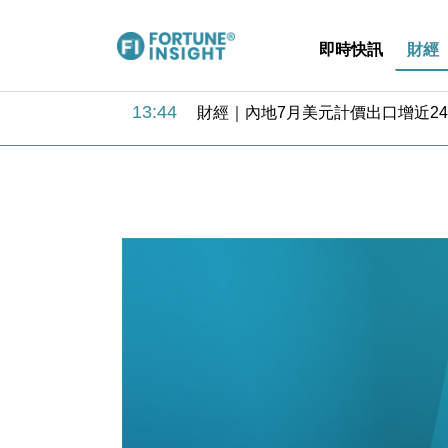
即時快訊
財經
13:44
財經｜內地7月美元計價出口增近24
12:44
財經｜日本春季三度入市撐日圓 4月
11:12
國際｜特朗普料美伊戰事快結束 承
15:59
財經｜SA售股自救後再出手 斥4
11:30
財經｜精星香港夥菜鳥拓全球智慧倉
14:50
地產｜大酒店中期轉賺2300萬元 
13:12
國際｜特朗普赴洛杉磯高球場活動前
12:30
財經｜香港7月PMI回落至51 企
11:40
財經｜黑石傳再籌逾360億美元 支援Ant
10:57
財經｜美商務部擬擴大金屬關稅範圍 
13:44
財經｜內地7月美元計價出口增近24
12:44
財經｜日本春季三度入市撐日圓 4月
11:12
國際｜特朗普料美伊戰事快結束 承
15:59
財經｜SA售股自救後再出手 斥4