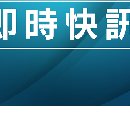
儲市場 加快海外市場落地
斥21億翻新香港及東京半島
 男子攜槍彈被捕
業擴張放慢兼縮減人手
hropic租用Google晶片
14類產品或加徵25%