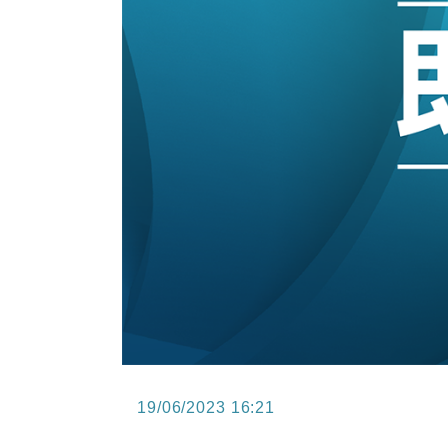
11:30
財經｜精星香港夥菜鳥拓全球智慧倉
14:50
地產｜大酒店中期轉賺2300萬元 
13:12
國際｜特朗普赴洛杉磯高球場活動前
12:30
財經｜香港7月PMI回落至51 企
11:40
財經｜黑石傳再籌逾360億美元 支援Ant
10:57
財經｜美商務部擬擴大金屬關稅範圍 
19/06/2023 16:21