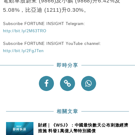
電動車股蔚來 (9866)及小鵬 (9868)升6.42%及
財經｜日本春季三度入市撐日圓 4月單日斥6.28萬億
12:44
日圓干預創新高
5.08%，比亞迪 (1211)升0.30%。
國際｜特朗普料美伊戰事快結束 承認部分彈藥庫存緊
11:12
張
Subscribe FORTUNE INSIGHT Telegram:
財經｜SA售股自救後再出手 斥4億美元押注未上市公
15:59
http://bit.ly/2M63TRO
司
Subscribe FORTUNE INSIGHT YouTube channel:
財經｜精星香港夥菜鳥拓全球智慧倉儲市場 加快海外
11:30
http://bit.ly/2FgJTen
市場落地
地產｜大酒店中期轉賺2300萬元 斥21億翻新香港及
14:50
即時分享
東京半島
國際｜特朗普赴洛杉磯高球場活動前 男子攜槍彈被捕
13:12
相關文章
財經｜《WSJ》：中國最快數天公布刺激經濟
措施 料發1萬億人幣特別國債