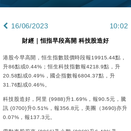
11:12
張
財經｜SA售股自救後再出手 斥4億美元押注未上市公
15:59
司
16/06/2023
10:02
財經｜精星香港夥菜鳥拓全球智慧倉儲市場 加快海外
11:30
市場落地
財經｜恒指早段高開 科技股造好
地產｜大酒店中期轉賺2300萬元 斥21億翻新香港及
14:50
東京半島
港股今早高開，恒生指數競價時段報19915.44點，
國際｜特朗普赴洛杉磯高球場活動前 男子攜槍彈被捕
13:12
升86點或0.44%；恒生科技指數報4218.9點，升
財經｜日經失守6.5萬點後回穩 全周仍升近2%
16:05
20.58點或0.49%，國企指數報6804.37點，升
31.76點或0.46%。
財經｜恒隆10月換帥 玩具「反」斗城亞洲CEO蔡德
15:47
粦接任
科技股造好，阿里 (9988)升1.69%，報90.5元，騰
財經｜韓股反覆波動收跌 連挫7周創逾3年最長跌勢
15:11
訊 (0700)升0.51%，報356.8元，美團（3690)亦升
財經｜內地7月美元計價出口增近24%勝預期 貿易順
0.07%，報137.3元。
13:44
差達1125億美元