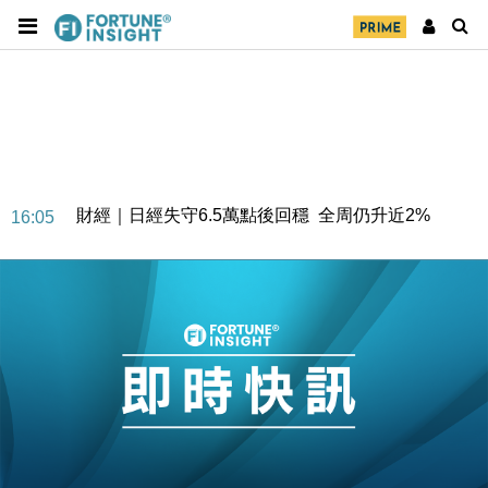
財經｜日經失守6.5萬點後回穩 全周仍升近2%
16:05
財經｜恒隆10月換帥 玩具「反」斗城亞洲CEO蔡德
15:47
粦接任
財經｜韓股反覆波動收跌 連挫7周創逾3年最長跌勢
15:11
財經｜內地7月美元計價出口增近24%勝預期 貿易順
13:44
差達1125億美元
財經｜日本春季三度入市撐日圓 4月單日斥6.28萬億
12:44
日圓干預創新高
國際｜特朗普料美伊戰事快結束 承認部分彈藥庫存緊