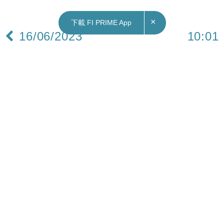
×
下載 FI PRIME App
16/06/2023
10:01
財經｜《WSJ》：中國最快數天公布刺激經濟措
施 料發1萬億人幣特別國債
《華爾街日報》引述知情人士報道，中國政府正計
劃推出一系列提振經濟措施，包括數十億美元的基
建計劃、放寬購房限制，以及發行約1萬億元人民幣
的特別國債。知情人士透露，相關的刺激經濟計劃
會在未來數天公布。
國家統計局昨日（15日）公布的多項經濟數據，俗
稱「三頭馬車」的消費、工業及固投三樣數據均低
過預期，顯示中國經濟復甦勢頭正在減弱。此外，