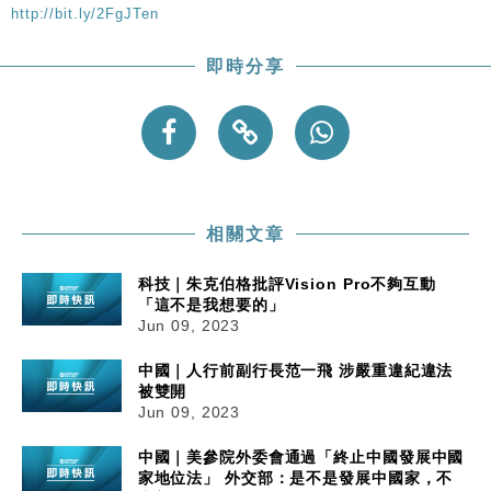
http://bit.ly/2FgJTen
財經｜內地7月美元計價出口增近24%勝預期 貿易順
13:44
差達1125億美元
即時分享
財經｜日本春季三度入市撐日圓 4月單日斥6.28萬億
12:44
日圓干預創新高
國際｜特朗普料美伊戰事快結束 承認部分彈藥庫存緊
11:12
張
財經｜SA售股自救後再出手 斥4億美元押注未上市公
15:59
司
相關文章
科技｜朱克伯格批評Vision Pro不夠互動
「這不是我想要的」
Jun 09, 2023
中國｜人行前副行長范一飛 涉嚴重違紀違法
被雙開
Jun 09, 2023
中國｜美參院外委會通過「終止中國發展中國
家地位法」 外交部：是不是發展中國家，不