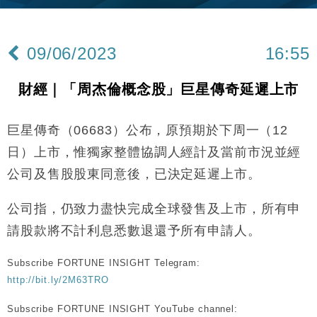
差達1125億美元
財經｜日本春季三度入市撐日圓 4月單日斥6.28萬億
12:44
日圓干預創新高
09/06/2023
16:55
國際｜特朗普料美伊戰事快結束 承認部分彈藥庫存緊
11:12
張
財經｜「周杰倫概念股」巨星傳奇延遲上市
財經｜SA售股自救後再出手 斥4億美元押注未上市公
15:59
司
巨星傳奇（06683）公布，原預期於下周一（12
財經｜華僑銀行上半年淨利創新高 中期息增15%至
18:31
47仙
日）上市，惟獨家整體協調人經計及當前市況並經
財經｜滙豐上調香港今年GDP預測至4.5% 看好貿易
17:33
公司及售股股東同意後，已決定延遲上市。
及消費表現
本地｜假冒內地執法人員要求交「保證金」 43歲女子
16:47
公司指，仍致力盡快完成全球發售及上市，所有申
損失近6900萬元
請股款將不計利息悉數退還予所有申請人。
財經｜日經失守6.5萬點後回穩 全周仍升近2%
16:05
Subscribe FORTUNE INSIGHT Telegram:
財經｜恒隆10月換帥 玩具「反」斗城亞洲CEO蔡德
15:47
http://bit.ly/2M63TRO
粦接任
財經｜韓股反覆波動收跌 連挫7周創逾3年最長跌勢
15:11
Subscribe FORTUNE INSIGHT YouTube channel: