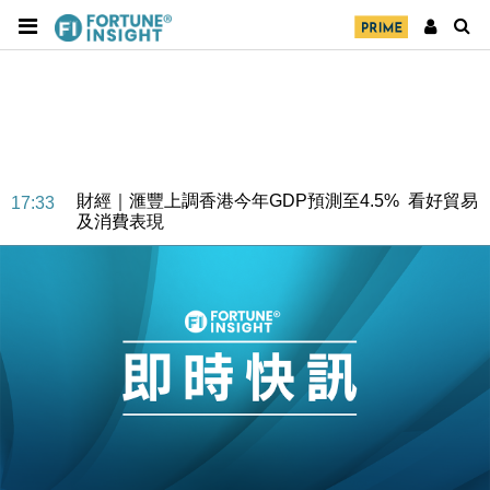
財經｜華僑銀行上半年淨利創新高 中期息增15%至
18:31
47仙
財經｜滙豐上調香港今年GDP預測至4.5% 看好貿易
17:33
及消費表現
本地｜假冒內地執法人員要求交「保證金」 43歲女子
16:47
損失近6900萬元
財經｜日經失守6.5萬點後回穩 全周仍升近2%
16:05
財經｜恒隆10月換帥 玩具「反」斗城亞洲CEO蔡德
15:47
粦接任
財經｜韓股反覆波動收跌 連挫7周創逾3年最長跌勢
15:11
財經｜內地7月美元計價出口增近24%勝預期 貿易順
13:44