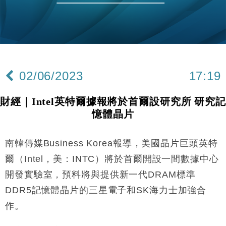
財經｜美商務部擬擴大金屬關稅範圍 14類產品或加徵
10:57
25%
本地｜新世界K11 9月升級會員制度 增鉑金卡級別鎖
18:15
定高消費客群
財經｜本港6月零售額連升14個月 珠寶鐘錶銷售升勢
17:40
最強
02/06/2023
17:19
財經｜滙控重啟最多10億美元回購 派息比率目標維持
16:33
50%
財經｜Intel英特爾據報將於首爾設研究所 研究記
財經｜SA售股自救後再出手 斥4億美元押注未上市公
憶體晶片
15:59
司
財經｜精星香港夥菜鳥拓全球智慧倉儲市場 加快海外
11:30
南韓傳媒Business Korea報導，美國晶片巨頭英特
市場落地
爾（Intel，美：INTC）將於首爾開設一間數據中心
地產｜大酒店中期轉賺2300萬元 斥21億翻新香港及
14:50
東京半島
開發實驗室，預料將與提供新一代DRAM標準
國際｜特朗普赴洛杉磯高球場活動前 男子攜槍彈被捕
13:12
DDR5記憶體晶片的三星電子和SK海力士加強合
作。
財經｜香港7月PMI回落至51 企業擴張放慢兼縮減人
12:30
手