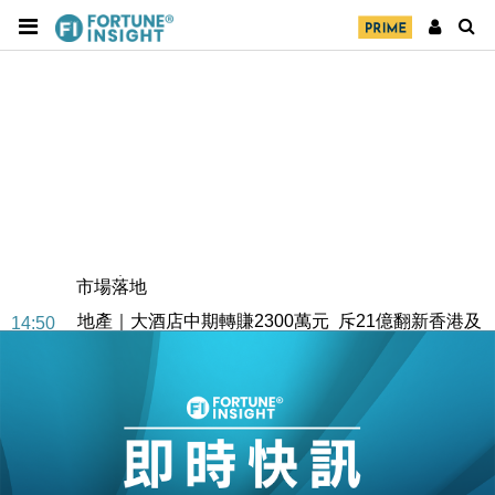
財經｜SA售股自救後再出手 斥4億美元押注未上市公
15:59
司
財經｜精星香港夥菜鳥拓全球智慧倉儲市場 加快海外
11:30
市場落地
地產｜大酒店中期轉賺2300萬元 斥21億翻新香港及
14:50
東京半島
國際｜特朗普赴洛杉磯高球場活動前 男子攜槍彈被捕
13:12
財經｜香港7月PMI回落至51 企業擴張放慢兼縮減人
12:30
手
財經｜黑石傳再籌逾360億美元 支援Anthropic租用
11:40
Google晶片