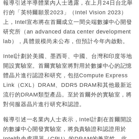
報導引述半導體業內人士透露，在上月24日台北舉
財經｜黑石傳再籌逾360億美元 支援Anthropic租用
11:40
行的「英特爾願景2023」（Intel Vision 2023）
Google晶片
上，Intel宣布將在首爾成立一間尖端數據中心開發
財經｜美商務部擬擴大金屬關稅範圍 14類產品或加徵
10:57
25%
研究所（an advanced data center development
本地｜新世界K11 9月升級會員制度 增鉑金卡級別鎖
18:15
lab），具體規模尚未公布，但預計今年內啟動。
定高消費客群
財經｜本港6月零售額連升14個月 珠寶鐘錶銷售升勢
17:40
Intel計劃於美國、墨西哥、中國、台灣和印度等地
最強
開設實驗室。首爾實驗室將對用於數據中心的記憶
財經｜滙控重啟最多10億美元回購 派息比率目標維持
16:33
體晶片進行認證和研究，包括Compute Express
50%
Link（CXL）DRAM、DDR5 DRAM和其他最新近
流行的DRAM類型產品。至於首爾外的實驗室，將
對伺服器晶片進行研究和認證。
報導引述一名業內人士表示，Intel計劃在首爾開設
的數據中心開發實驗室，將負責驗證和認證用於
Intel中央處理器（CPU）的DRAM的兼容性。此