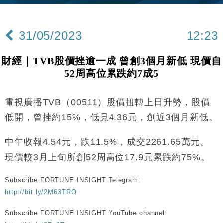
Google晶片
財經｜美商務部擬擴大金屬關稅範圍 14類產品或加徵
10:57
25%
31/05/2023
12:23
本地｜新世界K11 9月升級會員制度 增鉑金卡級別鎖
18:15
定高消費客群
財經｜TVB股價挫逾一成 曾創3個月新低 現價自
財經｜本港6月零售額連升14個月 珠寶鐘錶銷售升勢
17:40
52周高位累跌約7成5
最強
財經｜滙控重啟最多10億美元回購 派息比率目標維持
16:33
50%
電視廣播TVB（00511）股價扭轉上日升勢，股價
財經｜SA售股自救後再出手 斥4億美元押注未上市公
15:59
低開，曾挫約15%，低見4.36元，創近3個月新低。
司
財經｜精星香港夥菜鳥拓全球智慧倉儲市場 加快海外
中午收報4.54元，跌11.5%，成交2261.65萬元。
11:30
市場落地
現價較3月上旬所創52周高位17.9元累跌約75%。
地產｜大酒店中期轉賺2300萬元 斥21億翻新香港及
14:50
東京半島
Subscribe FORTUNE INSIGHT Telegram:
國際｜特朗普赴洛杉磯高球場活動前 男子攜槍彈被捕
13:12
http://bit.ly/2M63TRO
Subscribe FORTUNE INSIGHT YouTube channel:
財經｜香港7月PMI回落至51 企業擴張放慢兼縮減人
12:30