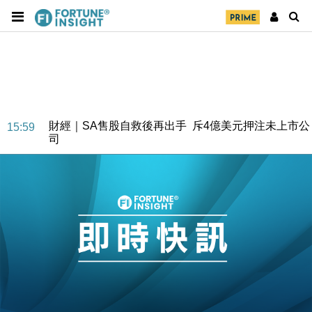
財經｜SA售股自救後再出手 斥4億美元押注未上市公
15:59
司
財經｜精星香港夥菜鳥拓全球智慧倉儲市場 加快海外
11:30
市場落地
地產｜大酒店中期轉賺2300萬元 斥21億翻新香港及
14:50
東京半島
國際｜特朗普赴洛杉磯高球場活動前 男子攜槍彈被捕
13:12
財經｜香港7月PMI回落至51 企業擴張放慢兼縮減人
12:30
手
財經｜黑石傳再籌逾360億美元 支援Anthropic租用
11:40