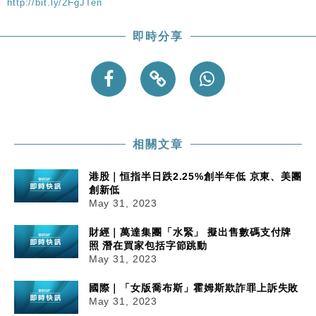
手
http://bit.ly/2FgJTen
財經｜黑石傳再籌逾360億美元 支援Anthropic租用
11:40
即時分享
Google晶片
財經｜美商務部擬擴大金屬關稅範圍 14類產品或加徵
10:57
25%
本地｜新世界K11 9月升級會員制度 增鉑金卡級別鎖
18:15
定高消費客群
財經｜本港6月零售額連升14個月 珠寶鐘錶銷售升勢
17:40
最強
相關文章
財經｜滙控重啟最多10億美元回購 派息比率目標維持
16:33
港股｜恒指半日跌2.25%創半年低 京東、美團
50%
創新低
May 31, 2023
財經｜萬達集團「水緊」 擬出售數碼支付牌
照 潛在買家包括字節跳動
May 31, 2023
國際｜「女版喬布斯」霍姆斯欺詐罪上訴失敗
May 31, 2023