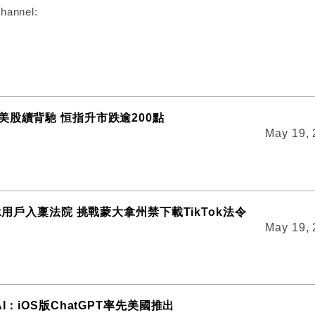
hannel:
美股續背馳 恒指升市跌逾200點
May 19,
ok用戶入稟法院 挑戰蒙大拿州禁下載TikTok法令
May 19,
AI：iOS版ChatGPT率先美國推出