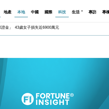
地產
本地
中國
國際
科技
生活
專訪
專
4.5% 看好貿易及消費表現
金」 43歲女子損失近6900萬元
周仍升近2%
城亞洲CEO蔡德粦接任
創逾3年最長跌勢
%勝預期 貿易順差達1125億美元
單日斥6.28萬億日圓干預創新高
認部分彈藥庫存緊張
億美元押注未上市公司
儲市場 加快海外市場落地
4.5% 看好貿易及消費表現
金」 43歲女子損失近6900萬元
周仍升近2%
城亞洲CEO蔡德粦接任
創逾3年最長跌勢