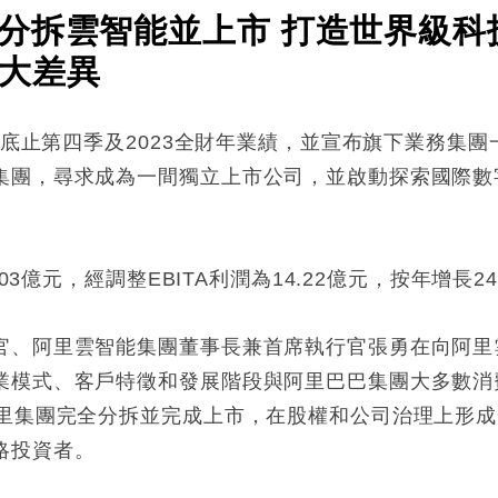
分拆雲智能並上市 打造世界級科
大差異
3月底止第四季及2023全財年業績，並宣布旗下業務集
集團，尋求成為一間獨立上市公司，並啟動探索國際數
.03億元，經調整EBITA利潤為14.22億元，按年增
官、阿里雲智能集團董事長兼首席執行官張勇在向阿里
業模式、客戶特徵和發展階段與阿里巴巴集團大多數消
阿里集團完全分拆並完成上市，在股權和公司治理上形
略投資者。