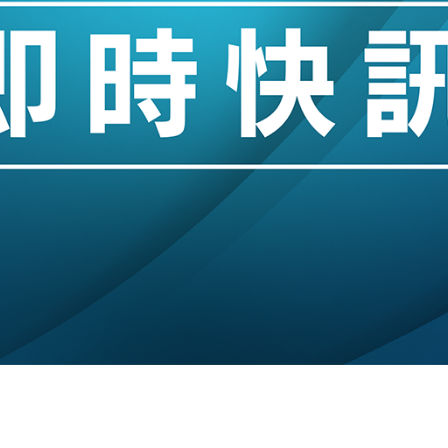
%勝預期 貿易順差達1125億美元
單日斥6.28萬億日圓干預創新高
認部分彈藥庫存緊張
億美元押注未上市公司
儲市場 加快海外市場落地