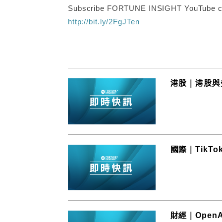
Subscribe FORTUNE INSIGHT YouTube c
http://bit.ly/2FgJTen
港股｜港股與
國際｜TikT
財經｜Open