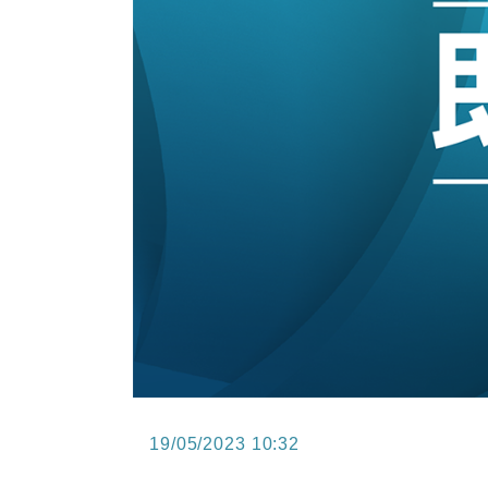
13:44
財經｜內地7月美元計價出口增近24
12:44
財經｜日本春季三度入市撐日圓 4月
11:12
國際｜特朗普料美伊戰事快結束 承
15:59
財經｜SA售股自救後再出手 斥4
11:30
財經｜精星香港夥菜鳥拓全球智慧倉
19/05/2023 10:32