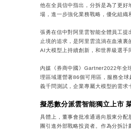
他在全員信中指出，分拆是為了更好
場，進一步強化業務戰略，優化組織
張勇在信中對阿里雲智能全體員工提
止境的追求，是阿里雲流淌在血液裏
AI大模型上持續創新，和世界級選手
內媒《券商中國》Gartner202
理區域運營著86個可用區，服務全球
義千問測試，企業專屬大模型的需求
擬悉數分派雲智能獨立上市 
具體上，董事會批准通過向股東分配
團引進外部戰略投資者。作為分拆計