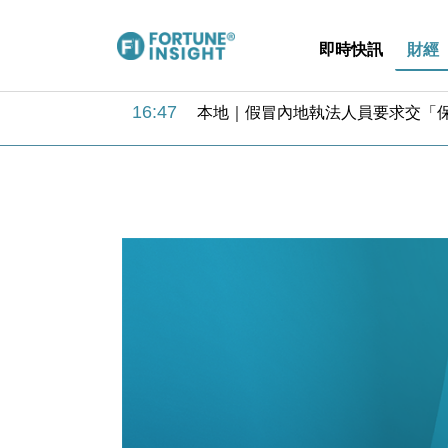
即時快訊
財經
17:33
財經｜滙豐上調香港今年GDP預測至
16:47
本地｜假冒內地執法人員要求交「保證
16:05
財經｜日經失守6.5萬點後回穩 全
15:47
財經｜恒隆10月換帥 玩具「反」斗
15:11
財經｜韓股反覆波動收跌 連挫7周
13:44
財經｜內地7月美元計價出口增近24
12:44
財經｜日本春季三度入市撐日圓 4月
11:12
國際｜特朗普料美伊戰事快結束 承
15:59
財經｜SA售股自救後再出手 斥4
11:30
財經｜精星香港夥菜鳥拓全球智慧倉
17:33
財經｜滙豐上調香港今年GDP預測至
16:47
本地｜假冒內地執法人員要求交「保證
16:05
財經｜日經失守6.5萬點後回穩 全
15:47
財經｜恒隆10月換帥 玩具「反」斗
15:11
財經｜韓股反覆波動收跌 連挫7周