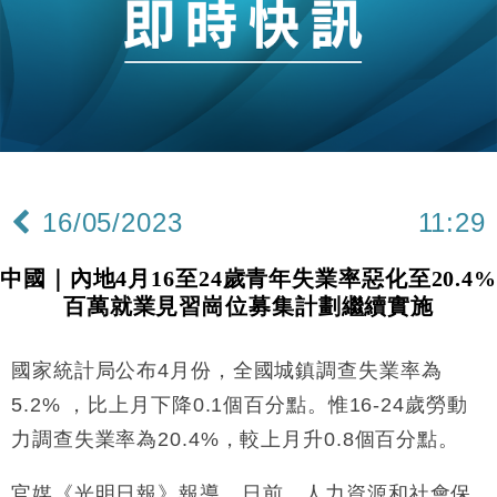
財經｜日經失守6.5萬點後回穩 全周仍升近2%
16:05
財經｜恒隆10月換帥 玩具「反」斗城亞洲CEO蔡德
15:47
粦接任
財經｜韓股反覆波動收跌 連挫7周創逾3年最長跌勢
15:11
財經｜內地7月美元計價出口增近24%勝預期 貿易順
13:44
差達1125億美元
16/05/2023
11:29
財經｜日本春季三度入市撐日圓 4月單日斥6.28萬億
12:44
日圓干預創新高
中國｜內地4月16至24歲青年失業率惡化至20.4%
國際｜特朗普料美伊戰事快結束 承認部分彈藥庫存緊
11:12
百萬就業見習崗位募集計劃繼續實施
張
財經｜SA售股自救後再出手 斥4億美元押注未上市公
15:59
司
國家統計局公布4月份，全國城鎮調查失業率為
財經｜華僑銀行上半年淨利創新高 中期息增15%至
18:31
5.2% ，比上月下降0.1個百分點。惟16-24歲勞動
47仙
力調查失業率為20.4%，較上月升0.8個百分點。
財經｜滙豐上調香港今年GDP預測至4.5% 看好貿易
17:33
及消費表現
官媒《光明日報》報導，日前，人力資源和社會保