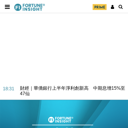
財經｜華僑銀行上半年淨利創新高 中期息增15%至
18:31
47仙
財經｜滙豐上調香港今年GDP預測至4.5% 看好貿易
17:33
及消費表現
本地｜假冒內地執法人員要求交「保證金」 43歲女子
16:47
損失近6900萬元