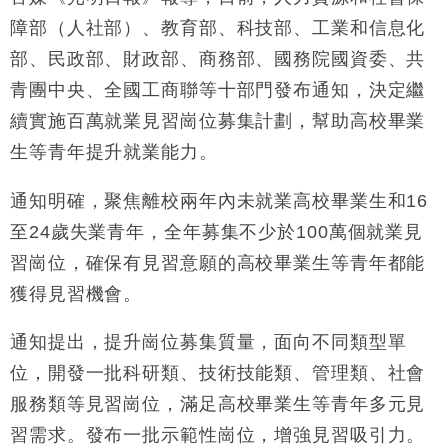
本地｜假冒內地執法人員要求交「保證金」 43歲女子
16:47
障部（人社部）、教育部、科技部、工業和信息化
損失近6900萬元
部、民政部、財政部、商務部、國務院國資委、共
財經｜日經失守6.5萬點後回穩 全周仍升近2%
16:05
青團中央、全國工商聯等十部門發布通知，決定繼
財經｜恒隆10月換帥 玩具「反」斗城亞洲CEO蔡德
15:47
續實施百萬就業見習崗位募集計劃，幫助高校畢業
粦接任
生等青年提升就業能力。
財經｜韓股反覆波動收跌 連挫7周創逾3年最長跌勢
15:11
通知明確，聚焦離校兩年內未就業高校畢業生和16
財經｜內地7月美元計價出口增近24%勝預期 貿易順
13:44
至24歲失業青年，全年募集不少於100萬個就業見
差達1125億美元
習崗位，確保有見習意願的高校畢業生等青年都能
財經｜日本春季三度入市撐日圓 4月單日斥6.28萬億
12:44
日圓干預創新高
獲得見習機會。
國際｜特朗普料美伊戰事快結束 承認部分彈藥庫存緊
11:12
張
通知提出，提升崗位募集質量，面向不同類型單
財經｜SA售股自救後再出手 斥4億美元押注未上市公
15:59
位，開發一批科研類、技術技能類、管理類、社會
司
服務類等見習崗位，滿足高校畢業生等青年多元見
習需求。發布一批示範性崗位，增強見習吸引力。