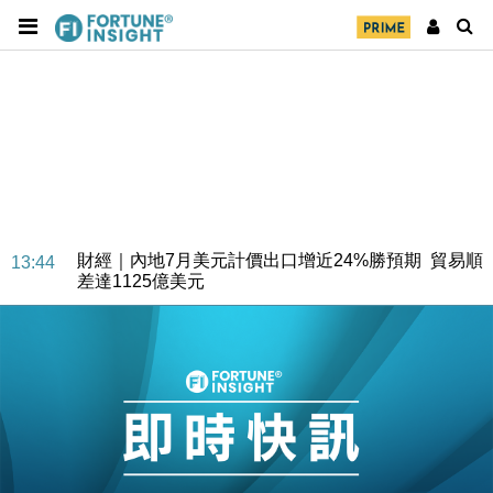
財經｜內地7月美元計價出口增近24%勝預期 貿易順
13:44
差達1125億美元
財經｜日本春季三度入市撐日圓 4月單日斥6.28萬億
12:44
日圓干預創新高
國際｜特朗普料美伊戰事快結束 承認部分彈藥庫存緊
11:12
張
財經｜SA售股自救後再出手 斥4億美元押注未上市公
15:59
司
財經｜精星香港夥菜鳥拓全球智慧倉儲市場 加快海外
11:30