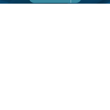
10/05/2023
18:01
本地｜4月中小企整體營商氣氛回落至48 地產業
及物流業轉差
政府統計處今日（10日）發表年四月份中小型企業
業務狀況按月統計調查的結果。中小企業務收益的
現時動向指數從三月在收縮區域的49.4進一步下跌
四月的48，預計五月的業務收益展望動向指數為
50.2。
按行業分析，不少統計調查涵蓋的行業的業務收益
現時動向指數在四月較上月有不同程度的下跌，特
別是地產業（從56下跌至45.7）及物流業（從47.9