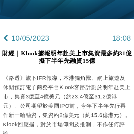
市場落地
地產｜大酒店中期轉賺2300萬元 斥21億翻新香港及
14:50
東京半島
國際｜特朗普赴洛杉磯高球場活動前 男子攜槍彈被捕
13:12
10/05/2023
18:08
財經｜香港7月PMI回落至51 企業擴張放慢兼縮減人
12:30
手
財經｜Klook據報明年赴美上市集資最多約31億
財經｜黑石傳再籌逾360億美元 支援Anthropic租用
11:40
擬下半年先融資15億
Google晶片
財經｜美商務部擬擴大金屬關稅範圍 14類產品或加徵
10:57
25%
《路透》旗下IFR報導，本港獨角獸、網上旅遊及
財經｜內地7月美元計價出口增近24%勝預期 貿易順
13:44
休閒預訂電子商務平台Klook客路計劃於明年赴美上
差達1125億美元
市，集資3億至4億美元（約23.4億至31.2億港
財經｜日本春季三度入市撐日圓 4月單日斥6.28萬億
12:44
元）。公司期望於美國IPO前，今年下半年先行再
日圓干預創新高
作新一輪融資，集資約2億美元（約15.6億港元）。
國際｜特朗普料美伊戰事快結束 承認部分彈藥庫存緊
11:12
張
Klook回應指，對於市場傳聞及推測，不作任何評
財經｜SA售股自救後再出手 斥4億美元押注未上市公
15:59
論。