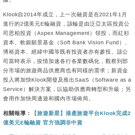
司
財經｜精星香港夥菜鳥拓全球智慧倉儲市場 加快海外
11:30
Klook自2014年成立，上一次融資是在2021年1月
市場落地
進行的2億美元E輪融資，該輪是由泛亞太區投資公
地產｜大酒店中期轉賺2300萬元 斥21億翻新香港及
14:50
司思柏投資（Aspex Management）領投，而紅杉
東京半島
資本、軟銀願景基金（Soft Bank Vision Fund）、
國際｜特朗普赴洛杉磯高球場活動前 男子攜槍彈被捕
13:12
博裕資本、經緯中國等既有投資者亦有參投。該公
財經｜香港7月PMI回落至51 企業擴張放慢兼縮減人
12:30
司當時表示，疫情加速各行各業數碼化，觀察到部
手
分市場的旅遊商品供應商也有同樣的需求；新資金
財經｜黑石傳再籌逾360億美元 支援Anthropic租用
11:40
Google晶片
投入將加快Klook開發及推出SaaS（Software as a
財經｜美商務部擬擴大金屬關稅範圍 14類產品或加徵
10:57
Service）解決方案，以協助供應商轉型和升級；另
25%
會用作加快周邊遊和國內市場佈局。
相關報導：
【旅遊新星】港產旅遊平台Klook完成2
億美元E輪融資 官方強調非中資