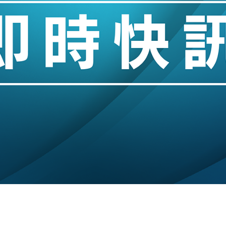
城亞洲CEO蔡德粦接任
創逾3年最長跌勢
%勝預期 貿易順差達1125億美元
單日斥6.28萬億日圓干預創新高
認部分彈藥庫存緊張
億美元押注未上市公司