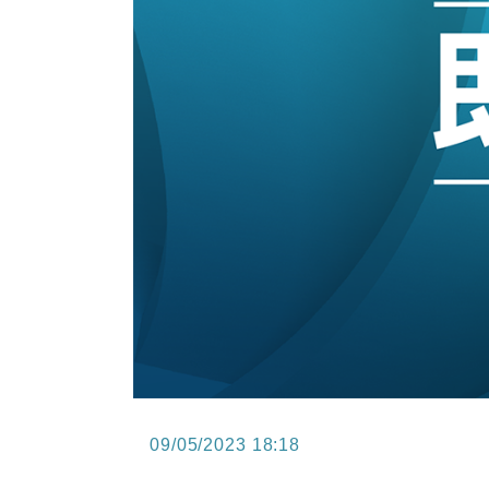
15:47
財經｜恒隆10月換帥 玩具「反」斗
15:11
財經｜韓股反覆波動收跌 連挫7周
13:44
財經｜內地7月美元計價出口增近24
12:44
財經｜日本春季三度入市撐日圓 4月
11:12
國際｜特朗普料美伊戰事快結束 承
15:59
財經｜SA售股自救後再出手 斥4
09/05/2023 18:18