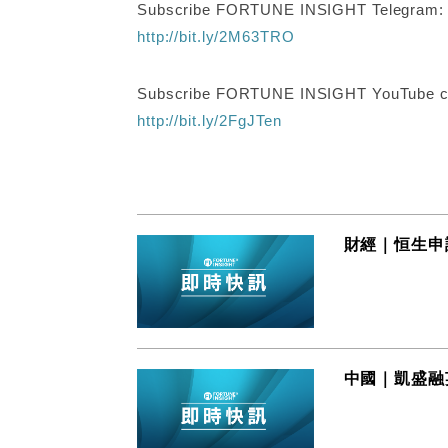
Subscribe FORTUNE INSIGHT Telegram
http://bit.ly/2M63TRO
Subscribe FORTUNE INSIGHT YouTube c
http://bit.ly/2FgJTen
財經｜恒生申
中國｜凱盛融