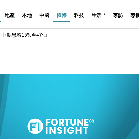
地產
本地
中國
國際
科技
生活
專訪
專
中期息增15%至47仙
4.5% 看好貿易及消費表現
金」 43歲女子損失近6900萬元
周仍升近2%
城亞洲CEO蔡德粦接任
創逾3年最長跌勢
%勝預期 貿易順差達1125億美元
單日斥6.28萬億日圓干預創新高
認部分彈藥庫存緊張
億美元押注未上市公司
中期息增15%至47仙
4.5% 看好貿易及消費表現
金」 43歲女子損失近6900萬元
周仍升近2%