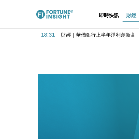
即時快訊
財經
18:31
財經｜華僑銀行上半年淨利創新高 
17:33
財經｜滙豐上調香港今年GDP預測至
16:47
本地｜假冒內地執法人員要求交「保證
16:05
財經｜日經失守6.5萬點後回穩 全
15:47
財經｜恒隆10月換帥 玩具「反」斗
15:11
財經｜韓股反覆波動收跌 連挫7周
13:44
財經｜內地7月美元計價出口增近24
12:44
財經｜日本春季三度入市撐日圓 4月
11:12
國際｜特朗普料美伊戰事快結束 承
15:59
財經｜SA售股自救後再出手 斥4
18:31
財經｜華僑銀行上半年淨利創新高 
17:33
財經｜滙豐上調香港今年GDP預測至
16:47
本地｜假冒內地執法人員要求交「保證
16:05
財經｜日經失守6.5萬點後回穩 全