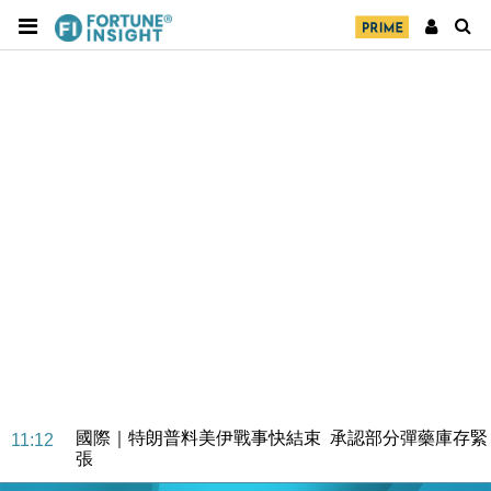
財經｜日本春季三度入市撐日圓 4月單日斥6.28萬億
12:44
日圓干預創新高
國際｜特朗普料美伊戰事快結束 承認部分彈藥庫存緊
11:12
張