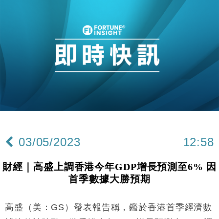
財經｜SA售股自救後再出手 斥4億美元押注未上市公
15:59
司
財經｜精星香港夥菜鳥拓全球智慧倉儲市場 加快海外
11:30
市場落地
地產｜大酒店中期轉賺2300萬元 斥21億翻新香港及
14:50
東京半島
國際｜特朗普赴洛杉磯高球場活動前 男子攜槍彈被捕
13:12
財經｜香港7月PMI回落至51 企業擴張放慢兼縮減人
12:30
手
財經｜黑石傳再籌逾360億美元 支援Anthropic租用
11:40
Google晶片
03/05/2023
12:58
財經｜美商務部擬擴大金屬關稅範圍 14類產品或加徵
10:57
25%
財經｜高盛上調香港今年GDP增長預測至6% 因
本地｜新世界K11 9月升級會員制度 增鉑金卡級別鎖
18:15
首季數據大勝預期
定高消費客群
財經｜日本春季三度入市撐日圓 4月單日斥6.28萬億
12:44
日圓干預創新高
高盛（美：GS）發表報告稱，鑑於香港首季經濟數