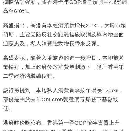
國際｜特朗普料美伊戰事快結束 承認部分彈藥庫存緊
11:12
據較估計強勁，將香港全年GDP增長預測由4.6%調
張
高至6.0%。
財經｜SA售股自救後再出手 斥4億美元押注未上市公
15:59
司
高盛指出，香港首季經濟預估增長2.7%，大勝市場
財經｜精星香港夥菜鳥拓全球智慧倉儲市場 加快海外
11:30
預期，主要受防疫社交距離措施取消及與內地全面
市場落地
通關惠及，私人消費強勁增長帶來反彈。
地產｜大酒店中期轉賺2300萬元 斥21億翻新香港及
14:50
東京半島
高盛表示，隨着入境旅遊的進一步增長，本地旅遊
國際｜特朗普赴洛杉磯高球場活動前 男子攜槍彈被捕
13:12
業轉好，加上政府發放消費券刺激下，預計香港第
財經｜香港7月PMI回落至51 企業擴張放慢兼縮減人
12:30
二季經濟將繼續復甦。
手
財經｜黑石傳再籌逾360億美元 支援Anthropic租用
11:40
該行另提到，本地私人消費首季按年增長12.5%，
Google晶片
部份是由於去年Omicron變種病毒爆發下基數較
財經｜美商務部擬擴大金屬關稅範圍 14類產品或加徵
10:57
低。
25%
本地｜新世界K11 9月升級會員制度 增鉑金卡級別鎖
18:15
港府昨傍晚公布，香港第一季GDP按年實質上升
定高消費客群