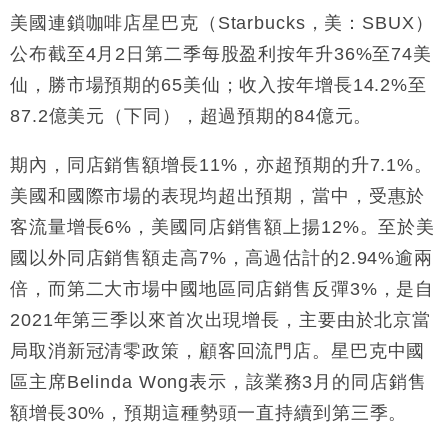
美國連鎖咖啡店星巴克（Starbucks，美：SBUX）
公布截至4月2日第二季每股盈利按年升36%至74美
仙，勝市場預期的65美仙；收入按年增長14.2%至
87.2億美元（下同），超過預期的84億元。
期內，同店銷售額增長11%，亦超預期的升7.1%。
美國和國際市場的表現均超出預期，當中，受惠於
客流量增長6%，美國同店銷售額上揚12%。至於美
國以外同店銷售額走高7%，高過估計的2.94%逾兩
倍，而第二大市場中國地區同店銷售反彈3%，是自
2021年第三季以來首次出現增長，主要由於北京當
局取消新冠清零政策，顧客回流門店。星巴克中國
區主席Belinda Wong表示，該業務3月的同店銷售
額增長30%，預期這種勢頭一直持續到第三季。