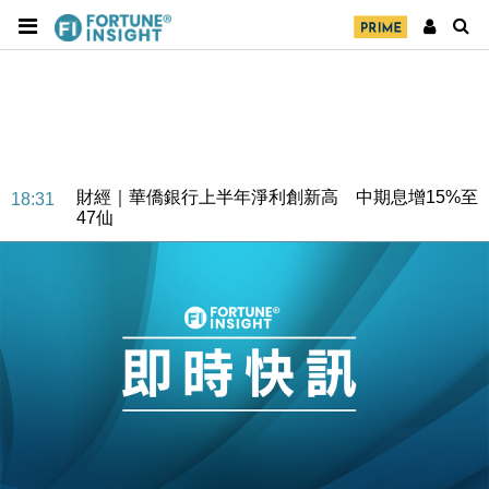
財經｜華僑銀行上半年淨利創新高 中期息增15%至
18:31
47仙
財經｜滙豐上調香港今年GDP預測至4.5% 看好貿易
17:33
及消費表現
本地｜假冒內地執法人員要求交「保證金」 43歲女子
16:47
損失近6900萬元
財經｜日經失守6.5萬點後回穩 全周仍升近2%
16:05
財經｜恒隆10月換帥 玩具「反」斗城亞洲CEO蔡德
15:47
粦接任
財經｜韓股反覆波動收跌 連挫7周創逾3年最長跌勢
15:11