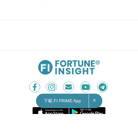
×
下載 FI PRIME App
Contact Us
|
Privacy Policy