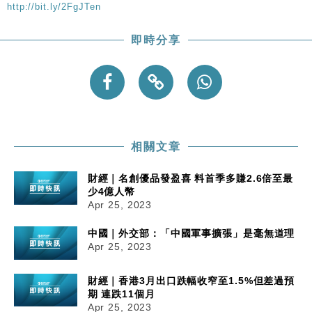
粦接任
http://bit.ly/2FgJTen
財經｜韓股反覆波動收跌 連挫7周創逾3年最長跌勢
15:11
即時分享
財經｜內地7月美元計價出口增近24%勝預期 貿易順
13:44
差達1125億美元
財經｜日本春季三度入市撐日圓 4月單日斥6.28萬億
12:44
日圓干預創新高
國際｜特朗普料美伊戰事快結束 承認部分彈藥庫存緊
11:12
張
相關文章
財經｜SA售股自救後再出手 斥4億美元押注未上市公
15:59
司
財經｜名創優品發盈喜 料首季多賺2.6倍至最
少4億人幣
Apr 25, 2023
中國｜外交部：「中國軍事擴張」是毫無道理
Apr 25, 2023
財經｜香港3月出口跌幅收窄至1.5%但差過預
期 連跌11個月
Apr 25, 2023