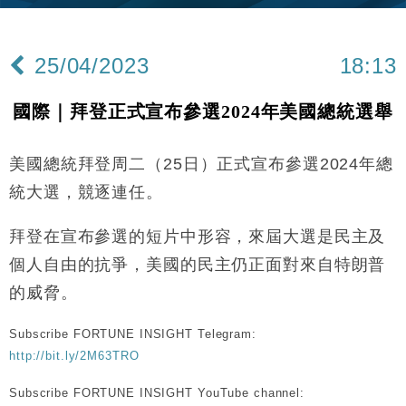
財經｜內地7月美元計價出口增近24%勝預期 貿易順
13:44
差達1125億美元
25/04/2023
18:13
財經｜日本春季三度入市撐日圓 4月單日斥6.28萬億
12:44
日圓干預創新高
國際｜拜登正式宣布參選2024年美國總統選舉
國際｜特朗普料美伊戰事快結束 承認部分彈藥庫存緊
11:12
張
美國總統拜登周二（25日）正式宣布參選2024年總
財經｜SA售股自救後再出手 斥4億美元押注未上市公
15:59
司
統大選，競逐連任。
財經｜華僑銀行上半年淨利創新高 中期息增15%至
18:31
47仙
拜登在宣布參選的短片中形容，來屆大選是民主及
財經｜滙豐上調香港今年GDP預測至4.5% 看好貿易
17:33
個人自由的抗爭，美國的民主仍正面對來自特朗普
及消費表現
的威脅。
本地｜假冒內地執法人員要求交「保證金」 43歲女子
16:47
損失近6900萬元
Subscribe FORTUNE INSIGHT Telegram:
財經｜日經失守6.5萬點後回穩 全周仍升近2%
16:05
http://bit.ly/2M63TRO
財經｜恒隆10月換帥 玩具「反」斗城亞洲CEO蔡德
15:47
Subscribe FORTUNE INSIGHT YouTube channel: