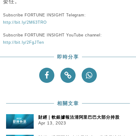
委任。
粦接任
財經｜韓股反覆波動收跌 連挫7周創逾3年最長跌勢
15:11
Subscribe FORTUNE INSIGHT Telegram:
http://bit.ly/2M63TRO
財經｜內地7月美元計價出口增近24%勝預期 貿易順
13:44
差達1125億美元
Subscribe FORTUNE INSIGHT YouTube channel:
http://bit.ly/2FgJTen
財經｜日本春季三度入市撐日圓 4月單日斥6.28萬億
12:44
日圓干預創新高
即時分享
國際｜特朗普料美伊戰事快結束 承認部分彈藥庫存緊
11:12
張
財經｜SA售股自救後再出手 斥4億美元押注未上市公
15:59
司
相關文章
財經｜軟銀據報沽清阿里巴巴大部分持股
Apr 13, 2023