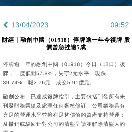
財經｜內地7月美元計價出口增近24%勝預期 貿易順
13:44
差達1125億美元
13/04/2023
09:52
財經｜日本春季三度入市撐日圓 4月單日斥6.28萬億
12:44
日圓干預創新高
財經｜融創中國（01918）停牌逾一年今復牌 股
國際｜特朗普料美伊戰事快結束 承認部分彈藥庫存緊
11:12
價曾急挫逾5成
張
財經｜SA售股自救後再出手 斥4億美元押注未上市公
15:59
司
停牌逾一年的融創中國（01918）今日（12日）復
財經｜華僑銀行上半年淨利創新高 中期息增15%至
18:31
牌，一度低開57.8%，失守2元水平；現跌
47仙
39.74%，報2.76元，成交5.91億元。
財經｜滙豐上調香港今年GDP預測至4.5% 看好貿易
17:33
及消費表現
融創公布，已達成復牌指引，主要包括刊發所有未
本地｜假冒內地執法人員要求交「保證金」 43歲女子
16:47
刊發財務業績及處理任何審核修訂；公司業務具有
損失近6900萬元
充足的營運水平並擁有足夠價值的資產支持營運；
財經｜日經失守6.5萬點後回穩 全周仍升近2%
16:05
及撤銷或駁回針對公司的清盤呈請並解除清盤人的
財經｜恒隆10月換帥 玩具「反」斗城亞洲CEO蔡德
15:47