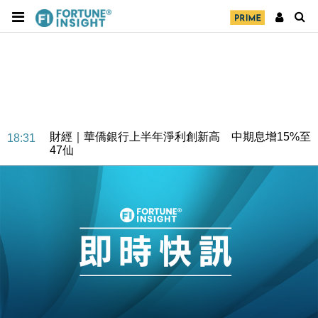
財經｜華僑銀行上半年淨利創新高 中期息增15%至
18:31
47仙
財經｜滙豐上調香港今年GDP預測至4.5% 看好貿易
17:33
及消費表現
本地｜假冒內地執法人員要求交「保證金」 43歲女子
16:47
損失近6900萬元
財經｜日經失守6.5萬點後回穩 全周仍升近2%
16:05
財經｜恒隆10月換帥 玩具「反」斗城亞洲CEO蔡德
15:47
粦接任
財經｜韓股反覆波動收跌 連挫7周創逾3年最長跌勢
15:11