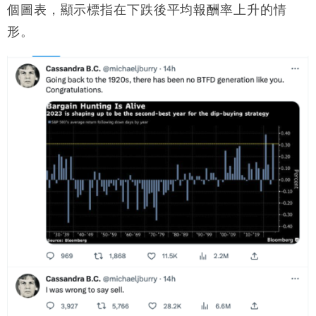
財經｜恒隆10月換帥 玩具「反」斗城亞洲CEO蔡德
15:47
個圖表，顯示標指在下跌後平均報酬率上升的情
粦接任
形。
財經｜韓股反覆波動收跌 連挫7周創逾3年最長跌勢
15:11
財經｜內地7月美元計價出口增近24%勝預期 貿易順
13:44
差達1125億美元
財經｜日本春季三度入市撐日圓 4月單日斥6.28萬億
12:44
日圓干預創新高
國際｜特朗普料美伊戰事快結束 承認部分彈藥庫存緊
11:12
張
財經｜SA售股自救後再出手 斥4億美元押注未上市公
15:59
司