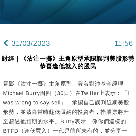
財經｜韓股反覆波動收跌 連挫7周創逾3年最長跌勢
15:11
財經｜內地7月美元計價出口增近24%勝預期 貿易順
13:44
差達1125億美元
財經｜日本春季三度入市撐日圓 4月單日斥6.28萬億
12:44
日圓干預創新高
31/03/2023
11:56
國際｜特朗普料美伊戰事快結束 承認部分彈藥庫存緊
11:12
張
財經｜《沽注一擲》主角原型承認誤判美股形勢
財經｜SA售股自救後再出手 斥4億美元押注未上市公
15:59
恭喜逢低就入的股民
司
財經｜華僑銀行上半年淨利創新高 中期息增15%至
18:31
47仙
電影《沽注一擲》主角原型、著名對沖基金經理
財經｜滙豐上調香港今年GDP預測至4.5% 看好貿易
17:33
Michael Burry周四（30日）在Twitter上表示：「I
及消費表現
was wrong to say sell」，承認自己誤判近期美股
本地｜假冒內地執法人員要求交「保證金」 43歲女子
16:47
形勢，並恭喜當時趁低吸納的投資者，指股票將升
損失近6900萬元
至超過他預期的水平。Burry表示，像你們這樣的
財經｜日經失守6.5萬點後回穩 全周仍升近2%
16:05
BTFD（逢低買入）一代是前所未有的，並分享一