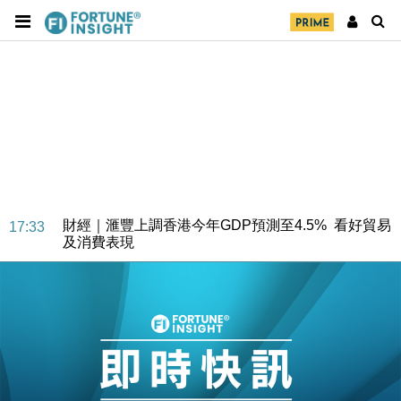
財經｜華僑銀行上半年淨利創新高 中期息增15%至
18:31
47仙
財經｜滙豐上調香港今年GDP預測至4.5% 看好貿易
17:33
及消費表現
本地｜假冒內地執法人員要求交「保證金」 43歲女子
16:47
損失近6900萬元
財經｜日經失守6.5萬點後回穩 全周仍升近2%
16:05
財經｜恒隆10月換帥 玩具「反」斗城亞洲CEO蔡德
15:47
粦接任