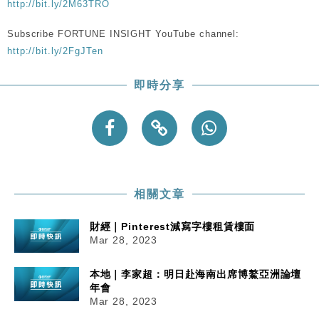
http://bit.ly/2M63TRO
粦接任
財經｜韓股反覆波動收跌 連挫7周創逾3年最長跌勢
15:11
Subscribe FORTUNE INSIGHT YouTube channel:
http://bit.ly/2FgJTen
財經｜內地7月美元計價出口增近24%勝預期 貿易順
13:44
差達1125億美元
即時分享
財經｜日本春季三度入市撐日圓 4月單日斥6.28萬億
12:44
日圓干預創新高
國際｜特朗普料美伊戰事快結束 承認部分彈藥庫存緊
11:12
張
財經｜SA售股自救後再出手 斥4億美元押注未上市公
15:59
司
相關文章
財經｜Pinterest減寫字樓租賃樓面
Mar 28, 2023
本地｜李家超：明日赴海南出席博鰲亞洲論壇
年會
Mar 28, 2023