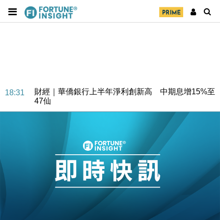
財經｜華僑銀行上半年淨利創新高 中期息增15%至
18:31
47仙
財經｜滙豐上調香港今年GDP預測至4.5% 看好貿易
17:33
及消費表現
本地｜假冒內地執法人員要求交「保證金」 43歲女子
16:47
損失近6900萬元
財經｜日經失守6.5萬點後回穩 全周仍升近2%
16:05
財經｜恒隆10月換帥 玩具「反」斗城亞洲CEO蔡德
15:47
粦接任
財經｜韓股反覆波動收跌 連挫7周創逾3年最長跌勢
15:11