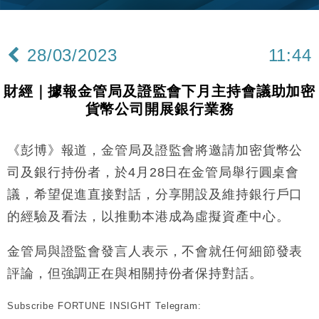
財經｜內地7月美元計價出口增近24%勝預期 貿易順
13:44
差達1125億美元
28/03/2023
11:44
財經｜日本春季三度入市撐日圓 4月單日斥6.28萬億
12:44
日圓干預創新高
財經｜據報金管局及證監會下月主持會議助加密
國際｜特朗普料美伊戰事快結束 承認部分彈藥庫存緊
11:12
貨幣公司開展銀行業務
張
財經｜SA售股自救後再出手 斥4億美元押注未上市公
15:59
司
《彭博》報道，金管局及證監會將邀請加密貨幣公
財經｜華僑銀行上半年淨利創新高 中期息增15%至
18:31
司及銀行持份者，於4月28日在金管局舉行圓桌會
47仙
議，希望促進直接對話，分享開設及維持銀行戶口
財經｜滙豐上調香港今年GDP預測至4.5% 看好貿易
17:33
的經驗及看法，以推動本港成為虛擬資產中心。
及消費表現
本地｜假冒內地執法人員要求交「保證金」 43歲女子
16:47
金管局與證監會發言人表示，不會就任何細節發表
損失近6900萬元
評論，但強調正在與相關持份者保持對話。
財經｜日經失守6.5萬點後回穩 全周仍升近2%
16:05
Subscribe FORTUNE INSIGHT Telegram:
財經｜恒隆10月換帥 玩具「反」斗城亞洲CEO蔡德
15:47