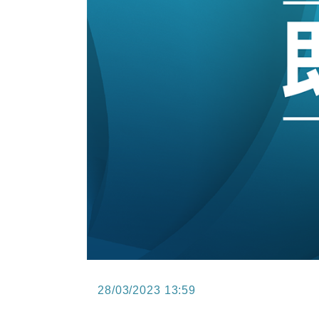
15:11
財經｜韓股反覆波動收跌 連挫7周
13:44
財經｜內地7月美元計價出口增近24
12:44
財經｜日本春季三度入市撐日圓 4月
11:12
國際｜特朗普料美伊戰事快結束 承
15:59
財經｜SA售股自救後再出手 斥4
28/03/2023 13:59