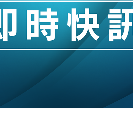
創逾3年最長跌勢
%勝預期 貿易順差達1125億美元
單日斥6.28萬億日圓干預創新高
認部分彈藥庫存緊張
億美元押注未上市公司