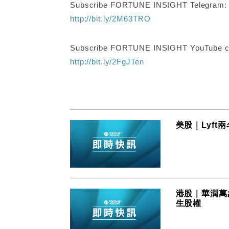
Subscribe FORTUNE INSIGHT Telegram
http://bit.ly/2M63TRO
Subscribe FORTUNE INSIGHT YouTube c
http://bit.ly/2FgJTen
美股｜Lyf
港股｜華潤萬
生股權