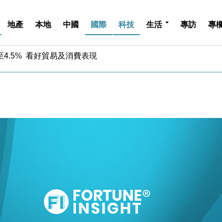
地產
本地
中國
國際
科技
生活
專訪
專
中期息增15%至47仙
4.5% 看好貿易及消費表現
金」 43歲女子損失近6900萬元
周仍升近2%
城亞洲CEO蔡德粦接任
創逾3年最長跌勢
%勝預期 貿易順差達1125億美元
單日斥6.28萬億日圓干預創新高
認部分彈藥庫存緊張
億美元押注未上市公司
中期息增15%至47仙
4.5% 看好貿易及消費表現
金」 43歲女子損失近6900萬元
周仍升近2%
城亞洲CEO蔡德粦接任