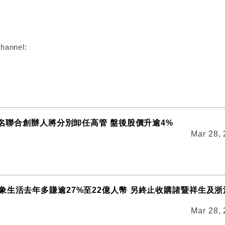
:
hannel:
t兩名聯合創辦人將分別卸任高管 盤後股價升逾4%
Mar 28,
象生活去年多賺逾27%至22億人幣 另終止收購諸暨祥生及浙
Mar 28,