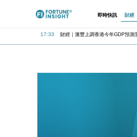
即時快訊
財經
18:31
財經｜華僑銀行上半年淨利創新高 
17:33
財經｜滙豐上調香港今年GDP預測至
16:47
本地｜假冒內地執法人員要求交「保證
16:05
財經｜日經失守6.5萬點後回穩 全
15:47
財經｜恒隆10月換帥 玩具「反」斗
15:11
財經｜韓股反覆波動收跌 連挫7周
13:44
財經｜內地7月美元計價出口增近24
12:44
財經｜日本春季三度入市撐日圓 4月
11:12
國際｜特朗普料美伊戰事快結束 承
15:59
財經｜SA售股自救後再出手 斥4
18:31
財經｜華僑銀行上半年淨利創新高 
17:33
財經｜滙豐上調香港今年GDP預測至
16:47
本地｜假冒內地執法人員要求交「保證
16:05
財經｜日經失守6.5萬點後回穩 全
15:47
財經｜恒隆10月換帥 玩具「反」斗