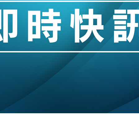
城亞洲CEO蔡德粦接任
創逾3年最長跌勢
%勝預期 貿易順差達1125億美元
單日斥6.28萬億日圓干預創新高
認部分彈藥庫存緊張
億美元押注未上市公司