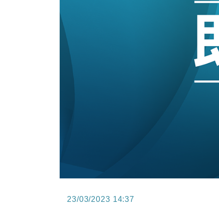
15:47
財經｜恒隆10月換帥 玩具「反」斗
15:11
財經｜韓股反覆波動收跌 連挫7周
13:44
財經｜內地7月美元計價出口增近24
12:44
財經｜日本春季三度入市撐日圓 4月
11:12
國際｜特朗普料美伊戰事快結束 承
15:59
財經｜SA售股自救後再出手 斥4
23/03/2023 14:37