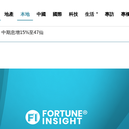
地產
本地
中國
國際
科技
生活
專訪
專
中期息增15%至47仙
4.5% 看好貿易及消費表現
金」 43歲女子損失近6900萬元
周仍升近2%
城亞洲CEO蔡德粦接任
創逾3年最長跌勢
%勝預期 貿易順差達1125億美元
單日斥6.28萬億日圓干預創新高
認部分彈藥庫存緊張
億美元押注未上市公司
中期息增15%至47仙
4.5% 看好貿易及消費表現
金」 43歲女子損失近6900萬元
周仍升近2%