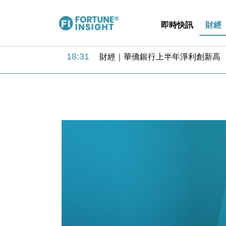
即時快訊
財經
18:31
財經｜華僑銀行上半年淨利創新高 
17:33
財經｜滙豐上調香港今年GDP預測至
16:47
本地｜假冒內地執法人員要求交「保證
16:05
財經｜日經失守6.5萬點後回穩 全
15:47
財經｜恒隆10月換帥 玩具「反」斗
15:11
財經｜韓股反覆波動收跌 連挫7周
13:44
財經｜內地7月美元計價出口增近24
12:44
財經｜日本春季三度入市撐日圓 4月
11:12
國際｜特朗普料美伊戰事快結束 承
15:59
財經｜SA售股自救後再出手 斥4
18:31
財經｜華僑銀行上半年淨利創新高 
17:33
財經｜滙豐上調香港今年GDP預測至
16:47
本地｜假冒內地執法人員要求交「保證
16:05
財經｜日經失守6.5萬點後回穩 全