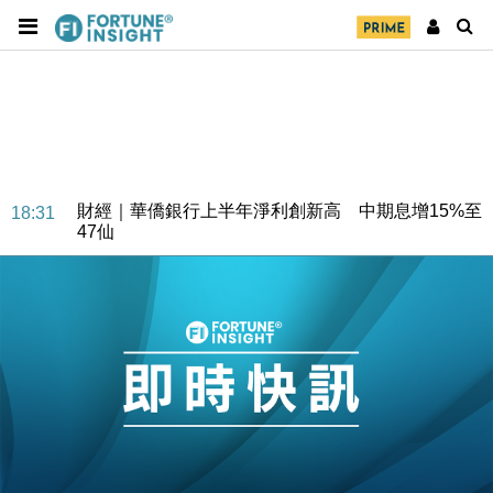
財經｜華僑銀行上半年淨利創新高 中期息增15%至
18:31
47仙
財經｜滙豐上調香港今年GDP預測至4.5% 看好貿易
17:33
及消費表現
本地｜假冒內地執法人員要求交「保證金」 43歲女子
16:47
損失近6900萬元
財經｜日經失守6.5萬點後回穩 全周仍升近2%
16:05
財經｜恒隆10月換帥 玩具「反」斗城亞洲CEO蔡德
15:47
粦接任
財經｜韓股反覆波動收跌 連挫7周創逾3年最長跌勢
15:11