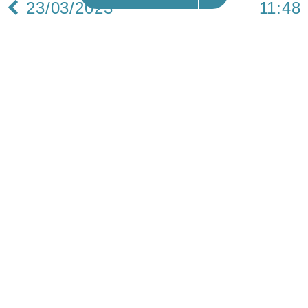
23/03/2023
11:48
財經｜美國SEC起訴孫宇晨 涉非法銷售加密貨幣
及交易操縱 TRX現跌近10%
據美國證券交易委員會（SEC）最新提交的法律文
件，當局控告中國加密貨幣投資者、加密平台Tron
創始人孫宇晨（Justin Sun），涉嫌非法銷售加密
貨產，及人為抬高該等加密資產價格。
SEC指控孫宇晨作為波場基金會（Tron
Foundation）創辦人，於2017件8月起夥同其他人
士推廣及銷售加密幣「Tronix（TRX）」及
「BitTorrent（BTT）」，試圖通過洗售交易，人為
地增加TRX二手市場的交易量。讓員工在其控制的
兩個加密資產交易平台帳戶之間進行了超過60萬次