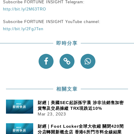
Subscribe FORTUNE INSIGHT Telegram:
粦接任
http://bit.ly/2M63TRO
財經｜韓股反覆波動收跌 連挫7周創逾3年最長跌勢
15:11
Subscribe FORTUNE INSIGHT YouTube channel:
財經｜內地7月美元計價出口增近24%勝預期 貿易順
http://bit.ly/2FgJTen
13:44
差達1125億美元
即時分享
財經｜日本春季三度入市撐日圓 4月單日斥6.28萬億
12:44
日圓干預創新高
國際｜特朗普料美伊戰事快結束 承認部分彈藥庫存緊
11:12
張
財經｜SA售股自救後再出手 斥4億美元押注未上市公
15:59
司
相關文章
財經｜美國SEC起訴孫宇晨 涉非法銷售加密
貨幣及交易操縱 TRX現跌近10%
Mar 23, 2023
財經｜Foot Locker全球大收縮 關閉420間
分店轉開新概念店 香港6所門市料全線結業