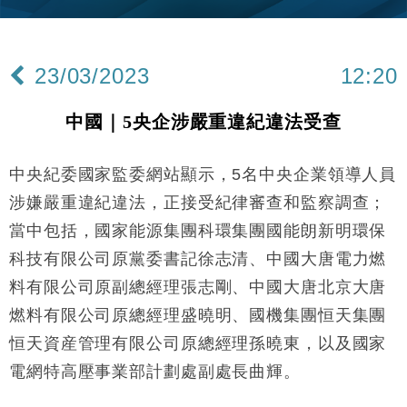
財經｜內地7月美元計價出口增近24%勝預期 貿易順
13:44
差達1125億美元
23/03/2023
12:20
財經｜日本春季三度入市撐日圓 4月單日斥6.28萬億
12:44
日圓干預創新高
中國｜5央企涉嚴重違紀違法受查
國際｜特朗普料美伊戰事快結束 承認部分彈藥庫存緊
11:12
張
中央紀委國家監委網站顯示，5名中央企業領導人員
財經｜SA售股自救後再出手 斥4億美元押注未上市公
15:59
司
涉嫌嚴重違紀違法，正接受紀律審查和監察調查；
財經｜華僑銀行上半年淨利創新高 中期息增15%至
18:31
當中包括，國家能源集團科環集團國能朗新明環保
47仙
科技有限公司原黨委書記徐志清、中國大唐電力燃
財經｜滙豐上調香港今年GDP預測至4.5% 看好貿易
17:33
及消費表現
料有限公司原副總經理張志剛、中國大唐北京大唐
本地｜假冒內地執法人員要求交「保證金」 43歲女子
燃料有限公司原總經理盛曉明、國機集團恒天集團
16:47
損失近6900萬元
恒天資産管理有限公司原總經理孫曉東，以及國家
財經｜日經失守6.5萬點後回穩 全周仍升近2%
16:05
電網特高壓事業部計劃處副處長曲輝。
財經｜恒隆10月換帥 玩具「反」斗城亞洲CEO蔡德
15:47