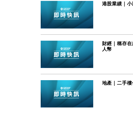
港股業績｜小
財經｜稱存在
人幣
地產｜二手樓價