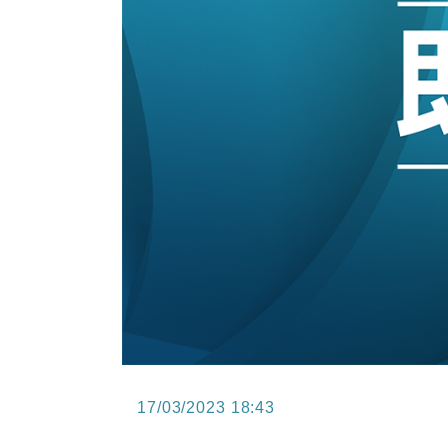
13:12
國際｜特朗普赴洛杉磯高球場活動前
12:30
財經｜香港7月PMI回落至51 企
11:40
財經｜黑石傳再籌逾360億美元 支援Ant
10:57
財經｜美商務部擬擴大金屬關稅範圍 
18:15
本地｜新世界K11 9月升級會員制
17:40
財經｜本港6月零售額連升14個月
17/03/2023 18:43