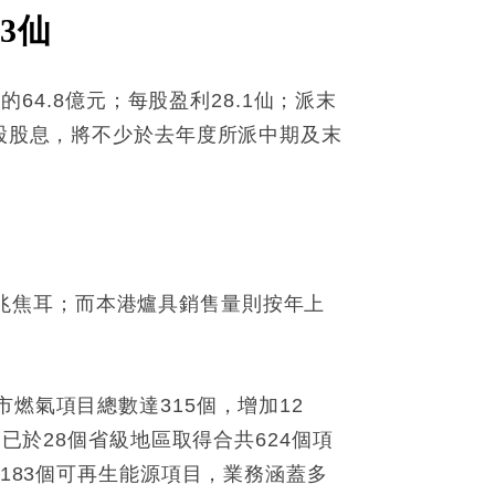
3仙
64.8億元；每股盈利28.1仙；派末
每股股息，將不少於去年度所派中期及末
8億兆焦耳；而本港爐具銷售量則按年上
燃氣項目總數達315個，增加12
已於28個省級地區取得合共624個項
得183個可再生能源項目，業務涵蓋多