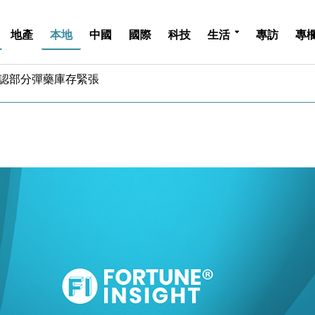
地產
本地
中國
國際
科技
生活
專訪
專
認部分彈藥庫存緊張
億美元押注未上市公司
儲市場 加快海外市場落地
斥21億翻新香港及東京半島
 男子攜槍彈被捕
業擴張放慢兼縮減人手
hropic租用Google晶片
14類產品或加徵25%
度 增鉑金卡級別鎖定高消費客群
 珠寶鐘錶銷售升勢最強
認部分彈藥庫存緊張
億美元押注未上市公司
儲市場 加快海外市場落地
斥21億翻新香港及東京半島