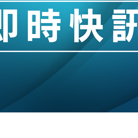
 男子攜槍彈被捕
業擴張放慢兼縮減人手
hropic租用Google晶片
14類產品或加徵25%
度 增鉑金卡級別鎖定高消費客群
 珠寶鐘錶銷售升勢最強