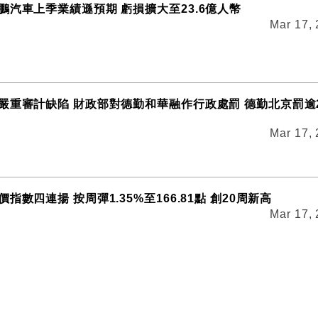
鵬汽車上季業績遜預期 虧損擴大至23.6億人幣
Mar 17,
嚴重審計缺陷 財政部對德勤和華融作行政處罰 德勤北京罰逾
Mar 17,
指數四連揚 按周彈1.35%至166.81點 創20周新高
Mar 17,