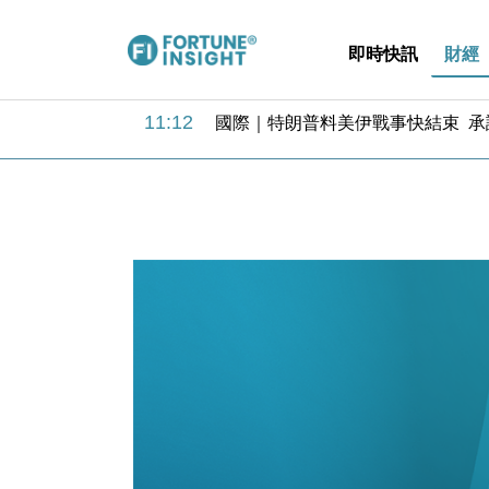
即時快訊
財經
11:12
國際｜特朗普料美伊戰事快結束 承
15:59
財經｜SA售股自救後再出手 斥4
11:30
財經｜精星香港夥菜鳥拓全球智慧倉
14:50
地產｜大酒店中期轉賺2300萬元 
13:12
國際｜特朗普赴洛杉磯高球場活動前
12:30
財經｜香港7月PMI回落至51 企
11:40
財經｜黑石傳再籌逾360億美元 支援Ant
10:57
財經｜美商務部擬擴大金屬關稅範圍 
18:15
本地｜新世界K11 9月升級會員制
17:40
財經｜本港6月零售額連升14個月
11:12
國際｜特朗普料美伊戰事快結束 承
15:59
財經｜SA售股自救後再出手 斥4
11:30
財經｜精星香港夥菜鳥拓全球智慧倉
14:50
地產｜大酒店中期轉賺2300萬元 