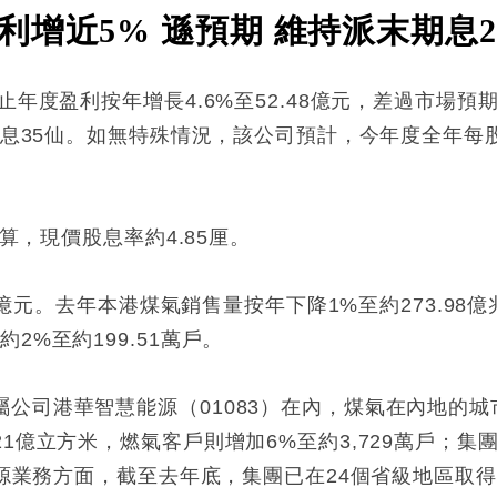
增近5% 遜預期 維持派末期息2
年度盈利按年增長4.6%至52.48億元，差過市場預期的
年派息35仙。如無特殊情況，該公司預計，今年度全年
計算，現價股息率約4.85厘。
.53億元。去年本港煤氣銷售量按年下降1%至約273.9
2%至約199.51萬戶。
公司港華智慧能源（01083）在內，煤氣在內地的城市
1億立方米，燃氣客戶則增加6%至約3,729萬戶；集團
生能源業務方面，截至去年底，集團已在24個省級地區取