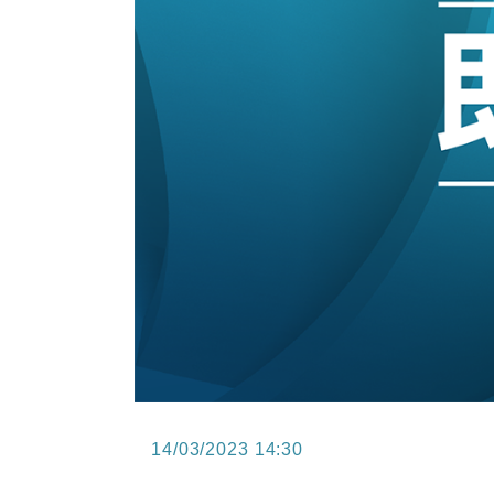
15:47
財經｜恒隆10月換帥 玩具「反」斗
15:11
財經｜韓股反覆波動收跌 連挫7周
13:44
財經｜內地7月美元計價出口增近24
12:44
財經｜日本春季三度入市撐日圓 4月
11:12
國際｜特朗普料美伊戰事快結束 承
15:59
財經｜SA售股自救後再出手 斥4
14/03/2023 14:30