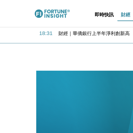
即時快訊
財經
18:31
財經｜華僑銀行上半年淨利創新高 
17:33
財經｜滙豐上調香港今年GDP預測至
16:47
本地｜假冒內地執法人員要求交「保證
16:05
財經｜日經失守6.5萬點後回穩 全
15:47
財經｜恒隆10月換帥 玩具「反」斗
15:11
財經｜韓股反覆波動收跌 連挫7周
13:44
財經｜內地7月美元計價出口增近24
12:44
財經｜日本春季三度入市撐日圓 4月
11:12
國際｜特朗普料美伊戰事快結束 承
15:59
財經｜SA售股自救後再出手 斥4
18:31
財經｜華僑銀行上半年淨利創新高 
17:33
財經｜滙豐上調香港今年GDP預測至
16:47
本地｜假冒內地執法人員要求交「保證
16:05
財經｜日經失守6.5萬點後回穩 全