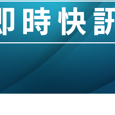
城亞洲CEO蔡德粦接任
創逾3年最長跌勢
%勝預期 貿易順差達1125億美元
單日斥6.28萬億日圓干預創新高
認部分彈藥庫存緊張
億美元押注未上市公司