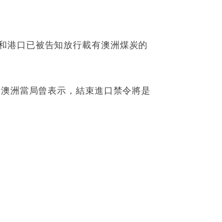
和港口已被告知放行載有澳洲煤炭的
。澳洲當局曾表示，結束進口禁令將是