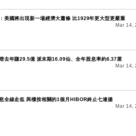
：美國將出現新一場經濟大蕭條 比1929年更大型更嚴重
Mar 14,
去年賺29.5億 派末期16.09仙、全年股息率約6.37厘
Mar 14,
息全線走低 與樓按相關的1個月HIBOR終止七連揚
Mar 14,