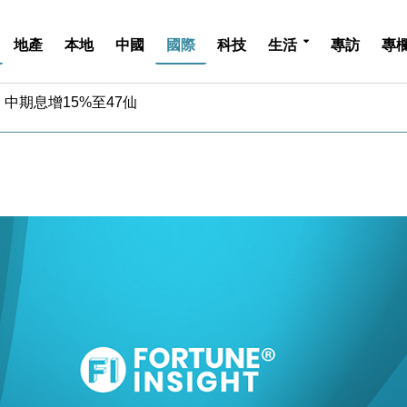
地產
本地
中國
國際
科技
生活
專訪
專
中期息增15%至47仙
4.5% 看好貿易及消費表現
金」 43歲女子損失近6900萬元
周仍升近2%
城亞洲CEO蔡德粦接任
創逾3年最長跌勢
%勝預期 貿易順差達1125億美元
單日斥6.28萬億日圓干預創新高
認部分彈藥庫存緊張
億美元押注未上市公司
中期息增15%至47仙
4.5% 看好貿易及消費表現
金」 43歲女子損失近6900萬元
周仍升近2%