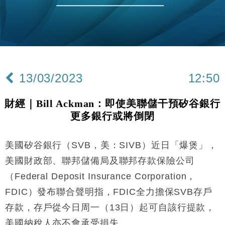
財經｜恒隆10月換帥 玩具「反」斗城亞洲CEO蔡德
15:47
粦接任
財經｜韓股反覆波動收跌 連挫7周創逾3年最長跌勢
15:11
財經｜內地7月美元計價出口增近24%勝預期 貿易順
13:44
差達1125億美元
13/03/2023
12:50
財經｜日本春季三度入市撐日圓 4月單日斥6.28萬億
12:44
日圓干預創新高
財經｜Bill Ackman：即使美聯儲干預矽谷銀行
國際｜特朗普料美伊戰事快結束 承認部分彈藥庫存緊
11:12
更多銀行或將倒閉
張
財經｜SA售股自救後再出手 斥4億美元押注未上市公
15:59
司
美國矽谷銀行（SVB，美：SIVB）近日「爆煲」，
財經｜華僑銀行上半年淨利創新高 中期息增15%至
18:31
美國財政部、聯邦儲備局及聯邦存款保險公司
47仙
（Federal Deposit Insurance Corporation，
財經｜滙豐上調香港今年GDP預測至4.5% 看好貿易
17:33
FDIC）發布聯合聲明指，FDIC全力擔保SVB存戶
及消費表現
存款，存戶從今日周一（13日）起可自該行提款，
本地｜假冒內地執法人員要求交「保證金」 43歲女子
16:47
損失近6900萬元
美國納稅人亦不會承受損失。