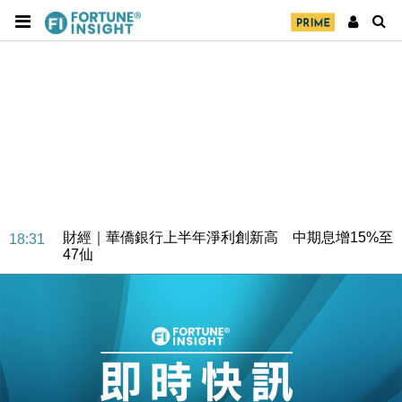
財經｜華僑銀行上半年淨利創新高 中期息增15%至
18:31
47仙
財經｜滙豐上調香港今年GDP預測至4.5% 看好貿易
17:33
及消費表現
本地｜假冒內地執法人員要求交「保證金」 43歲女子
16:47
損失近6900萬元
財經｜日經失守6.5萬點後回穩 全周仍升近2%
16:05