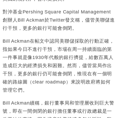
財經｜日經失守6.5萬點後回穩 全周仍升近2%
16:05
對沖基金Pershing Square Capital Management
財經｜恒隆10月換帥 玩具「反」斗城亞洲CEO蔡德
15:47
創辦人Bill Ackman於Twitter發文稱，儘管美聯儲進
粦接任
行干預，更多的銀行可能會倒閉。
財經｜韓股反覆波動收跌 連挫7周創逾3年最長跌勢
15:11
Bill Ackman在帖文中認同美聯儲採取的行動正確，
財經｜內地7月美元計價出口增近24%勝預期 貿易順
13:44
指如果今日不進行干預，市場在周一持續面臨的第
差達1125億美元
一件事就是像1930年代般的銀行擠提，給數百萬人
財經｜日本春季三度入市撐日圓 4月單日斥6.28萬億
12:44
日圓干預創新高
造成巨大的經濟損失和困難。然而，儘管當局作出
國際｜特朗普料美伊戰事快結束 承認部分彈藥庫存緊
11:12
干預，更多的銀行仍可能會倒閉，惟現在有一個明
張
確的路線圖（clear roadmap）來說明政府將如何
財經｜SA售股自救後再出手 斥4億美元押注未上市公
15:59
司
管理它們。
Bill Ackman續稱，銀行董事局和管理層收到巨大警
號，即在一間倒閉的銀行擔任董事或行政總裁是一