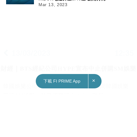
Mar 13, 2023
13/03/2023
12:35
財經｜BTS經紀公司HYPE宣布中止併購SM娛樂
×
下載 FI PRIME App
韓國娛樂公司HYPE宣布終止併購另一間韓國娛樂
巨頭SM娛樂，並且經營權由Kakao取得。
HYPE於3月12日宣布決定終止併購SM娛樂，而且
在三月底的股東大會前退出SM娛樂內部理事推選，
並與Kakao達成協議。