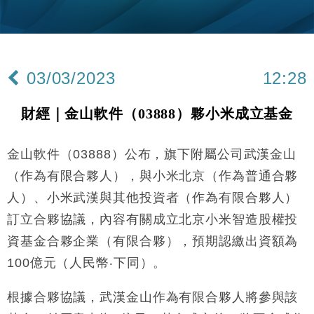
財經｜美商務部擬擴大金屬關稅範圍 14類產品或加徵
10:57
25%
本地｜新世界K11 9月升級會員制度 增鉑金卡級別鎖
18:15
定高消費客群
03/03/2023
12:28
財經｜本港6月零售額連升14個月 珠寶鐘錶銷售升勢
17:40
最強
財經｜金山軟件（03888）夥小米成立基金
財經｜滙控重啟最多10億美元回購 派息比率目標維持
16:33
50%
金山軟件（03888）公布，旗下附屬公司武漢金山
財經｜SA售股自救後再出手 斥4億美元押注未上市公
15:59
司
（作為有限合夥人），與小米北京（作為普通合夥
財經｜精星香港夥菜鳥拓全球智慧倉儲市場 加快海外
11:30
人）、小米武漢與其他投資者（作為有限合夥人）
市場落地
訂立合夥協議，內容有關成立北京小米智造股權投
地產｜大酒店中期轉賺2300萬元 斥21億翻新香港及
14:50
東京半島
資基金合夥企業（有限合夥），預期認繳出資額為
國際｜特朗普赴洛杉磯高球場活動前 男子攜槍彈被捕
100億元（人民幣‧下同）。
13:12
財經｜香港7月PMI回落至51 企業擴張放慢兼縮減人
根據合夥協議，武漢金山作為有限合夥人將參與該
12:30
手