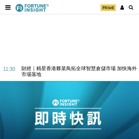
財經｜SA售股自救後再出手 斥4億美元押注未上市公
15:59
司
財經｜精星香港夥菜鳥拓全球智慧倉儲市場 加快海外
11:30
市場落地
地產｜大酒店中期轉賺2300萬元 斥21億翻新香港及
14:50
東京半島
國際｜特朗普赴洛杉磯高球場活動前 男子攜槍彈被捕
13:12
財經｜香港7月PMI回落至51 企業擴張放慢兼縮減人
12:30
手
財經｜黑石傳再籌逾360億美元 支援Anthropic租用
11:40
Google晶片