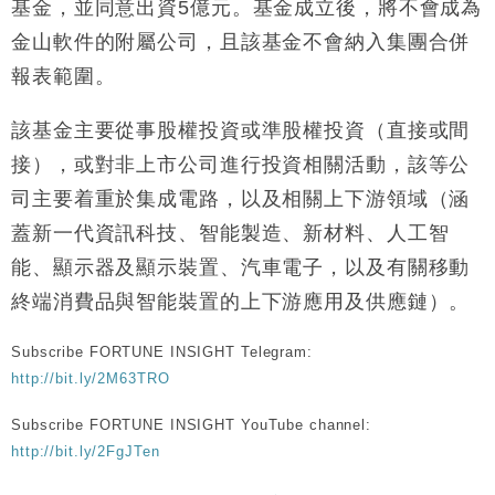
基金，並同意出資5億元。基金成立後，將不會成為
財經｜黑石傳再籌逾360億美元 支援Anthropic租用
11:40
金山軟件的附屬公司，且該基金不會納入集團合併
Google晶片
報表範圍。
財經｜美商務部擬擴大金屬關稅範圍 14類產品或加徵
10:57
25%
該基金主要從事股權投資或準股權投資（直接或間
本地｜新世界K11 9月升級會員制度 增鉑金卡級別鎖
18:15
定高消費客群
接），或對非上市公司進行投資相關活動，該等公
財經｜本港6月零售額連升14個月 珠寶鐘錶銷售升勢
17:40
司主要着重於集成電路，以及相關上下游領域（涵
最強
蓋新一代資訊科技、智能製造、新材料、人工智
財經｜滙控重啟最多10億美元回購 派息比率目標維持
16:33
能、顯示器及顯示裝置、汽車電子，以及有關移動
50%
終端消費品與智能裝置的上下游應用及供應鏈）。
Subscribe FORTUNE INSIGHT Telegram:
http://bit.ly/2M63TRO
Subscribe FORTUNE INSIGHT YouTube channel:
http://bit.ly/2FgJTen