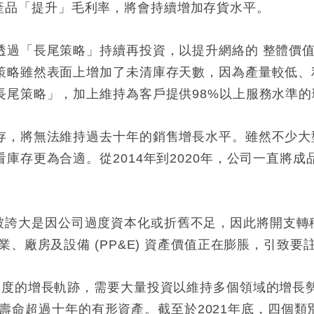
產過剩產品「提升」毛利率，將會持續增加存貨水平。
透過「長尾策略」持續再投資，以提升網絡的 整體價
策略雖然表面上增加了未清庫存天數，因為產量較低、
長尾策略」，加上維持為客戶提供98%以上服務水準
存，將無法維持過去十年的銷售增長水平。雖然不少大
存更為合適。從2014年到2020年，公司一直將成品庫
往的盈利被誇大是因公司過度資本化或折舊不足，因此將開支
、廠房及設備 (PP&E) 資產價值正在膨脹，引致要
幅度的增長軌跡，需要大量投資以維持多個領域的增長
於使用壽命超過十年的有形資產。截至於2021年底，四