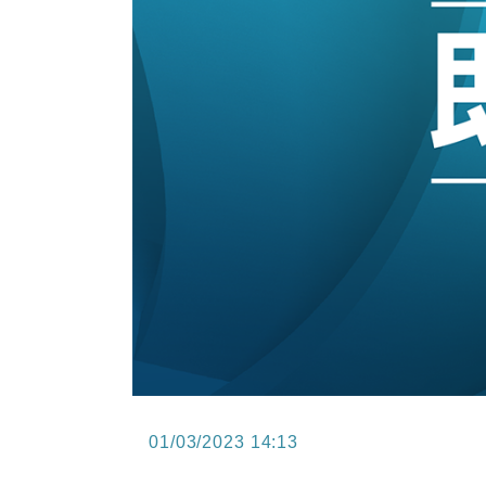
11:30
財經｜精星香港夥菜鳥拓全球智慧倉
14:50
地產｜大酒店中期轉賺2300萬元 
13:12
國際｜特朗普赴洛杉磯高球場活動前
12:30
財經｜香港7月PMI回落至51 企
11:40
財經｜黑石傳再籌逾360億美元 支援Ant
10:57
財經｜美商務部擬擴大金屬關稅範圍 
01/03/2023 14:13