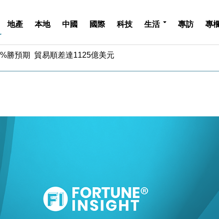
地產
本地
中國
國際
科技
生活
專訪
專
%勝預期 貿易順差達1125億美元
單日斥6.28萬億日圓干預創新高
認部分彈藥庫存緊張
億美元押注未上市公司
儲市場 加快海外市場落地
斥21億翻新香港及東京半島
 男子攜槍彈被捕
業擴張放慢兼縮減人手
hropic租用Google晶片
14類產品或加徵25%
%勝預期 貿易順差達1125億美元
單日斥6.28萬億日圓干預創新高
認部分彈藥庫存緊張
億美元押注未上市公司