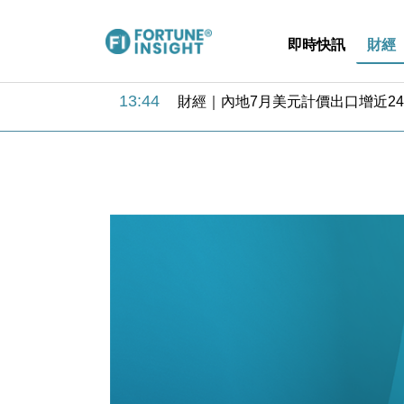
即時快訊
財經
13:44
財經｜內地7月美元計價出口增近24
12:44
財經｜日本春季三度入市撐日圓 4月
11:12
國際｜特朗普料美伊戰事快結束 承
15:59
財經｜SA售股自救後再出手 斥4
11:30
財經｜精星香港夥菜鳥拓全球智慧倉
14:50
地產｜大酒店中期轉賺2300萬元 
13:12
國際｜特朗普赴洛杉磯高球場活動前
12:30
財經｜香港7月PMI回落至51 企
11:40
財經｜黑石傳再籌逾360億美元 支援Ant
10:57
財經｜美商務部擬擴大金屬關稅範圍 
13:44
財經｜內地7月美元計價出口增近24
12:44
財經｜日本春季三度入市撐日圓 4月
11:12
國際｜特朗普料美伊戰事快結束 承
15:59
財經｜SA售股自救後再出手 斥4