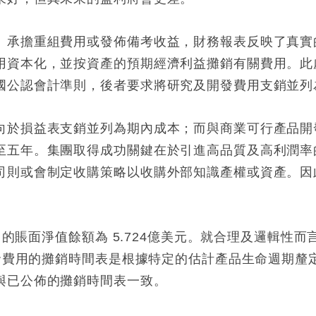
、承擔重組費用或發佈備考收益，財務報表反映了真實
用資本化，並按資產的預期經濟利益攤銷有關費用。此
國公認會計準則，後者要求將研究及開發費用支銷並列
向於損益表支銷並列為期內成本；而與商業可行產品開
至五年。集團取得成功關鍵在於引進高品質及高利潤率
則或會制定收購策略以收購外部知識產權或資產。因此
。
用的賬面淨值餘額為 5.724億美元。就合理及邏輯性而言
開發費用的攤銷時間表是根據特定的估計產品生命週期釐
與已公佈的攤銷時間表一致。