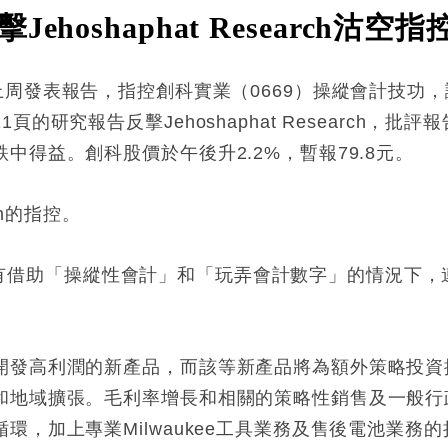
hoshaphat Research沽
arch於上周發表報告，指控創科實業（0669）操縱會計技
的研究報告反擊Jehoshaphat Research，
得益。創科股價於午後升2.2%，暫報79.8元。
rch的指控。
可能在沒有借助「操縱性會計」和「玩弄會計數字」的情況
開發高利潤的新產品，而該等新產品將為額外策略投資
和地域擴張。毛利率增長和相關的策略性銷售及一般行
環，加上專業Milwaukee工具業務及售後電池業務