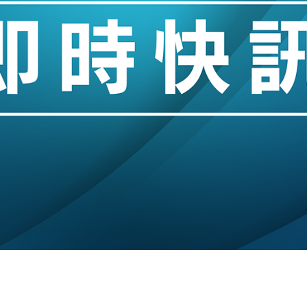
儲市場 加快海外市場落地
斥21億翻新香港及東京半島
 男子攜槍彈被捕
業擴張放慢兼縮減人手
hropic租用Google晶片
14類產品或加徵25%