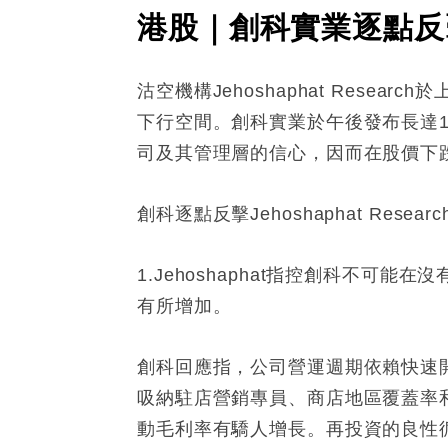
港股｜創科實業逐點反擊Je
沽空機構Jehoshaphat Rese
下行空間。創科實業於午後發布長達11頁
司及其管理層的信心，因而在股價下跌中
創科逐點反擊Jehoshaphat Resea
1.Jehoshaphat指控創科不
有所增加。
創科回應指，公司營運週期依賴快速
吸納駐店營銷專員、商店地區覆蓋率
動毛利率有驕人增長。再投資的良性循