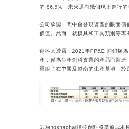
的 86.5%。未來還有幾個現正進行
公司承認，間中會發現資產的賬面價
價值。然而，就模具和工具類別等專
創科又透露，2021年PP&E 沖銷額
產，僅為生產創科實業的產品而製造
重組了在中國及越南的生產基地，於是在
5.Jehoshaphat指控創科將當