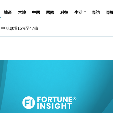
地產
本地
中國
國際
科技
生活
專訪
專
中期息增15%至47仙
4.5% 看好貿易及消費表現
金」 43歲女子損失近6900萬元
周仍升近2%
城亞洲CEO蔡德粦接任
創逾3年最長跌勢
%勝預期 貿易順差達1125億美元
單日斥6.28萬億日圓干預創新高
認部分彈藥庫存緊張
億美元押注未上市公司
中期息增15%至47仙
4.5% 看好貿易及消費表現
金」 43歲女子損失近6900萬元
周仍升近2%