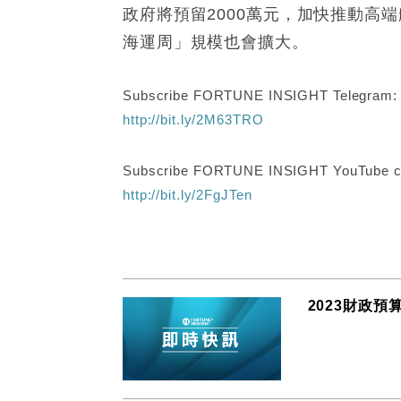
政府將預留2000萬元，加快推動
海運周」規模也會擴大。
Subscribe FORTUNE INSIGHT Telegram
http://bit.ly/2M63TRO
Subscribe FORTUNE INSIGHT YouTube c
http://bit.ly/2FgJTen
2023財政