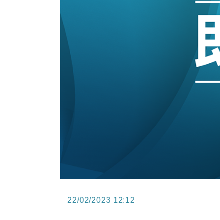
15:47
財經｜恒隆10月換帥 玩具「反」斗
15:11
財經｜韓股反覆波動收跌 連挫7周
13:44
財經｜內地7月美元計價出口增近24
12:44
財經｜日本春季三度入市撐日圓 4月
11:12
國際｜特朗普料美伊戰事快結束 承
15:59
財經｜SA售股自救後再出手 斥4
22/02/2023 12:12