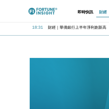
即時快訊
財經
18:31
財經｜華僑銀行上半年淨利創新高 
17:33
財經｜滙豐上調香港今年GDP預測至
16:47
本地｜假冒內地執法人員要求交「保證
16:05
財經｜日經失守6.5萬點後回穩 全
15:47
財經｜恒隆10月換帥 玩具「反」斗
15:11
財經｜韓股反覆波動收跌 連挫7周
13:44
財經｜內地7月美元計價出口增近24
12:44
財經｜日本春季三度入市撐日圓 4月
11:12
國際｜特朗普料美伊戰事快結束 承
15:59
財經｜SA售股自救後再出手 斥4
18:31
財經｜華僑銀行上半年淨利創新高 
17:33
財經｜滙豐上調香港今年GDP預測至
16:47
本地｜假冒內地執法人員要求交「保證
16:05
財經｜日經失守6.5萬點後回穩 全