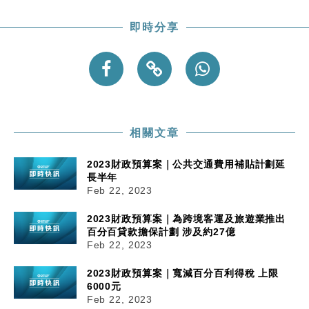
粦接任
財經｜韓股反覆波動收跌 連挫7周創逾3年最長跌勢
15:11
即時分享
財經｜內地7月美元計價出口增近24%勝預期 貿易順
13:44
差達1125億美元
財經｜日本春季三度入市撐日圓 4月單日斥6.28萬億
12:44
日圓干預創新高
國際｜特朗普料美伊戰事快結束 承認部分彈藥庫存緊
11:12
相關文章
張
財經｜SA售股自救後再出手 斥4億美元押注未上市公
15:59
2023財政預算案｜公共交通費用補貼計劃延
司
長半年
Feb 22, 2023
2023財政預算案｜為跨境客運及旅遊業推出
百分百貸款擔保計劃 涉及約27億
Feb 22, 2023
2023財政預算案｜寬減百分百利得稅 上限
6000元
Feb 22, 2023