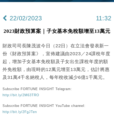
財經｜內地7月美元計價出口增近24%勝預期 貿易順
13:44
差達1125億美元
22/02/2023
11:32
財經｜日本春季三度入市撐日圓 4月單日斥6.28萬億
12:44
日圓干預創新高
2023財政預算案｜子女基本免稅額增至13萬元
國際｜特朗普料美伊戰事快結束 承認部分彈藥庫存緊
11:12
張
財政司司長陳茂波今日（22日）在立法會發表新一
財經｜SA售股自救後再出手 斥4億美元押注未上市公
15:59
司
份《財政預算案》，宣佈建議由2023／24課稅年度
財經｜華僑銀行上半年淨利創新高 中期息增15%至
18:31
起，增加子女基本免稅額及子女出生課稅年度的額
47仙
外免稅額，由現時的12萬元增至13萬元，估計將惠
財經｜滙豐上調香港今年GDP預測至4.5% 看好貿易
17:33
及消費表現
及31萬4千名納稅人，每年稅收減少6億1千萬元。
本地｜假冒內地執法人員要求交「保證金」 43歲女子
16:47
Subscribe FORTUNE INSIGHT Telegram:
損失近6900萬元
http://bit.ly/2M63TRO
財經｜日經失守6.5萬點後回穩 全周仍升近2%
16:05
Subscribe FORTUNE INSIGHT YouTube channel:
財經｜恒隆10月換帥 玩具「反」斗城亞洲CEO蔡德
15:47
http://bit.ly/2FgJTen