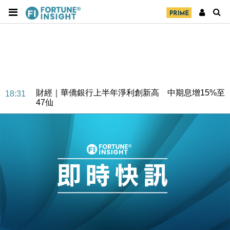
財經｜華僑銀行上半年淨利創新高 中期息增15%至
18:31
47仙
財經｜滙豐上調香港今年GDP預測至4.5% 看好貿易
17:33
及消費表現
本地｜假冒內地執法人員要求交「保證金」 43歲女子
16:47
損失近6900萬元
財經｜日經失守6.5萬點後回穩 全周仍升近2%
16:05
財經｜恒隆10月換帥 玩具「反」斗城亞洲CEO蔡德
15:47
粦接任
財經｜韓股反覆波動收跌 連挫7周創逾3年最長跌勢
15:11