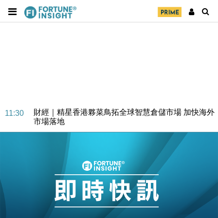
財經｜SA售股自救後再出手 斥4億美元押注未上市公
15:59
司
財經｜精星香港夥菜鳥拓全球智慧倉儲市場 加快海外
11:30
市場落地
地產｜大酒店中期轉賺2300萬元 斥21億翻新香港及
14:50
東京半島
國際｜特朗普赴洛杉磯高球場活動前 男子攜槍彈被捕
13:12
財經｜香港7月PMI回落至51 企業擴張放慢兼縮減人
12:30
手
財經｜黑石傳再籌逾360億美元 支援Anthropic租用
11:40