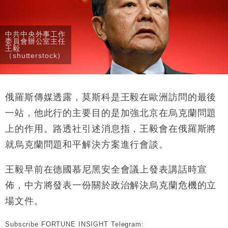
手
財經｜黑石傳再籌逾360億美元 支援Anthropic租用
11:40
Google晶片
中共中央外事工作
委員會辦公室主任
財經｜美商務部擬擴大金屬關稅範圍 14類產品或加徵
10:57
王毅
25%
（shutterstock）
本地｜新世界K11 9月升級會員制度 增鉑金卡級別鎖
18:15
定高消費客群
財經｜本港6月零售額連升14個月 珠寶鐘錶銷售升勢
17:40
俄羅斯傳媒透露，莫斯科是王毅在歐洲訪問的最後
最強
一站，他此行的主要目的是加強北京在烏克蘭問題
財經｜滙控重啟最多10億美元回購 派息比率目標維持
16:33
上的作用。路透社引述消息指，王毅會在俄羅斯將
50%
就烏克蘭問題和平解決方案進行會談。
王毅早前在德國慕尼黑安全會議上發表講話時宣
佈，中方將發表一份關於政治解決烏克蘭危機的立
場文件。
Subscribe FORTUNE INSIGHT Telegram: