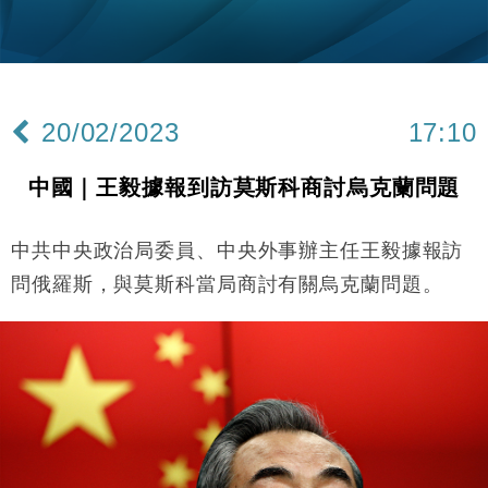
Google晶片
財經｜美商務部擬擴大金屬關稅範圍 14類產品或加徵
10:57
25%
本地｜新世界K11 9月升級會員制度 增鉑金卡級別鎖
18:15
定高消費客群
20/02/2023
17:10
財經｜本港6月零售額連升14個月 珠寶鐘錶銷售升勢
17:40
最強
中國｜王毅據報到訪莫斯科商討烏克蘭問題
財經｜滙控重啟最多10億美元回購 派息比率目標維持
16:33
50%
中共中央政治局委員、中央外事辦主任王毅據報訪
財經｜SA售股自救後再出手 斥4億美元押注未上市公
15:59
司
問俄羅斯，與莫斯科當局商討有關烏克蘭問題。
財經｜精星香港夥菜鳥拓全球智慧倉儲市場 加快海外
11:30
市場落地
地產｜大酒店中期轉賺2300萬元 斥21億翻新香港及
14:50
東京半島
國際｜特朗普赴洛杉磯高球場活動前 男子攜槍彈被捕
13:12
財經｜香港7月PMI回落至51 企業擴張放慢兼縮減人
12:30